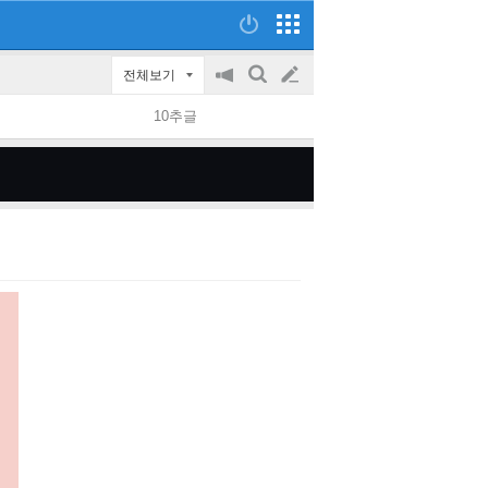
전체보기
공
검
글
지
색
10추글
on/off
쓰
기