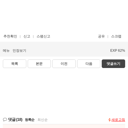
추천확인
신고
스팸신고
공유
스크랩
메뉴
인장보기
EXP 62%
목록
본문
이전
다음
댓글쓰기
댓글
(18)
등록순
|
최신순
새로고침