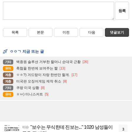
등록
목록
본문
이전
다음
댓글보기
ㅇㅇㄱ 지금 뜨는 글
백종원 솔루션 거부한 할머니 순대국 근황
[26]
기타
축협을 한번에 보여주는 짤
[13]
유머
ㅇㅎ?) 겨드랑이 자랑 한번만 할게.
[17]
계층
미국판 오징어게임 제작 취소
[8]
계층
쿠팡 미국 상황
[8]
기타
ㅎㅂ) 미니스커트
[5]
유머
"보수는 무식한데 진보는..." 1020 남성들이
이슈
3