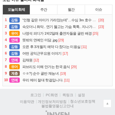
오늘의 화제
주간
월간
이슈
1
감동
[20]
“인형 같은 아이가 가라앉는데”…수심 3m 호수 뛰어든 60대 의인
2
감동
[23]
슥오더니 촤악.. 연기 뚫고는 가슴 툭툭.. 지나가던 아재의 정체
3
유머
[25]
나영석 피디가 1박2일때 출연자들을 굴린 배경
4
연예
[29]
뜻밖의 연예인 미담..jpg
5
감동
[11]
오픈 후 3개월치 예약 다 찼다는 미용실
6
감동
[17]
어떤 공익근무요원 이야기
7
연예
[12]
김채원
8
유머
[29]
파브리도 이해 안가는 한국 음식
9
계층
[19]
ㅇㅎ?) 순수 골반 재능녀.
10
연예
[11]
우리 메이 절대 핫걸입니다.
로그인
PC화면
퀵링크
설정
청소년보호정책
이용약관
개인정보처리방침
▲
불법촬영물신고안내
(주)