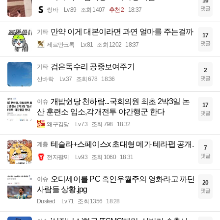
16
댓글
썽바
Lv.89
조회 1407
추천 2
18:37
만약 이게 대본이라면 과연 얼마를 주는걸까
기타
17
댓글
제르만크록
Lv.81
조회 1202
18:37
검은독수리 공중보여주기
기타
2
댓글
산바락
Lv.37
조회 678
18:36
개밥쉰당 천하람...국회의원 최초 2박3일 논
이슈
17
산 훈련소 입소,각개전투 야간행군 한다
댓글
왜구김당
Lv.73
조회 798
18:32
테슬라+스페이스x 초대형 메가 테라팹 공개.
계층
7
댓글
전자팔찌
Lv.93
조회 1060
18:31
오디세이를 PC 흑인우월주의 영화라고 까던
이슈
20
사람들 상황.jpg
댓글
Dusked
Lv.71
조회 1356
18:28