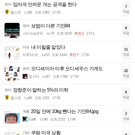
입마개 안씌운 개는 공격을 한다
유머
7
댓글
풀소유
Lv.86
조회 1382
17:56
보법이 다른 기안84
유머
8
댓글
스티브승준유
Lv.76
조회 1859
추천 2
17:51
내 이럴줄 알았다
이슈
11
댓글
하루5프로
Lv.50
조회 1448
추천 7
17:50
오디세이아 이후 오디세우스 가계도
유머
22
댓글
옆사마
Lv.87
조회 1768
17:50
장항준이 말하는 5%의 미학
유머
8
댓글
풀소유
Lv.86
조회 1251
17:50
20일 안에 10kg 뺀다는 기안84.jpg
계층
2
댓글
Earth
Lv.96
조회 2281
17:46
쿠팡 미국 상황
기타
8