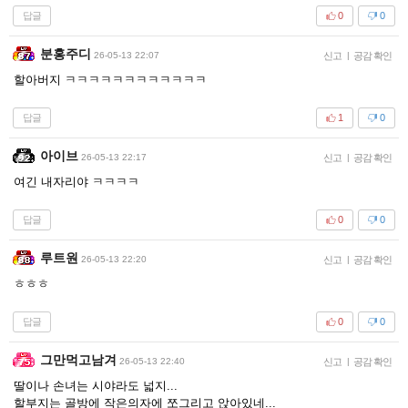
답글
0
0
분홍주디
26-05-13 22:07
신고
|
공감 확인
할아버지 ㅋㅋㅋㅋㅋㅋㅋㅋㅋㅋㅋㅋ
답글
1
0
아이브
26-05-13 22:17
신고
|
공감 확인
여긴 내자리야 ㅋㅋㅋㅋ
답글
0
0
루트원
26-05-13 22:20
신고
|
공감 확인
ㅎㅎㅎ
답글
0
0
그만먹고남겨
26-05-13 22:40
신고
|
공감 확인
딸이나 손녀는 시야라도 넓지...
할부지는 골방에 작은의자에 쪼그리고 앉아있네...