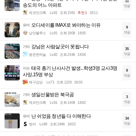
11
송도의 어느 아파트
댓글
제르만크록
Lv.81
조회 1581
추천 1
18:11
오디세이를 IMAX로 봐야하는 이유
유머
9
댓글
낭만블루스
Lv.91
조회 1908
18:05
강남은 사람살곳이 못됩니다
기타
35
댓글
평온한하늘
Lv.82
조회 2346
18:04
태국 총기 난사사건 발생...학생3명 교사3명
이슈
9
사망,15명 부상
댓글
왜구김당
Lv.73
조회 1226
18:03
생일선물받은 북극곰
기타
3
댓글
제르만크록
Lv.81
조회 1408
18:02
난 쉬었음 청년들 다 이해한다
유머
34
댓글
썽바
Lv.89
조회 1846
18:02