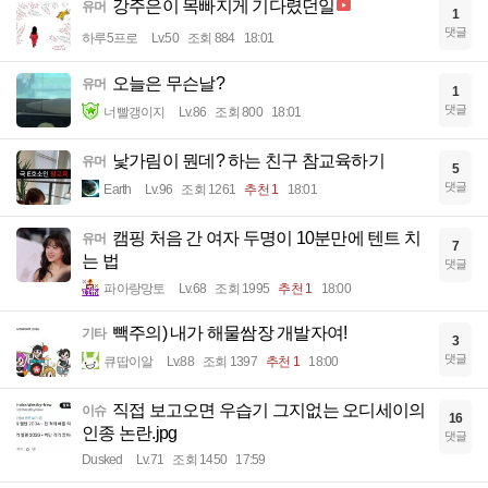
강주은이 목빠지게 기다렸던일
유머
1
댓글
하루5프로
Lv.50
조회 884
18:01
오늘은 무슨날?
유머
1
댓글
너빨갱이지
Lv.86
조회 800
18:01
낯가림이 뭔데? 하는 친구 참교육하기
유머
5
댓글
Earth
Lv.96
조회 1261
추천 1
18:01
캠핑 처음 간 여자 두명이 10분만에 텐트 치
유머
7
는 법
댓글
파아랑망토
Lv.68
조회 1995
추천 1
18:00
빽주의) 내가 해물쌈장 개발자여!
기타
3
댓글
큐땁이알
Lv.88
조회 1397
추천 1
18:00
직접 보고오면 우습기 그지없는 오디세이의
이슈
16
인종 논란.jpg
댓글
Dusked
Lv.71
조회 1450
17:59