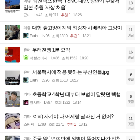
'삼전닉스'한국·'TSMC'대만, 상반기 수출서
이슈
13
일본 추월 '사상 처음'
댓글
균터
Lv.42
조회 971
추천 1
18:26
대형 숲고양이계의 최강자 시베리아 고양이
계층
11
댓글
Earth
Lv.96
조회 1310
추천 1
18:21
우러전쟁 1분 요약
유머
16
댓글
너빨갱이지
Lv.86
조회 1562
18:20
서울택시에 적응 못하는 부산인들.jpg
유머
9
댓글
Earth
Lv.96
조회 1618
18:17
초등학교 4학년 때부터 보법이 달랏던 빽햄
기타
6
댓글
옆사마
Lv.87
조회 1322
18:14
ㅇㅎ) 자기야 나 어제랑 달라진 거 없어?
기타
11
댓글
스팀팩
Lv.88
조회 2271
추천 1
18:12
준공 약 1년여만에 외벽이 뜯어져나간 인천
기타