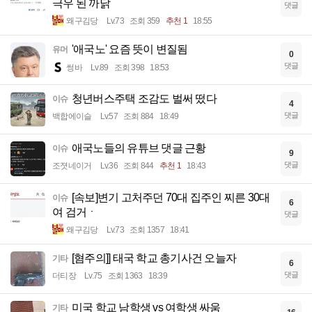
극우 된 까닭
댓글
왜구김당
Lv.73
조회 359
추천 1
18:55
'애국노' 요즘 뜻이 변질됨
유머
0
댓글
썽바
Lv.89
조회 398
18:53
청년버스주택 조감도 벌써 떴다
이슈
4
댓글
백합에이슬
Lv.57
조회 884
18:49
애국노들의 유튜브 댓글 근황
이슈
9
댓글
조졋네이거
Lv.36
조회 844
추천 1
18:43
[속보]변기 고처주던 70대 집주인 찌른 30대
이슈
6
여 검거ㆍ
댓글
왜구김당
Lv.73
조회 1357
18:41
[혐주의]] 태국 학교 총기사건 오늘자
기타
6
댓글
더티장
Lv.75
조회 1363
18:39
미국 학교 남학생 vs 여학생 싸움
기타