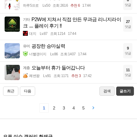
댓글
하루5프로
Lv.50
조회 2616
추천 6
17:44
P2W에 지쳐서 직접 만든 무과금 리니지라이
기타
27
크 ㅡ 플레이 후기 !!
댓글
대지
Lv.87
조회 1214
17:44
굉장한 승마실력
유머
9
댓글
너빨갱이지
Lv.86
조회 1407
17:44
오늘부터 휴가 들어갑니다
계층
11
댓글
쾌변왕
Lv.91
조회 1171
추천 3
17:42
최근
다음
검색
글쓰기
1
2
3
4
5
오픈 이슈 갤러리 화제글