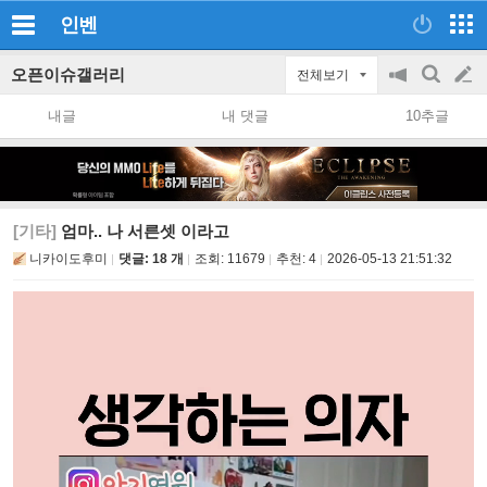
인벤
오픈이슈갤러리
전체보기
공
검
글
지
색
내글
내 댓글
10추글
on/off
쓰
기
[기타]
엄마.. 나 서른셋 이라고
니카이도후미
댓글: 18 개
조회:
11679
추천:
4
2026-05-13 21:51:32