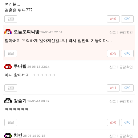
여러분...
결혼은 뭐다???
답글
0
0
오늘도피씨방
26-05-13 22:51
신고
|
공감 확인
할아버지 우직하게 앉아계신걸보니 역시 집안의 기둥이다....
답글
5
0
루나틸
26-05-13 23:14
신고
|
공감 확인
아니 할아버지 ㅋㅋㅋㅋㅋㅋ
답글
1
0
강슬기
26-05-14 00:42
신고
|
공감 확인
ㅋㅋㅋㅋㅋㅋ
답글
0
0
치킨
26-05-14 02:18
신고
|
공감 확인