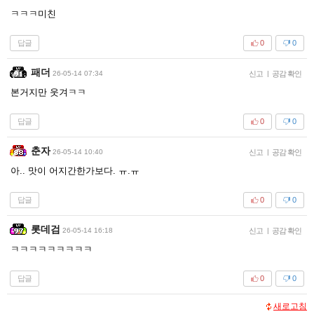
ㅋㅋㅋ미친
답글
0
0
패더
26-05-14 07:34
신고
|
공감 확인
본거지만 웃겨ㅋㅋ
답글
0
0
춘자
26-05-14 10:40
신고
|
공감 확인
아.. 맛이 어지간한가보다. ㅠ.ㅠ
답글
0
0
롯데검
26-05-14 16:18
신고
|
공감 확인
ㅋㅋㅋㅋㅋㅋㅋㅋㅋ
답글
0
0
새로고침