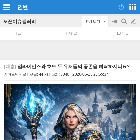
인벤
오픈이슈갤러리
전체보기
공
검
글
지
색
내글
내 댓글
10추글
on/off
쓰
기
[계층]
얼라이언스와 호드 두 유저들의 공존을 허락하시나요?
가마도탄지로
댓글: 44 개
조회:
6040
2026-05-13 21:55:37