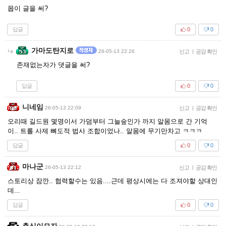
몹이 글을 써?
답글
0
0
가마도탄지로
26-05-13 22:26
신고
|
공감 확인
존재없는자가 댓글을 써?
답글
0
0
니네임
26-05-13 22:09
신고
|
공감 확인
오리때 길드원 몇명이서 가덤부터 그늘숲인가 까지 알몸으로 간 기억
이.. 트롤 사제 뼈도적 법사 조합이었나.. 알몸에 무기만차고 ㅋㅋㅋ
답글
0
0
마나군
26-05-13 22:12
신고
|
공감 확인
스토리상 잠깐.. 협력할수는 있음....근데 평상시에는 다 조져야할 상대인
데...
답글
0
0
춘식이모자