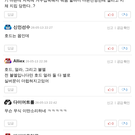
기 바쁜데 저녁에 겨우접속해서 뭐좀 할려니 다른진영한테 썰리고 시
체 지킴 당한다..?
답글
0
0
신인선수
26-05-13 22:27
신고
|
공감 확인
호드는 몹인데
답글
0
0
Alliex
26-05-13 22:38
신고
|
공감 확인
호드, 얼라, 그리고 블엘
전 블엘입니다만 호드 얼라 둘 다 별로
실버문이 더럽혀지고있어
답글
0
0
다이어트롤
26-05-13 22:42
신고
|
공감 확인
무슨 무식 이딴소리하네 ㅋㅋㅋㅋㅋ
답글
0
0