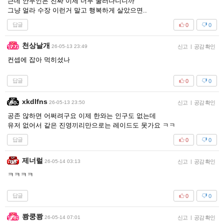
근데 안두인은 진짜 이제 너무 굴러다니니까
그냥 얼라 수장 이런거 말고 행복하게 살았으면..
답글
0
0
천상날개
26-05-13 23:49
신고
|
공감 확인
컨셉에 잡아 먹히셨나
답글
0
0
xkdlfns
26-05-13 23:50
신고
|
공감 확인
공존 않하면 어쩌려구요 이제 한와는 인구도 없는데
유저 없어서 같은 진영끼리만으로는 레이드도 못가요 ㅋㅋ
답글
0
0
제너럴
26-05-14 03:13
신고
|
공감 확인
ㅋㅋㅋㅋ
답글
0
0
쾅쿵쾅
26-05-14 07:01
신고
|
공감 확인