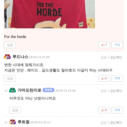
For the horde
답글
7
1
루드나스
26-05-13 22:05
신고
|
공감 확인
변한 시대에 맞춰가시죠
지금은 인던 , 레이드 , 길드생활도 얼라호드 다같이 하는 시대라구
답글
0
0
가마도탄지로
26-05-13 22:06
신고
|
공감 확인
아무것도 아닌 낫씽이니까요
답글
0
0
루트원
26-05-13 22:17
신고
|
공감 확인