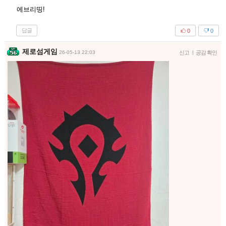
에브리띵!
답글
0
0
제로섬게임
26-05-13 22:03
신고
|
공감 확인