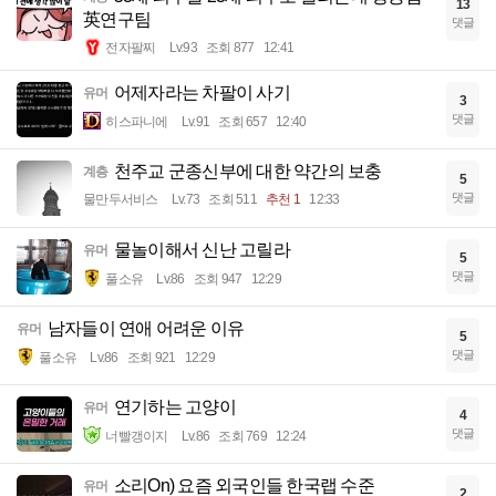
13
英연구팀
댓글
전자팔찌
Lv.93
조회 877
12:41
어제자라는 차팔이 사기
유머
3
댓글
히스파니에
Lv.91
조회 657
12:40
천주교 군종신부에 대한 약간의 보충
계층
5
댓글
물만두서비스
Lv.73
조회 511
추천 1
12:33
물놀이해서 신난 고릴라
유머
5
댓글
풀소유
Lv.86
조회 947
12:29
남자들이 연애 어려운 이유
유머
5
댓글
풀소유
Lv.86
조회 921
12:29
연기하는 고양이
유머
4
댓글
너빨갱이지
Lv.86
조회 769
12:24
소리On) 요즘 외국인들 한국랩 수준
유머
2