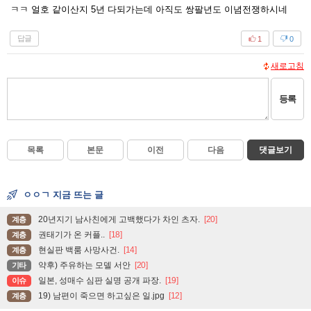
ㅋㅋ 얼호 같이산지 5년 다되가는데 아직도 쌍팔년도 이념전쟁하시네
답글
1
0
새로고침
등록
목록
본문
이전
다음
댓글보기
ㅇㅇㄱ 지금 뜨는 글
20년지기 남사친에게 고백했다가 차인 츠자.
[20]
계층
권태기가 온 커플..
[18]
계층
현실판 백룸 사망사건.
[14]
계층
약후) 주유하는 모델 서안
[20]
기타
일본, 성매수 심판 실명 공개 파장.
[19]
이슈
19) 남편이 죽으면 하고싶은 일.jpg
[12]
계층