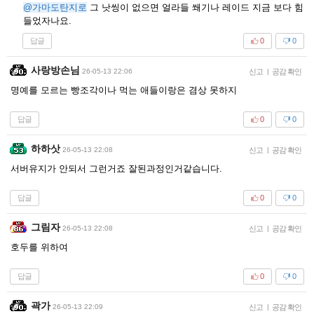
@가마도탄지로
그 낫씽이 없으면 얼라들 쐐기나 레이드 지금 보다 힘
들었자나요.
답글
0
0
사랑방손님
26-05-13 22:06
신고
|
공감 확인
명예를 모르는 빵조각이나 먹는 애들이랑은 겸상 못하지
답글
0
0
하하삿
26-05-13 22:08
신고
|
공감 확인
서버유지가 안되서 그런거죠 잘된과정인거같습니다.
답글
0
0
그림자
26-05-13 22:08
신고
|
공감 확인
호두를 위하여
답글
0
0
곽가
26-05-13 22:09
신고
|
공감 확인