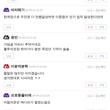
바리떼기
26-05-13 21:57
신고
|
공감 확인
한계정으로 두진영 다 만렙달성하면 이중첩자 던가 업적 달성한다던데
답글
0
0
윈빈
26-05-13 21:58
신고
|
공감 확인
가덤골 아라시 추억이네요
혈투의전장 뛰어가다 몇번 죽었던 기억이 솔솔..
답글
0
0
미분적분학
26-05-13 21:58
신고
|
공감 확인
할말은 많지만 아끼겠습니다.
생각한대로 사셔야죠 ㅎㅎ
답글
0
0
프로똥믈리에
26-05-13 22:00
신고
|
공감 확인
어둠의문은 메디브가 열였는걸요