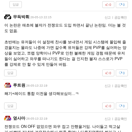
답글
0
0
무득박휘
26-05-13 22:15
신고
|
공감 확인
이 논란은 애초에 블쟈가 전쟁모드 도입 하면서 끝난 논란임. 더는 볼 것
도 없음.
초반에는 유저들이 이 설정에 찬사를 보내면서 게임 시스템에 몰입해 즐
겼을지는 몰라도 나중에 가면 갈수록 유저들은 강제 PVP를 싫어하는 양
상을 보였고, 쪼랩 양학이나 PVP로 인한 불쾌한 게임 경험 때문에 유저
들이 싫어하고 와우를 떠나기도 한다는 걸 인지한 블쟈 스스로가 PVP
를 강제로 안 할 수 있게 만들어 버림.
답글
0
0
루트원
26-05-13 22:19
신고
|
공감 확인
쐐기+레이드 통합 이전을 생각해보심이...ㅋ
답글
0
0
옆사마
26-05-13 22:19
신고
|
공감 확인
전쟁모드 ON OFF 없었으면 와우 접고 안했을거임. 나이들고 먹고살