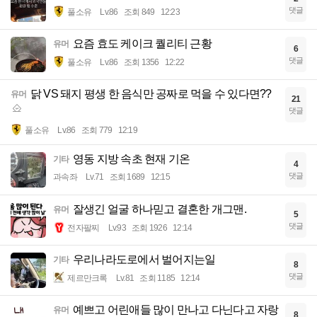
댓글
풀소유
Lv.86
조회 849
12:23
요즘 효도 케이크 퀄리티 근황
유머
6
댓글
풀소유
Lv.86
조회 1356
12:22
닭 VS 돼지 평생 한 음식만 공짜로 먹을 수 있다면??
유머
21
댓글
풀소유
Lv.86
조회 779
12:19
영동 지방 속초 현재 기온
기타
4
댓글
과속좌
Lv.71
조회 1689
12:15
잘생긴 얼굴 하나믿고 결혼한 개그맨.
유머
5
댓글
전자팔찌
Lv.93
조회 1926
12:14
우리나라도로에서 벌어지는일
기타
8
댓글
제르만크록
Lv.81
조회 1185
12:14
예쁘고 어린애들 많이 만나고 다닌다고 자랑
유머
8