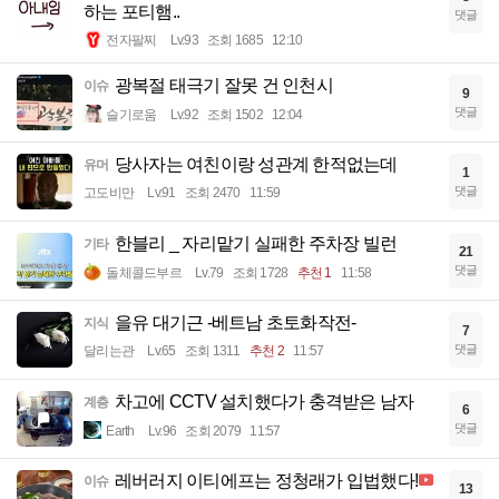
하는 포티햄..
댓글
전자팔찌
Lv.93
조회 1685
12:10
광복절 태극기 잘못 건 인천시
이슈
9
댓글
슬기로움
Lv.92
조회 1502
12:04
당사자는 여친이랑 성관계 한적없는데
유머
1
댓글
고도비만
Lv.91
조회 2470
11:59
한블리 _ 자리맡기 실패한 주차장 빌런
기타
21
댓글
돌체콜드부르
Lv.79
조회 1728
추천 1
11:58
을유 대기근 -베트남 초토화작전-
지식
7
댓글
달리는관
Lv.65
조회 1311
추천 2
11:57
차고에 CCTV 설치했다가 충격받은 남자
계층
6
댓글
Earth
Lv.96
조회 2079
11:57
레버러지 이티에프는 정청래가 입법했다!
이슈
13