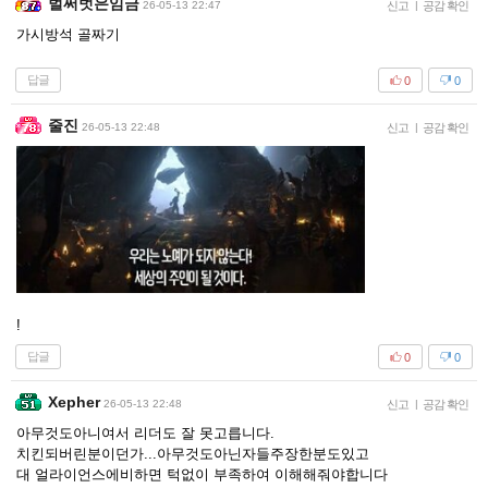
벌써벗은임금
26-05-13 22:47
신고
|
공감 확인
가시방석 골짜기
답글
0
0
줄진
26-05-13 22:48
신고
|
공감 확인
!
답글
0
0
Xepher
26-05-13 22:48
신고
|
공감 확인
아무것도아니여서 리더도 잘 못고릅니다.
치킨되버린분이던가...아무것도아닌자들주장한분도있고
대 얼라이언스에비하면 턱없이 부족하여 이해해줘야합니다