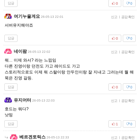
답글
0
0
여기누울게요
26-05-13 22:01
신고
|
공감 확인
서버유지해야죠
답글
0
0
네이팜
26-05-13 22:02
신고
|
공감 확인
뭐... 이제 와서? 라는 느낌임
다른 진영이랑 던전도 가고 레이드도 가고
스토리적으로도 이제 뭐 스랄이랑 안두인이랑 잘 지내고 그러는데 뭘 해
묵은 진영 갈등.
답글
0
0
유지어터
26-05-13 22:03
신고
|
공감 확인
호드는 뭐다?
낫띵
답글
1
0
베르겐토릭스
26-05-13 22:33
신고
|
공감 확인