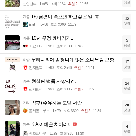
댓글
신인선수
Lv.66
조회 1164
추천 2
11:55
19) 남편이 죽으면 하고싶은 일.jpg
계층
12
댓글
Earth
Lv.96
조회 3009
11:53
10년 우정 깨버리기..
계층
5
댓글
비요비타
Lv.81
조회 2138
11:48
우리나라에 엄청나게 많은 소나무숲 근황.
이슈
17
댓글
전자팔찌
Lv.93
조회 2546
추천 1
11:41
현실판 백룸 사망사건.
계층
14
댓글
전자팔찌
Lv.93
조회 3335
추천 2
11:39
약후) 주유하는 모델 서안
기타
20
댓글
돌체콜드부르
Lv.79
조회 3320
추천 2
11:39
KIA 이예은 치어리더
계층
4
댓글
바오밥나무
Lv.83
조회 819
11:38