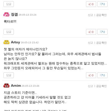
답글
0
0
장겸
26-05-13 23:24
신고
|
공감 확인
록타르!!!
답글
0
0
Artoy
26-05-13 23:42
신고
|
공감 확인
첫 짤의 여자가 제이나인가요?
남자는 안두인 인가요? 잘 몰라서 그러는데, 와우 세계관에서 법사들
은 늙지 않나요?
워크래프트 세계관에서 엘프는 원래 장수하는 종족으로 알고 있었지만...
와우 그만둔지 오래되어서 그 동안 무슨일이 있었는지...
답글
0
0
Arnim
26-05-13 23:46
신고
|
공감 확인
지금 스토리 기준이면..
공존하라고 걍 이어줄 기세라서 말할 것도 없고
해도 딱히 상관은 없습니다. 하던가 말던가..