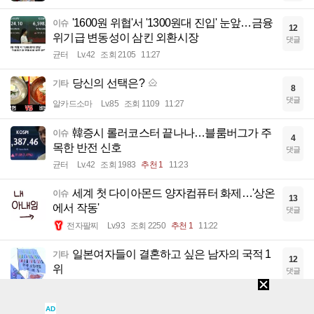
'1600원 위협'서 '1300원대 진입' 눈앞…금융
이슈
12
위기급 변동성이 삼킨 외환시장
댓글
균터
Lv.42
조회 2105
11:27
당신의 선택은?
기타
8
댓글
알카드소마
Lv.85
조회 1109
11:27
韓증시 롤러코스터 끝나나…블룸버그가 주
이슈
4
목한 반전 신호
댓글
균터
Lv.42
조회 1983
추천 1
11:23
세계 첫 다이아몬드 양자컴퓨터 화제…'상온
이슈
13
에서 작동'
댓글
전자팔찌
Lv.93
조회 2250
추천 1
11:22
일본여자들이 결혼하고 싶은 남자의 국적 1
기타
12
위
댓글
Ecstasis
Lv.90
조회 2603
11:22
AD