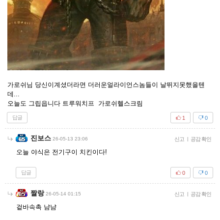
가로쉬님 당신이계셨더라면 더러운얼라이언스놈들이 날뛰지못했을텐
데...
오늘도 그립읍니다 트루워치프 가로쉬헬스크림
답글
1
0
진보스
26-05-13 23:06
신고
|
공감 확인
오늘 야식은 전기구이 치킨이다!
답글
0
0
짤랑
26-05-14 01:15
신고
|
공감 확인
겉바속촉 냠냠