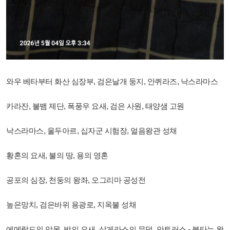
와우 베타부터 화산 심장부, 검은날개 둥지, 안퀴라즈, 낙스라마스
카라잔, 불뱀 제단, 폭풍우 요새, 검은 사원, 태양샘 고원
낙스라마스, 울두아르, 십자군 시험장, 얼음왕관 성채
황혼의 요새, 불의 땅, 용의 영혼
공포의 심장, 천둥의 왕좌, 오그리마 공성전
높은망치, 검은바위 용광로, 지옥불 성채
에메랄드의 악몽, 밤의 요새, 살게라스의 무덤, 안토러스 - 불타는 왕