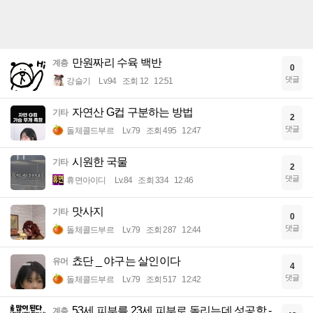
만원짜리 수육 백반
계층
0
댓글
강슬기
Lv.94
조회 12
12:51
자연산 G컵 구분하는 방법
기타
2
댓글
돌체콜드부르
Lv.79
조회 495
12:47
시원한 국물
기타
2
댓글
휴면아이디
Lv.84
조회 334
12:46
맛사지
기타
0
댓글
돌체콜드부르
Lv.79
조회 287
12:44
쵸단 _ 야구는 살인이다
유머
4
댓글
돌체콜드부르
Lv.79
조회 517
12:42
53세 피부를 23세 피부로 돌리는데 성공함 -
계층