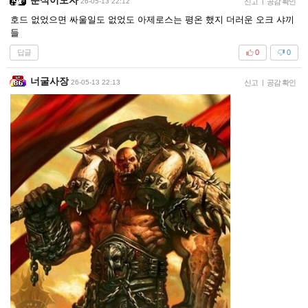
26-05-13 22:12
신고
|
공감 확인
호드 없었으면 싸울일도 없었도 아제로스는 평온 했지 더러운 오크 샤끼
들
답글
0
0
너굴사장
26-05-13 22:13
신고
|
공감 확인