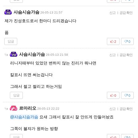
사슴시슴가슴
26-05-13 21:57
신고
|
공감 확인
제가 진성호드로서 한마디 드리겠습니다
풉
답글
2
0
사슴시슴가슴
26-05-13 21:58
신고
|
공감 확인
리니지때부터 있었던 변하지 않는 진리가 뭐냐면
칼표시 뜨면 써는겁니다
그래서 썰고 썰리고 하는거임
답글
0
0
르마리오
26-05-13 22:22
신고
|
공감 확인
@사슴시슴가슴
요새 그래서 칼표시 잘 안뜨게 만들어놨죠
그쪽이 블쟈가 원하는 방향
답글
0
0