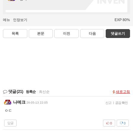
메뉴
인장보기
EXP 80%
목록
본문
이전
다음
댓글쓰기
댓글
(21)
등록순
|
최신순
새로고침
나메크
26-05-13 22:05
신고
|
공감 확인
ㅇㄷ
답글
0
0