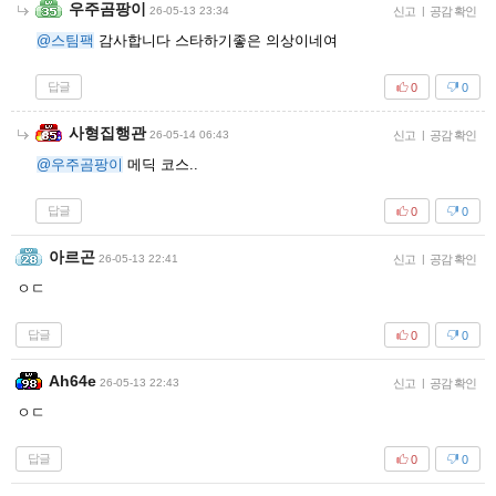
우주곰팡이
26-05-13 23:34
신고
|
공감 확인
@스팀팩
감사합니다 스타하기좋은 의상이네여
답글
0
0
사형집행관
26-05-14 06:43
신고
|
공감 확인
@우주곰팡이
메딕 코스..
답글
0
0
아르곤
26-05-13 22:41
신고
|
공감 확인
ㅇㄷ
답글
0
0
Ah64e
26-05-13 22:43
신고
|
공감 확인
ㅇㄷ
답글
0
0