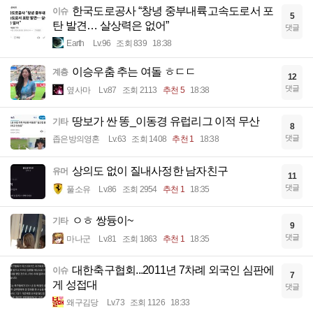
한국도로공사 “창녕 중부내륙고속도로서 포
이슈
5
탄 발견… 살상력은 없어”
댓글
Earth
Lv.96
조회 839
18:38
이승우춤 추는 여돌 ㅎㄷㄷ
계층
12
댓글
옆사마
Lv.87
조회 2113
추천 5
18:38
땅보가 싼 똥_이동경 유럽리그 이적 무산
기타
8
댓글
좁은방의영혼
Lv.63
조회 1408
추천 1
18:38
상의도 없이 질내사정한 남자친구
유머
11
댓글
풀소유
Lv.86
조회 2954
추천 1
18:35
ㅇㅎ 쌍듕이~
기타
9
댓글
마나군
Lv.81
조회 1863
추천 1
18:35
대한축구협회...2011년 7차례 외국인 심판에
이슈
7
게 성접대
댓글
왜구김당
Lv.73
조회 1126
18:33