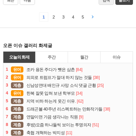
최근
다음
검색
글쓰기
1
2
3
4
5
오픈 이슈 갤러리 화제글
오늘의 화제
주간
월간
이슈
1
유머
[84]
조카 용돈 주다가 뺏은 삼촌
2
유머
[38]
의외로 트럼프가 절대 하지 않는 것들
3
계층
[25]
신남성연대 배인규 사망 소식 댓글 근황
4
유머
[34]
한복 잘못 입혀 보낸 학부모
5
계층
[62]
지역 비하 하는게 웃긴 이유.
6
계층
[38]
드래곤볼 40주년 리스펙트하는 만화작가들
7
계층
[9]
연말이면 가끔 생각나는 직원
8
계층
[51]
후방)요즘 하나둘씩 보이는 투명의자
9
계층
[11]
축협 개혁하는 박지성