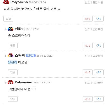
Polyomino
26-05-13 22:50
신고
|
공감 확인
밑에 처자는 누구에여? 너무 좋네 어흐 ㅠ
답글
0
0
신라
26-05-13 22:53
신고
|
공감 확인
숲 스트리머던데
답글
0
0
스팀팩
26-05-13 23:27
신고
|
공감 확인
@신라
미오탱
답글
0
0
Polyomino
26-05-13 23:38
신고
|
공감 확인
고맙습니다 대협~!!!!
답글
0
0