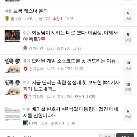
브록 레스너 은퇴
계층
6
댓글
풀소유
Lv.86
조회 1320
추천 1
18:25
회장님이 시키는 데로 했다. 이임생, 이제서
이슈
5
야 폭로?
댓글
레이키얀
Lv.73
조회 930
18:23
오래된 게임 소스코드를 못 건드리는 이유...
유머
10
댓글
전자팔찌
Lv.93
조회 2259
18:22
지금 난리난 축협 성접대 첫 보도한 jtbc 기자
이슈
10
과거 보도내역....
댓글
전자팔찌
Lv.93
조회 2489
추천 3
18:20
배의철 변호사 <윤석열 대통령님 접견 메세
이슈
6
지를 전합니다>
댓글
Earth
Lv.96
조회 751
18:18