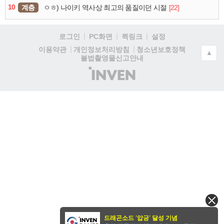
10
계층
[22]
ㅇㅎ) 나이키 역사상 최고의 품질이던 시절
로그인
PC화면
퀵링크
설정
청소년보호정책
이용약관
개인정보처리방침
▲
불법촬영물신고안내
(주)
인
벤
드래곤소드 '압긍' 달성 기념