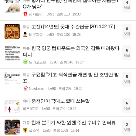
헝가리 연구팀) '연예인에 집착하는 사람은 I
계층
4
Q가 낮다'
댓글
전자팔찌
Lv.93
조회 118
19:33
고전) [14년도] 웃대 주간답글 [2014.02.17.]
이슈
0
댓글
레몬과즙
Lv.92
조회 138
19:28
한국 양궁 컴파운드는 외국인 감독 데려왔다
이슈
6
더니
댓글
드라고노브
Lv.90
조회 548
19:27
구윤철 "기초·퇴직연금 개편 방 안 조만간 발
이슈
5
표
댓글
Nozdormu
Lv.90
조회 297
19:25
충청인이 극대노 할때 쓰는말
유머
6
댓글
하루5프로
Lv.50
조회 740
19:22
현재 분위기 싸한 뮌헨 주전 수비수 인터뷰
계층
2
댓글
풀소유
Lv.86
조회 1068
19:14