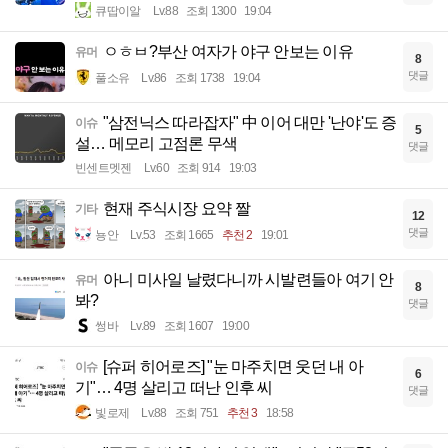
큐땁이알
Lv.88
조회 1300
19:04
ㅇㅎㅂ?부산 여자가 야구 안보는 이유
유머
8
댓글
풀소유
Lv.86
조회 1738
19:04
"삼전닉스 따라잡자" 中 이어 대만 '난야'도 증
이슈
5
설… 메모리 고점론 무색
댓글
빈센트멧젠
Lv.60
조회 914
19:03
현재 주식시장 요약 짤
기타
12
댓글
뇽안
Lv.53
조회 1665
추천 2
19:01
아니 미사일 날렸다니까 시발련들아 여기 안
유머
8
봐?
댓글
썽바
Lv.89
조회 1607
19:00
[슈퍼 히어로즈] "눈 마주치면 웃던 내 아
이슈
6
기"… 4명 살리고 떠난 인후 씨
댓글
빛로제
Lv.88
조회 751
추천 3
18:58