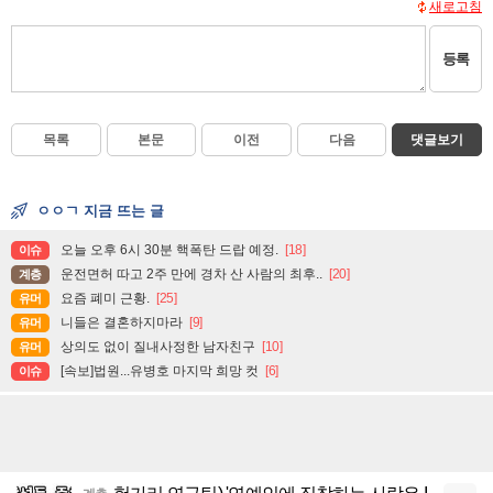
새로고침
등록
목록
본문
이전
다음
댓글보기
ㅇㅇㄱ 지금 뜨는 글
오늘 오후 6시 30분 핵폭탄 드랍 예정.
[18]
이슈
운전면허 따고 2주 만에 경차 산 사람의 최후..
[20]
계층
요즘 폐미 근황.
[25]
유머
니들은 결혼하지마라
[9]
유머
상의도 없이 질내사정한 남자친구
[10]
유머
[속보]법원...유병호 마지막 희망 컷
[6]
이슈