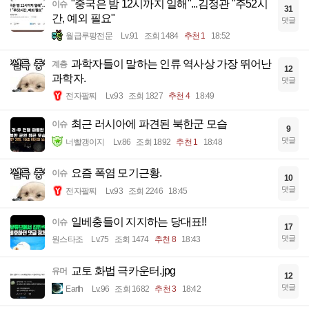
"중국은 밤 12시까지 일해"...김정관 "주52시
이슈
31
간, 예외 필요"
댓글
월급루팡전문
Lv.91
조회 1484
추천 1
18:52
과학자들이 말하는 인류 역사상 가장 뛰어난
계층
12
과학자.
댓글
전자팔찌
Lv.93
조회 1827
추천 4
18:49
최근 러시아에 파견된 북한군 모습
이슈
9
댓글
너빨갱이지
Lv.86
조회 1892
추천 1
18:48
요즘 폭염 모기근황.
이슈
10
댓글
전자팔찌
Lv.93
조회 2246
18:45
일베충들이 지지하는 당대표!!
이슈
17
댓글
원스타조
Lv.75
조회 1474
추천 8
18:43
교토 화법 극카운터.jpg
유머
12
댓글
Earth
Lv.96
조회 1682
추천 3
18:42