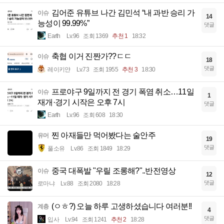
김어준 유튜브 나간 김민석 “내 과반 승리 가
이슈
14
능성이 99.99%”
댓글
Earth
Lv.96
조회 1369
추천 1
18:32
축협 이거 진짠가??ㄷㄷ
이슈
18
댓글
레이키얀
Lv.73
조회 1955
추천 3
18:30
프로야구 9일까지 전 경기 폭염 취소…11일
이슈
1
재개·경기 시작은 오후 7시
댓글
Earth
Lv.96
조회 608
18:30
찐 아재들만 먹어봤다는 술안주
유머
19
댓글
풀소유
Lv.86
조회 1849
18:29
중국 대폭발 "우릴 조롱해?"..반전영상
이슈
12
댓글
로마냐
Lv.88
조회 2080
18:28
(ㅇㅎ?) 오늘 하루 고생하셨습니다 여러분!!
계층
4
댓글
입사
Lv.94
조회 1241
추천 2
18:28