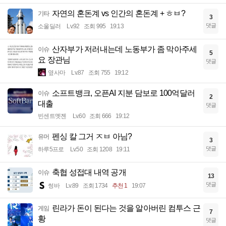
자연의 혼돈계 vs 인간의 혼돈계 + ㅎㅂ?
기타
3
댓글
소울딜러
Lv.92
조회 995
19:13
산자부가 저러내는데 노동부가 좀 막아주세
이슈
5
요 장관님
댓글
옆사마
Lv.87
조회 755
19:12
소프트뱅크, 오픈AI 지분 담보로 100억달러
이슈
2
대출
댓글
빈센트멧젠
Lv.60
조회 666
19:12
펜싱 칼 그거 ㅈㅂ 아님?
유머
3
댓글
하루5프로
Lv.50
조회 1208
19:11
축협 성접대 내역 공개
이슈
13
댓글
썽바
Lv.89
조회 1734
추천 1
19:07
린라가 돈이 된다는 것을 알아버린 컴투스 근
게임
7
황
댓글