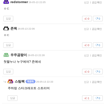
redstormer
26-05-13 22:05
신고
|
공감 확인
ㅇㄷ
답글
0
0
존윅
26-05-13 22:06
신고
|
공감 확인
ㅇㄷ
답글
0
0
우주곰팡이
26-05-13 22:28
신고
|
공감 확인
첫짤누나 누구에여? 존예네
답글
0
0
스팀팩
26-05-13 22:33
신고
|
공감 확인
주하랑 스타크래프트 스트리머
답글
1
0