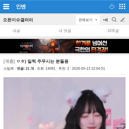
인벤
오픈이슈갤러리
전체보기
공
검
글
지
색
내글
내 댓글
10추글
on/off
쓰
기
[계층]
ㅇㅎ) 일찍 주무시는 분들용
스팀팩
댓글: 21 개
조회:
14081
추천:
3
2026-05-13 22:04:51