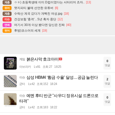
ㅇㅎ) 초등학생때 이미 D컵이였다는 서터리머 츠자..
[13]
계층
챗지피티 불매 선언한 유튜버
[6]
유머
수락산 계곡 갔다가 개빡친 여성.jpg
[18]
계층
건강보험 '충격'…5년 흑자 중단
[12]
이슈
여기서 30개 이상 봤다면 당신은 진짜
[40]
연예
후방)코스어의 세계
[19]
유머
붉은사막 호크아이
게임
0
댓글
아브라카
Lv.91
조회 27
18:25
삼성 HBM4 ‘황금 수율’ 달성…공급 늘린다
이슈
2
댓글
균터
Lv.42
조회 152
18:24
예멘 후티 반군 "사우디 정유시설 드론으로
이슈
0
타격"
댓글
균터
Lv.42
조회 183
18:22