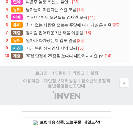
3
연예
[23]
다음주 놀토 리센느 출연...
4
유머
[13]
남자들이 미친다는 스킬 모음
5
연예
[44]
ㅇㅎㅂ? 어제 오션월드 김채연 모음
6
유머
[25]
차가 없는 사람은 모르는 주말에 나가기 싫은 이유
7
계층
[18]
딸처럼 업어키운 7년 터울 여동생
8
유머
[26]
얼마나 화가났는지 감도 안옴
9
사진
[38]
지금 북한 삼지연시 지역 날씨
10
계층
[14]
30점 만점에 29점을 쏘다니 대단하시네요.jpg
로그인
PC화면
퀵링크
설정
청소년보호정책
이용약관
개인정보처리방침
▲
불법촬영물신고안내
(주)
인
벤