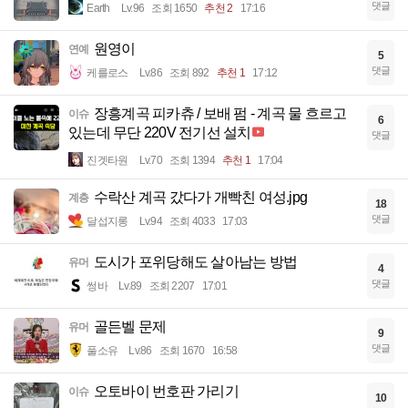
댓글
Earth
Lv.96
조회 1650
추천 2
17:16
원영이
연예
5
댓글
케를로스
Lv.86
조회 892
추천 1
17:12
장흥계곡 피카츄 / 보배 펌 - 계곡 물 흐르고
이슈
6
있는데 무단 220V 전기선 설치
댓글
진겟타원
Lv.70
조회 1394
추천 1
17:04
수락산 계곡 갔다가 개빡친 여성.jpg
계층
18
댓글
달섭지롱
Lv.94
조회 4033
17:03
도시가 포위당해도 살아남는 방법
유머
4
댓글
썽바
Lv.89
조회 2207
17:01
골든벨 문제
유머
9
댓글
풀소유
Lv.86
조회 1670
16:58
오토바이 번호판 가리기
이슈
10