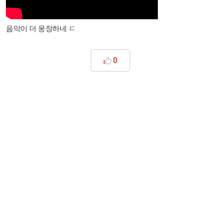
음악이 더 웅장하네 ㄷ
0