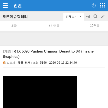
인벤
오픈이슈갤러리
전체보기
공
검
글
지
색
내글
내 댓글
10추글
on/off
쓰
기
[게임]
RTX 5090 Pushes Crimson Desert to 8K (Insane
Graphics)
빛로제
댓글: 6 개
조회:
5156
2026-05-13 22:34:46