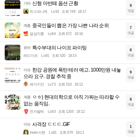
신형 아반떼 옵션 근황
기타
9
댓글
히스파니에
Lv.91
조회 749
18:17
중국인들이 뽑은 가장 나쁜 나라 순위
계층
7
댓글
달섭지롱
Lv.94
조회 672
18:16
특수부대의 나이프 파이팅
유머
8
댓글
레드미르
Lv.91
조회 520
18:15
한강 공원에 폭탄 테러 예고. 1000만원 내놓
이슈
9
으라 요구. 경찰 추적 중
댓글
레이키얀
Lv.73
조회 510
18:12
ㅇㅎ) 현대의학으로 아직 가짜는 따라할 수
계층
8
없는 움직임.
댓글
전자팔찌
Lv.93
조회 1205
18:12
사격장 ㄷㄷㄷ.GIF
이슈
1
댓글
Inven서현
Lv.81
조회 679
18:11