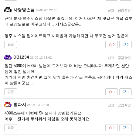
사랑방손님
26-05-13 22:46
신고
|
공감 확인
근데 붉사 영주시스템 나오면 좋겠네요. 이거 나오면 저 뭣같은 마을 길부
터 포장도로로 바꾸고싶다... 거지소굴같음..
영주 시스템 업데이트되고 시티빌더 가능해지면 나 무조건 살거 같은데...
답글
0
0
DB1234
26-05-13 23:02
신고
|
공감 확인
일단 5090이 500이 넘는데 그거보다 더 비싼 모니터니까 두개하면 천만
원이 훨씬 넘네요
거기에 저런 환경이면 그에 맞게 쿨링과 상급 부품도 써야 되니 거의 캐스
퍼 살돈이군요...
답글
0
0
별과시
26-05-13 23:10
신고
|
공감 확인
4090쓰는데 이번에 5k 모니터 장만했거든요.
어후... 전기세 무서워서 게임을 오래 못하겠어요.
답글
0
0