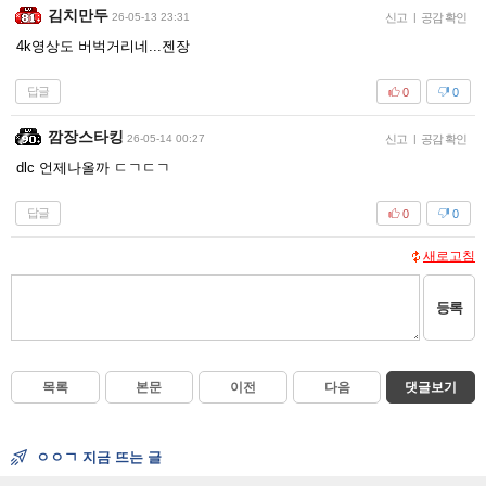
김치만두
26-05-13 23:31
신고
|
공감 확인
4k영상도 버벅거리네...젠장
답글
0
0
깜장스타킹
26-05-14 00:27
신고
|
공감 확인
dlc 언제나올까 ㄷㄱㄷㄱ
답글
0
0
새로고침
등록
목록
본문
이전
다음
댓글보기
ㅇㅇㄱ 지금 뜨는 글