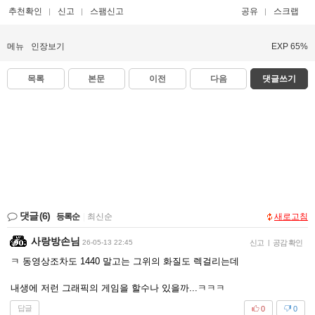
추천확인
신고
스팸신고
공유
스크랩
메뉴
인장보기
EXP 65%
목록
본문
이전
다음
댓글쓰기
댓글
(6)
등록순
|
최신순
새로고침
사랑방손님
26-05-13 22:45
신고
|
공감 확인
ㅋ 동영상조차도 1440 말고는 그위의 화질도 렉걸리는데
내생에 저런 그래픽의 게임을 할수나 있을까...ㅋㅋㅋ
답글
0
0