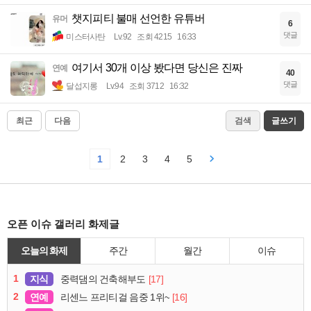
챗지피티 불매 선언한 유튜버
유머
6
댓글
미스터사탄
Lv.92
조회 4215
16:33
여기서 30개 이상 봤다면 당신은 진짜
연예
40
댓글
달섭지롱
Lv.94
조회 3712
16:32
최근
다음
검색
글쓰기
1
2
3
4
5
오픈 이슈 갤러리 화제글
오늘의 화제
주간
월간
이슈
1
지식
[17]
중력댐의 건축해부도
2
연예
[16]
리센느 프리티걸 음중 1위~