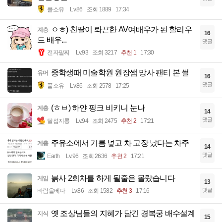
풀소유
Lv.86
조회 1889
17:34
ㅇㅎ) 친딸이 롸끈한 AV여배우가 된 할리우
계층
16
드 배우...
댓글
전자팔찌
Lv.93
조회 3217
추천 1
17:30
중학생때 미술학원 원장쌤 망사 팬티 본 썰
유머
16
댓글
풀소유
Lv.86
조회 2578
17:25
(ㅎㅂ) 하얀 핑크 비키니 눈나
계층
14
댓글
달섭지롱
Lv.94
조회 2475
추천 2
17:21
주유소에서 기름 넣고 차 고장 났다는 차주
계층
14
댓글
Earth
Lv.96
조회 2636
추천 2
17:21
붉사 2회차를 하게 될줄은 몰랐습니다
게임
13
댓글
바람을베다
Lv.86
조회 1582
추천 3
17:16
옛 조상님들의 지혜가 담긴 경복궁 배수설계
지식
15