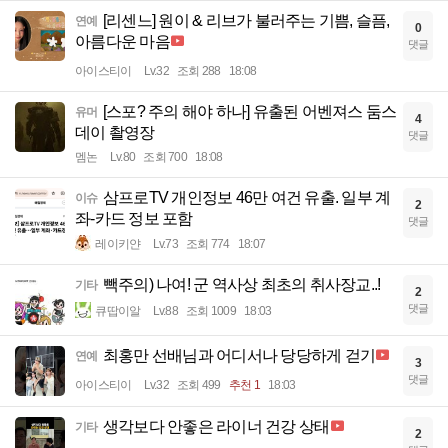
[리센느] 원이 & 리브가 불러주는 기쁨, 슬픔,
연예
0
아름다운 마음
댓글
아이스티이
Lv.32
조회 288
18:08
[스포? 주의 해야 하나] 유출된 어벤져스 둠스
유머
4
데이 촬영장
댓글
멤논
Lv.80
조회 700
18:08
삼프로TV 개인정보 46만 여건 유출. 일부 계
이슈
2
좌-카드 정보 포함
댓글
레이키얀
Lv.73
조회 774
18:07
빽주의) 나여! 군 역사상 최초의 취사장교..!
기타
2
댓글
큐땁이알
Lv.88
조회 1009
18:03
최홍만 선배님과 어디서나 당당하게 걷기
연예
3
댓글
아이스티이
Lv.32
조회 499
추천 1
18:03
생각보다 안좋은 라이너 건강 상태
기타
2