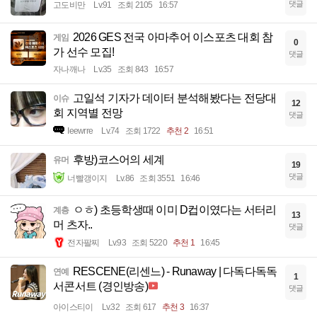
댓글
고도비만
Lv.91
조회 2105
16:57
2026 GES 전국 아마추어 이스포츠 대회 참
게임
0
가 선수 모집!
댓글
자나깨나
Lv.35
조회 843
16:57
고일석 기자가 데이터 분석해봤다는 전당대
이슈
12
회 지역별 전망
댓글
Ieewrre
Lv.74
조회 1722
추천 2
16:51
후방)코스어의 세계
유머
19
댓글
너빨갱이지
Lv.86
조회 3551
16:46
ㅇㅎ) 초등학생때 이미 D컵이였다는 서터리
계층
13
머 츠자..
댓글
전자팔찌
Lv.93
조회 5220
추천 1
16:45
RESCENE(리센느) - Runaway | 다독다독독
연예
1
서콘서트 (경인방송)
댓글
아이스티이
Lv.32
조회 617
추천 3
16:37