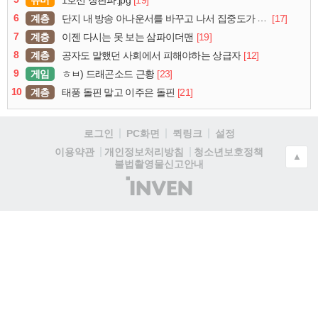
유머
[19]
1호선 장판파.jpg
6
계층
[17]
단지 내 방송 아나운서를 바꾸고 나서 집중도가 확 올라갔다는 한 아파트의 안내방송
7
계층
[19]
이젠 다시는 못 보는 삼파이더맨
8
계층
[12]
공자도 말했던 사회에서 피해야하는 상급자
9
게임
[23]
ㅎㅂ) 드래곤소드 근황
10
계층
[21]
태풍 돌핀 말고 이주은 돌핀
로그인
PC화면
퀵링크
설정
청소년보호정책
이용약관
개인정보처리방침
▲
불법촬영물신고안내
(주)
인
벤