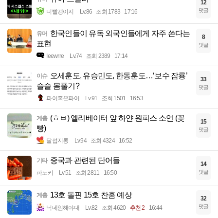
12
댓글
너빨갱이지
Lv.86
조회 1783
17:16
한국인들이 유독 외국인들에게 자주 쓴다는
유머
8
표현
댓글
Ieewrre
Lv.74
조회 2389
17:14
오세훈도, 유승민도, 한동훈도…‘보수 잠룡’
이슈
33
슬슬 몸풀기?
댓글
파이혹은파어
Lv.91
조회 1501
16:53
(ㅎㅂ) 엘리베이터 앞 하얀 원피스 소연 (꽃
계층
15
빵)
댓글
달섭지롱
Lv.94
조회 4324
16:52
중국과 관련된 단어들
기타
14
댓글
파노키
Lv.51
조회 2811
16:50
13호 돌핀 15호 찬홈 예상
계층
32
댓글
닉네임해야대
Lv.82
조회 4620
추천 2
16:44