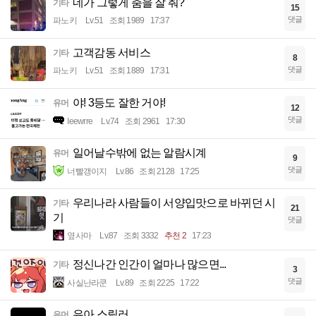
네가 그렇게 춤을 잘 춰?
기타
15
댓글
파노키
Lv.51
조회 1989
17:37
고객감동 서비스
기타
8
댓글
파노키
Lv.51
조회 1889
17:31
야! 3등도 잘한 거야!
유머
12
댓글
Ieewrre
Lv.74
조회 2961
17:30
일어날수밖에 없는 알람시계
유머
9
댓글
너빨갱이지
Lv.86
조회 2128
17:25
우리나라 사람들이 서양입맛으로 바뀌던 시
기타
21
기
댓글
옆사마
Lv.87
조회 3332
추천 2
17:23
정신나간 인간이 얼마나 많으면...
기타
3
댓글
사실난라쿤
Lv.89
조회 2225
17:22
유아 스릴러
유머