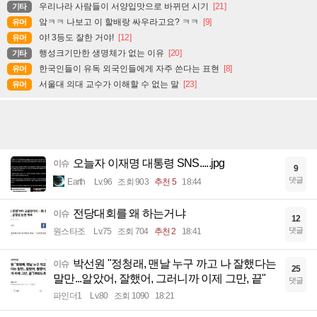
우리나라 사람들이 서양입맛으로 바뀌던 시기
[21]
기타
앜ㅋㅋ 나보고 이 할배랑 싸우라고요? ㅋㅋ
[9]
유머
야! 3등도 잘한 거야!
[12]
유머
행성크기만한 생명체가 없는 이유
[20]
기타
한국인들이 유독 외국인들에게 자주 쓴다는 표현
[8]
유머
서울대 의대 교수가 이해할 수 없는 말
[23]
유머
오늘자 이재명 대통령 SNS.....jpg
이슈
9
댓글
Earth
Lv.96
조회 903
추천 5
18:44
전당대회를 왜 하는거냐
이슈
12
댓글
원스타조
Lv.75
조회 704
추천 2
18:41
박선원 "정청래, 맨날 누구 까고 나 잘했다는
이슈
25
말만...알았어, 잘했어, 그러니까 이제 그만, 끝"
댓글
파인더1
Lv.80
조회 1090
18:21