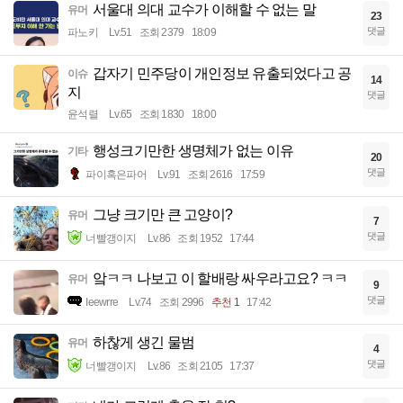
서울대 의대 교수가 이해할 수 없는 말
유머
23
댓글
파노키
Lv.51
조회 2379
18:09
갑자기 민주당이 개인정보 유출되었다고 공
이슈
14
지
댓글
윤석렬
Lv.65
조회 1830
18:00
행성크기만한 생명체가 없는 이유
기타
20
댓글
파이혹은파어
Lv.91
조회 2616
17:59
그냥 크기만 큰 고양이?
유머
7
댓글
너빨갱이지
Lv.86
조회 1952
17:44
앜ㅋㅋ 나보고 이 할배랑 싸우라고요? ㅋㅋ
유머
9
댓글
Ieewrre
Lv.74
조회 2996
추천 1
17:42
하찮게 생긴 물범
유머
4
댓글
너빨갱이지
Lv.86
조회 2105
17:37