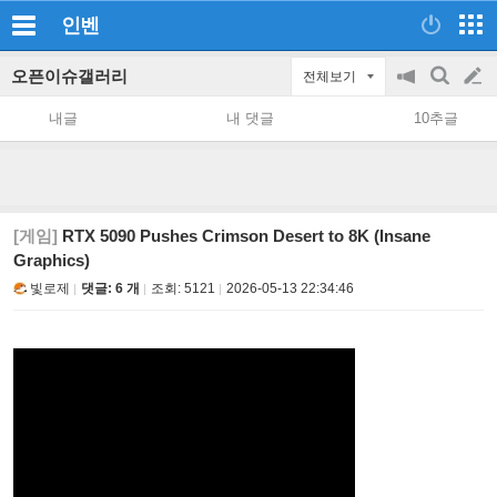
인벤
오픈이슈갤러리
전체보기
공
검
글
지
색
내글
내 댓글
10추글
on/off
쓰
기
[게임]
RTX 5090 Pushes Crimson Desert to 8K (Insane
Graphics)
빛로제
댓글: 6 개
조회:
5121
2026-05-13 22:34:46