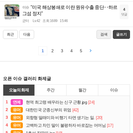
"미국 해상봉쇄로 이란 원유수출 중단‥하르
이슈
4
그섬 정지"
댓글
균터
Lv.42
조회 1689
15:46
최근
다음
검색
글쓰기
1
2
3
4
5
오픈 이슈 갤러리 화제글
오늘의 화제
주간
월간
이슈
1
연예
[24]
현역 최고령 배우라는 신구 근황.jpg
2
유머
[42]
대한민국 군종신부의 위엄
3
유머
[20]
외향형 딸래미와 비행기 타면 생기는 일.
4
유머
[17]
고백하고 차인 딸이 불평하자 바로잡는 어머님
5