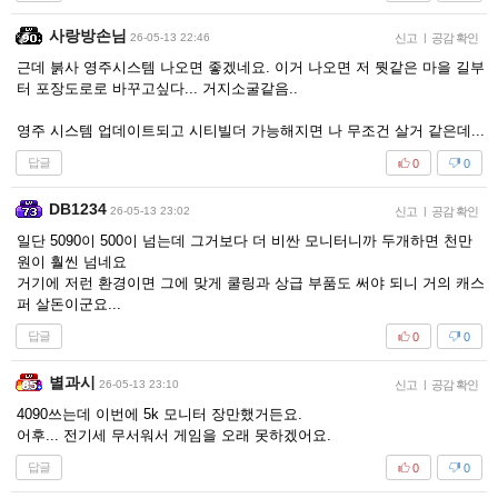
사랑방손님
26-05-13 22:46
신고
|
공감 확인
근데 붉사 영주시스템 나오면 좋겠네요. 이거 나오면 저 뭣같은 마을 길부
터 포장도로로 바꾸고싶다... 거지소굴같음..
영주 시스템 업데이트되고 시티빌더 가능해지면 나 무조건 살거 같은데...
답글
0
0
DB1234
26-05-13 23:02
신고
|
공감 확인
일단 5090이 500이 넘는데 그거보다 더 비싼 모니터니까 두개하면 천만
원이 훨씬 넘네요
거기에 저런 환경이면 그에 맞게 쿨링과 상급 부품도 써야 되니 거의 캐스
퍼 살돈이군요...
답글
0
0
별과시
26-05-13 23:10
신고
|
공감 확인
4090쓰는데 이번에 5k 모니터 장만했거든요.
어후... 전기세 무서워서 게임을 오래 못하겠어요.
답글
0
0