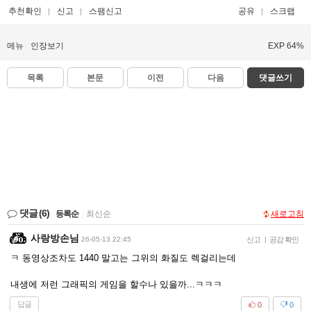
추천확인
신고
스팸신고
공유
스크랩
메뉴
인장보기
EXP 64%
목록
본문
이전
다음
댓글쓰기
댓글
(6)
등록순
|
최신순
새로고침
사랑방손님
26-05-13 22:45
신고
|
공감 확인
ㅋ 동영상조차도 1440 말고는 그위의 화질도 렉걸리는데
내생에 저런 그래픽의 게임을 할수나 있을까...ㅋㅋㅋ
답글
0
0