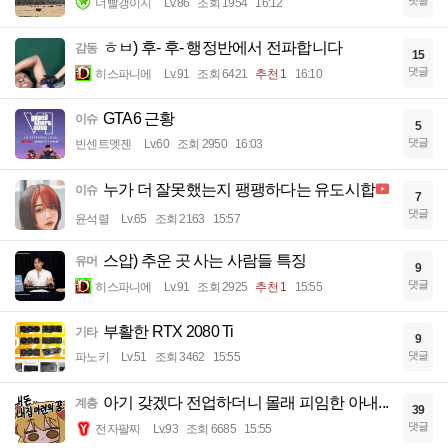
댓글
너빨갱이지
Lv.86
조회 1954
16:12
ㅎㅂ) 후- 후- 행정반에서 전파합니다
감동
15
댓글
히스파니에
Lv.91
조회 6421
추천 1
16:10
GTA6 근황
이슈
5
댓글
빈센트멧젠
Lv.60
조회 2950
16:03
누가 더 잘못했는지 팽팽하다는 유도시합
이슈
7
댓글
윤석렬
Lv.65
조회 2163
15:57
스압) 추운 곳 사는 사람들 특징
유머
9
댓글
히스파니에
Lv.91
조회 2925
추천 1
15:55
부활한 RTX 2080 Ti
기타
9
댓글
파노키
Lv.51
조회 3462
15:55
아기 갖겠다 전업하더니 몰래 피임한 아내...
계층
39
댓글
전자팔찌
Lv.93
조회 6685
15:55