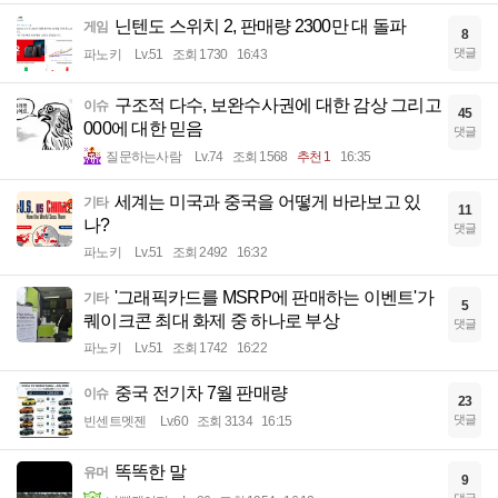
닌텐도 스위치 2, 판매량 2300만 대 돌파
게임
8
댓글
파노키
Lv.51
조회 1730
16:43
구조적 다수, 보완수사권에 대한 감상 그리고
이슈
45
000에 대한 믿음
댓글
질문하는사람
Lv.74
조회 1568
추천 1
16:35
세계는 미국과 중국을 어떻게 바라보고 있
기타
11
나?
댓글
파노키
Lv.51
조회 2492
16:32
'그래픽카드를 MSRP에 판매하는 이벤트'가
기타
5
퀘이크콘 최대 화제 중 하나로 부상
댓글
파노키
Lv.51
조회 1742
16:22
중국 전기차 7월 판매량
이슈
23
댓글
빈센트멧젠
Lv.60
조회 3134
16:15
똑똑한 말
유머
9