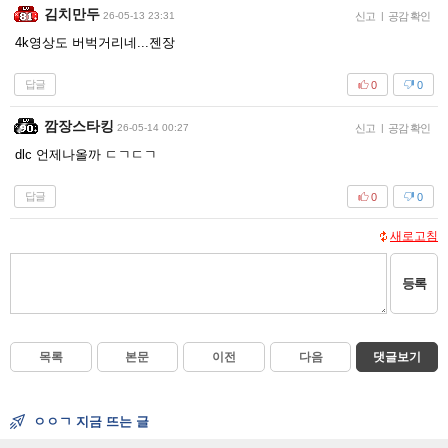
김치만두
26-05-13 23:31
신고
|
공감 확인
4k영상도 버벅거리네...젠장
답글
0
0
깜장스타킹
26-05-14 00:27
신고
|
공감 확인
dlc 언제나올까 ㄷㄱㄷㄱ
답글
0
0
새로고침
등록
목록
본문
이전
다음
댓글보기
ㅇㅇㄱ 지금 뜨는 글