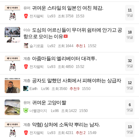
귀여운 스타일의 일본인 여친 체감.
유머
11
댓글
전자팔찌
Lv.93
조회 3758
15:53
도심의 어르신들이 무더위 쉼터에 안가고 공
이슈
18
항으로 모이는 이유
댓글
슬기로움
Lv.92
조회 1644
추천 1
15:52
아줌마들의 엘리베이터 대격투.
계층
32
댓글
전자팔찌
Lv.93
조회 4850
15:52
공자도 말했던 사회에서 피해야하는 상급자
계층
12
댓글
Earth
Lv.96
조회 3560
추천 9
15:50
귀여운 고양이짤
유머
6
댓글
너빨갱이지
Lv.86
조회 1422
15:50
약혐) 상처에 소독약 뿌리는 남자.
계층
13
댓글
전자팔찌
Lv.93
조회 4231
추천 2
15:49