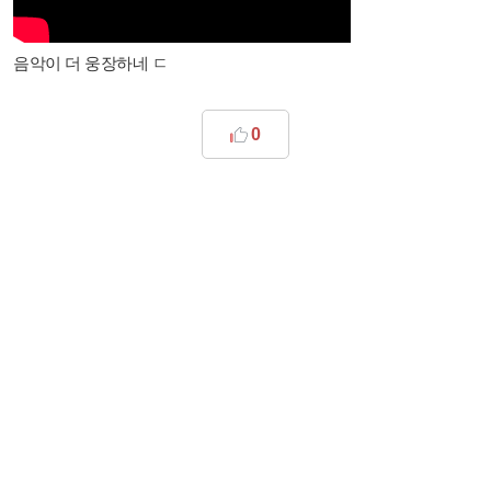
음악이 더 웅장하네 ㄷ
0