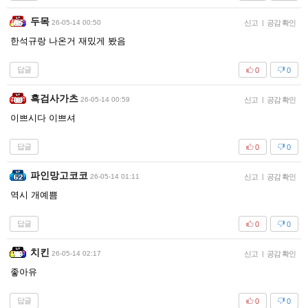
두목
26-05-14 00:50
신고
|
공감 확인
한석규랑 나온거 재밌게 봤음
답글
0
0
흑검사가츠
26-05-14 00:59
신고
|
공감 확인
이쁘시다 이쁘셔
답글
0
0
파인망고코코
26-05-14 01:11
신고
|
공감 확인
역시 개예쁨
답글
0
0
치킨
26-05-14 02:17
신고
|
공감 확인
좋아유
답글
0
0