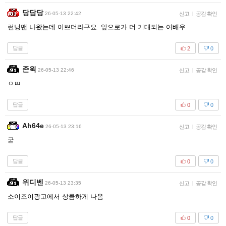
당담당
26-05-13 22:42
신고
|
공감 확인
런닝맨 나왔는데 이쁘더라구요. 앞으로가 더 기대되는 여배우
답글
2
0
존윅
26-05-13 22:46
신고
|
공감 확인
ㅇㅃ
답글
0
0
Ah64e
26-05-13 23:16
신고
|
공감 확인
굳
답글
0
0
위디벤
26-05-13 23:35
신고
|
공감 확인
소이조이광고에서 상큼하게 나옴
답글
0
0