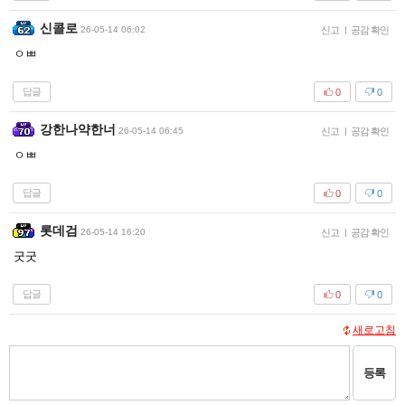
신콜로
26-05-14 06:02
신고
|
공감 확인
ㅇㅃ
답글
0
0
강한나약한너
26-05-14 06:45
신고
|
공감 확인
ㅇㅃ
답글
0
0
롯데검
26-05-14 16:20
신고
|
공감 확인
굿굿
답글
0
0
새로고침
등록