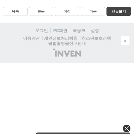
목록
본문
이전
다음
댓글보기
로그인
PC화면
퀵링크
설정
청소년보호정책
이용약관
개인정보처리방침
▲
불법촬영물신고안내
(주)
인
벤