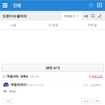
인벤
오픈이슈갤러리
전체보기
공
검
글
지
색
내글
내 댓글
10추글
on/off
쓰
기
[본문 보기]
댓글
(16)
등록순
|
최신순
새로고침
개랑프라이
26-05-13 22:41
신고
|
공감 확인
하.. 누나..
답글
0
0