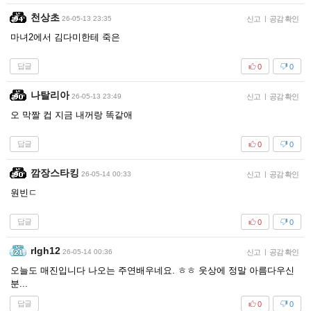
천상초
26-05-13 23:35
신고
|
공감 확인
마녀2에서 김다미한테 죽은
답글
0
0
나탈리아
26-05-13 23:49
신고
|
공감 확인
오 막짤 컵 지금 내꺼랑 똑같애
답글
0
0
깜장스타킹
26-05-14 00:33
신고
|
공감 확인
원빈ㄷ
답글
0
0
rlgh12
26-05-14 00:36
신고
|
공감 확인
오늘도 매진입니다 나오는 주연배우네요. ㅎㅎ 웃상에 정말 아름다우신
분...
답글
0
0