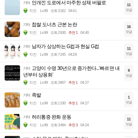
안개낀 도로에서 마주한 성체 버팔로
기타
11
댓글
치킨
Lv.99
조회 3162
04:41
찹쌀 도너츠 근본 논란
기타
16
댓글
치킨
Lv.99
조회 2930
추천 1
04:40
남자가 상상하는 G컵과 현실 G컵
기타
11
댓글
치킨
Lv.99
조회 7245
04:28
고양이 수명 30년으로 증가한다...'빠르면 내
기타
9
년부터 상용화'
댓글
치킨
Lv.99
조회 3807
추천 1
04:27
족발
기타
1
댓글
치킨
Lv.99
조회 1330
추천 1
04:27
허리통증 완화 운동
기타
11
댓글
치킨
Lv.99
조회 3484
추천 3
04:24