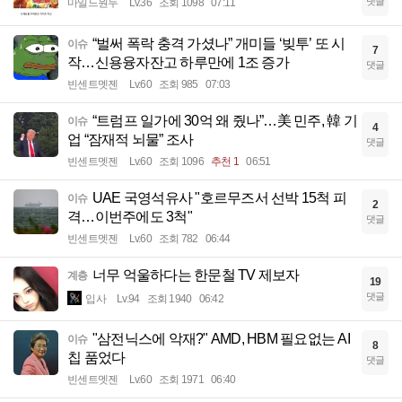
댓글
마일드원두
Lv.36
조회 1098
07:11
“벌써 폭락 충격 가셨나” 개미들 ‘빚투’ 또 시
이슈
7
작…신용융자잔고 하루만에 1조 증가
댓글
빈센트멧젠
Lv.60
조회 985
07:03
“트럼프 일가에 30억 왜 줬나”…美 민주, 韓 기
이슈
4
업 “잠재적 뇌물” 조사
댓글
빈센트멧젠
Lv.60
조회 1096
추천 1
06:51
UAE 국영석유사 "호르무즈서 선박 15척 피
이슈
2
격…이번주에도 3척"
댓글
빈센트멧젠
Lv.60
조회 782
06:44
너무 억울하다는 한문철 TV 제보자
계층
19
댓글
입사
Lv.94
조회 1940
06:42
"삼전닉스에 악재?" AMD, HBM 필요없는 AI
이슈
8
칩 품었다
댓글
빈센트멧젠
Lv.60
조회 1971
06:40