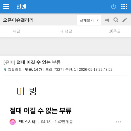
인벤
오픈이슈갤러리
전체보기
공
검
글
지
색
내글
내 댓글
10추글
on/off
쓰
기
[유머]
절대 이길 수 없는 부류
검찰총장
댓글: 14 개
조회:
7327
추천:
1
2026-05-13 22:48:52