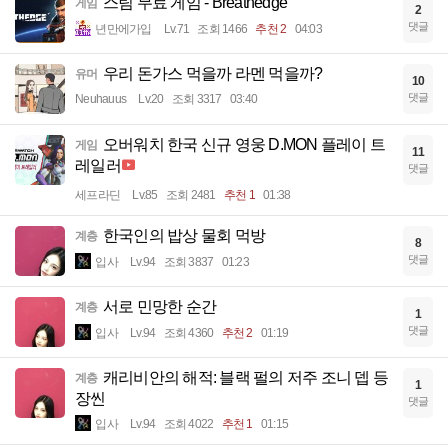
스팀 무료 게임 - Breathedge
게임
2
댓글
년만에가입
Lv.71
조회 1466
추천 2
04:03
우리 돈가스 먹을까 라멘 먹을까?
유머
10
댓글
Neuhauus
Lv.20
조회 3317
03:40
오버워치 한국 신규 영웅 D.MON 플레이 트
게임
11
레일러
댓글
세프라딘
Lv.85
조회 2481
추천 1
01:38
한국인의 밥상 물회 먹방
계층
8
댓글
입사
Lv.94
조회 3837
01:23
서로 민망한 순간
계층
1
댓글
입사
Lv.94
조회 4360
추천 2
01:19
캐리비안의 해적: 블랙 펄의 저주 조니 뎁 등
계층
1
장씬
댓글
입사
Lv.94
조회 4022
추천 1
01:15