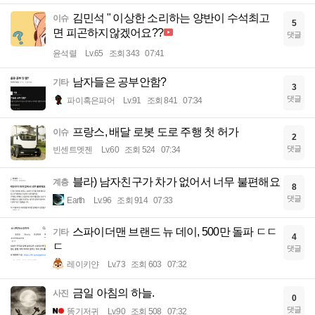
김민석 " 이상한 소리하는 양반이 수석최고
이슈
5
면 피곤하지않겠어요??
댓글
윤석렬
Lv.65
조회 343
07:41
남자들은 공부안함?
기타
3
댓글
파이혹은파어
Lv.91
조회 841
07:34
프랑스, 배달 로봇 도로 주행 첫 허가
이슈
2
댓글
빈센트멧젠
Lv.60
조회 524
07:34
블라) 남자친구가 차가 없어서 너무 불편해요
계층
8
댓글
Earth
Lv.96
조회 914
07:33
스파이더맨 브랜드 뉴 데이, 500만 돌파 ㄷㄷ
기타
4
ㄷ
댓글
레이키얀
Lv.73
조회 603
07:32
금일 아침의 하늘.
사진
0
댓글
똥기저귀
Lv.90
조회 508
07:32