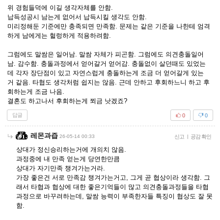
위 경험들덕에 이길 생각자체를 안함.
납득성공시 남는게 없어서 납득시킬 생각도 안함.
미리정해둔 기준에만 충족되면 만족함. 문제는 같은 기준을 나한테 엄격
하게 남에게는 헐렁하게 적용하려함.
그럼에도 말쌈은 일어남. 말쌈 자체가 피곤함. 그럼에도 의견충돌일어
남. 감수함. 충돌과정에서 얻어갈거 얻어감. 충돌없이 살던때도 있었는
데 각자 장단점이 있고 자연스럽게 충돌하는게 조금 더 얻어갈게 있는
거 같음. 타협도 생각처럼 쉽지는 않음. 근데 안하고 후회하느니 하고 후
회하는게 조금 나음.
결혼도 하고나서 후회하는게 쬐금 낫겠죠?
답글
0
0
레몬과즙
26-05-14 00:33
신고
|
공감 확인
상대가 정신승리하는거에 개의치 않음.
과정중에 내 만족 얻는게 당연한만큼
상대가 자기만족 챙겨가는거라.
가장 좋은건 서로 만족감 챙겨가는거고, 그게 곧 협상이라 생각함. 그
래서 타협과 협상에 대한 좋은기억들이 많고 의견충돌과정들을 타협
과정으로 바꾸려하는데, 말쌈 능력이 부족한자들 특징이 협상도 잘 못
함.