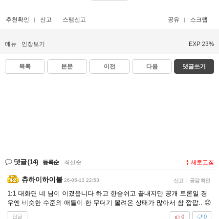
추천확인
신고
스팸신고
공유
스크랩
메뉴
인장보기
EXP 23%
목록
본문
이전
다음
댓글쓰기
댓글
(14)
등록순
|
최신순
새로고침
츄하이하이볼
26-05-13 22:53
신고
|
공감 확인
1:1 대화면 네 님이 이겼읍니다 하고 한숨쉬고 끝내지만 공개 토론일 경
우엔 비슷한 수준의 애들이 한 무더기 몰려온 상태가 많아서 참 깝깝.. 😑
답글
0
0