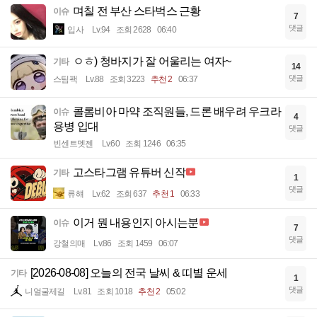
며칠 전 부산 스타벅스 근황
이슈
7
댓글
입사
Lv.94
조회 2628
06:40
ㅇㅎ) 청바지가 잘 어울리는 여자~
기타
14
댓글
스팀팩
Lv.88
조회 3223
추천 2
06:37
콜롬비아 마약 조직원들, 드론 배우려 우크라
이슈
4
용병 입대
댓글
빈센트멧젠
Lv.60
조회 1246
06:35
고스타그램 유튜버 신작
기타
1
댓글
류햬
Lv.62
조회 637
추천 1
06:33
이거 뭔 내용인지 아시는분
이슈
7
댓글
강철의매
Lv.86
조회 1459
06:07
[2026-08-08] 오늘의 전국 날씨 & 띠별 운세
기타
1
댓글
니얼굴제길
Lv.81
조회 1018
추천 2
05:02