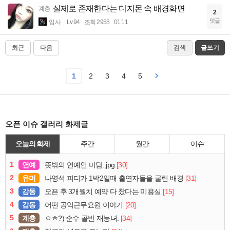
실제로 존재한다는 디지몬 속 배경화면
계층
2
댓글
입사
Lv.94
조회 2958
01:11
최근
다음
검색
글쓰기
1
2
3
4
5
오픈 이슈 갤러리 화제글
오늘의 화제
주간
월간
이슈
1
연예
[30]
뜻밖의 연예인 미담..jpg
2
유머
[31]
나영석 피디가 1박2일때 출연자들을 굴린 배경
3
감동
[15]
오픈 후 3개월치 예약 다 찼다는 미용실
4
감동
[20]
어떤 공익근무요원 이야기
5
계층
[34]
ㅇㅎ?) 순수 골반 재능녀.