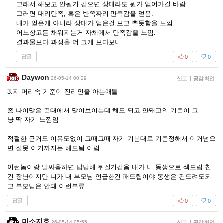
그래서 해보고 안될거 같으면 상대라도 뭔가 얻어가길 바람.
그러면 대리만족, 혹은 반쪽짜리 만족감을 얻음.
내가 얻은게 아니라 상대가 얻은걸 보고 뿌듯함을 느낌.
어느창고든 채워지는거 자체에서 만족감을 느낌.
결과물보다 과정을 더 크게 보다보니.
답글
0
0
Daywon
26-05-14 00:29
신고
|
공감 확인
3.지 머리속 기준이 진리인줄 아는애들
좀 나이많은 꼰대에서 많이보이는데 해도 되고 안돼고의 기준이 그
냥 딱 자기 느낌임
적절한 근거도 이유도없이 그때그때 자기 기분대로 기준정해서 이거넘으
면 잘못 이거까지는 해도됨 이럼
이런놈이랑 말싸움하면 답답해 뒤질거같음 내가 니 동생으로 섹드립 친
건 장난이지만 니가 내 부모님 언급한건 패드립이야 동생은 건드려도되
고 부모님은 안돼 이런부류
답글
0
0
미소지호
26-05-14 05:55
신고
|
공감 확인