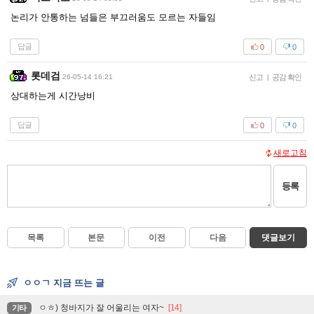
논리가 안통하는 넘들은 부끄러움도 모르는 자들임
답글
0
0
롯데검
26-05-14 16:21
신고
|
공감 확인
상대하는게 시간낭비
답글
0
0
새로고침
등록
목록
본문
이전
다음
댓글보기
ㅇㅇㄱ 지금 뜨는 글
ㅇㅎ) 청바지가 잘 어울리는 여자~
[14]
기타