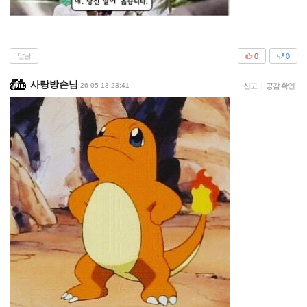
답글
0
0
사랑방손님
26-05-13 23:41
신고
|
공감 확인