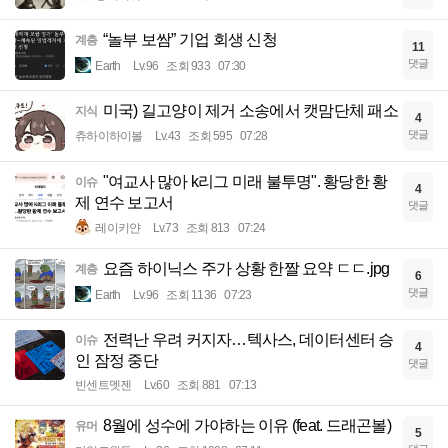
“놀부 보쌈” 기업 회생 신청
계층
11
댓글
Earth
Lv.96
조회 933
07:30
미국) 길고양이 제거 소송에서 캣맘단체 패소
지식
4
댓글
츄하이하이볼
Lv.43
조회 595
07:28
"여교사 많아 k리그 미래 불투명". 황당한 황
이슈
4
제 연수 보고서
댓글
레이키얀
Lv.73
조회 813
07:24
요즘 하이닉스 주가 상황 한짤 요약 ㄷㄷ.jpg
계층
6
댓글
Earth
Lv.96
조회 1136
07:23
전력난 우려 커지자…텍사스, 데이터센터 승
이슈
4
인 잠정 중단
댓글
빈센트멧젠
Lv.60
조회 881
07:13
8월에 성수에 가야하는 이유 (feat. 드래곤볼)
유머
5