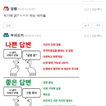
정령
26-05-13 23:00
신고
|
공감 확인
저기에 긁? ㅇㅈㄹ 하는 새끼들
답글
1
0
무쇠도끼
26-05-13 23:01
신고
|
공감 확인