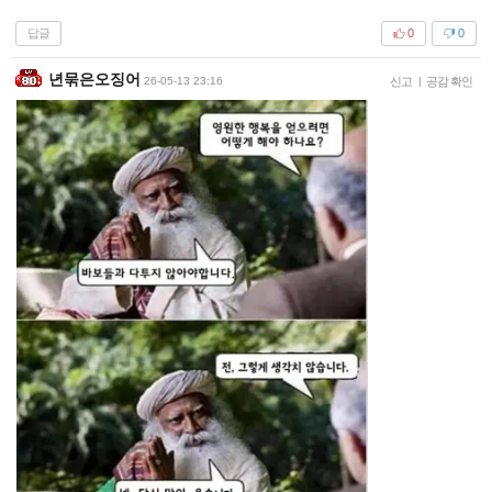
답글
0
0
년묶은오징어
26-05-13 23:16
신고
|
공감 확인