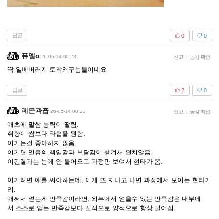
답글
0
0
퓨엘o
26-05-14 00:23
신고
|
공감 확인
딱 일베버러지 토착왜구놈들이네요
답글
2
0
레몬과즙
26-05-14 00:23
신고
|
공감 확인
애초에 말쌈 능력이 딸림.
취향이 쌈보다 타협을 원함.
이기는걸 좋아하지 않음.
이기면 일종의 책임감과 부담감이 생겨서 원치않음.
이긴결과는 눈에 안 들어오고 과정만 보여서 현타가 옴.
이기려면 애를 써야하는데, 이게 또 지나고 나면 과정에서 보이는 현타거
리.
애써서 얻는게 만족감이라면, 외부에서 얻을수 있는 만족감은 내부에
서 스스로 얻는 만족감보다 질적으로 양적으로 항상 떨어짐.