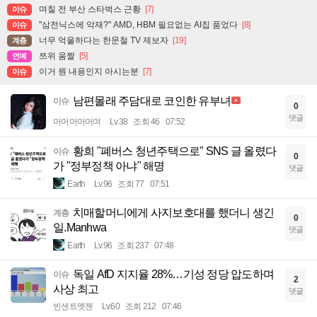
며칠 전 부산 스타벅스 근황
[7]
이슈
"삼전닉스에 악재?" AMD, HBM 필요없는 AI칩 품었다
[8]
이슈
너무 억울하다는 한문철 TV 제보자
[19]
계층
쯔위 움짤
[5]
연예
이거 뭔 내용인지 아시는분
[7]
이슈
남편몰래 주담대로 코인한 유부녀
이슈
0
댓글
머머머머머며
Lv.38
조회 46
07:52
황희 "폐버스 청년주택으로" SNS 글 올렸다
이슈
0
가 "정부정책 아냐" 해명
댓글
Earth
Lv.96
조회 77
07:51
치매할머니에게 사지보호대를 했더니 생긴
계층
0
일.Manhwa
댓글
Earth
Lv.96
조회 237
07:48
독일 AfD 지지율 28%…기성 정당 압도하며
이슈
2
사상 최고
댓글
빈센트멧젠
Lv.60
조회 212
07:46