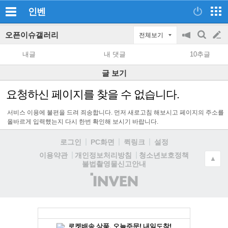
인벤
오픈이슈갤러리
전체보기
공
검
글
지
색
내글
내 댓글
10추글
on/off
쓰
글 보기
기
요청하신 페이지를 찾을 수 없습니다.
서비스 이용에 불편을 드려 죄송합니다. 먼저 새로고침 해보시고 페이지의 주소를
올바르게 입력했는지 다시 한번 확인해 보시기 바랍니다.
로그인
PC화면
퀵링크
설정
청소년보호정책
이용약관
개인정보처리방침
▲
불법촬영물신고안내
(주)
인
벤