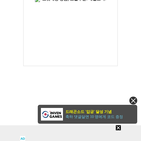
드래곤소드 '압긍' 달성 기념
축하 댓글달면 10 명에게 코드 증정
AD