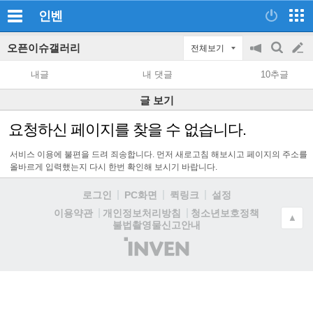
인벤
오픈이슈갤러리
전체보기
공
검
글
지
색
내글
내 댓글
10추글
on/off
쓰
글 보기
기
요청하신 페이지를 찾을 수 없습니다.
서비스 이용에 불편을 드려 죄송합니다. 먼저 새로고침 해보시고 페이지의 주소를
올바르게 입력했는지 다시 한번 확인해 보시기 바랍니다.
로그인
PC화면
퀵링크
설정
청소년보호정책
이용약관
개인정보처리방침
▲
불법촬영물신고안내
(주)
인
벤