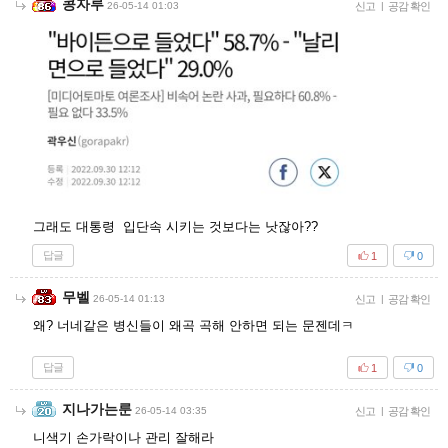
콩자루
26-05-14 01:03
신고
|
공감 확인
그래도 대통령 입단속 시키는 것보다는 낫잖아??
답글
1
0
무벨
26-05-14 01:13
신고
|
공감 확인
왜? 너네같은 병신들이 왜곡 곡해 안하면 되는 문젠데ㅋ
답글
1
0
지나가는룬
26-05-14 03:35
신고
|
공감 확인
니색기 손가락이나 관리 잘해라