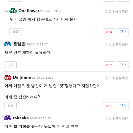
Oneflower
26-05-13 23:49
신고
|
공감 확인
뒤에 설명 까지 했는데도 저러니까 문제
답글
0
0
운빨만
26-05-13 23:27
신고
|
공감 확인
빠른 언론 개혁이 필요하다.
답글
2
0
Delphine
26-05-13 23:32
신고
|
공감 확인
어제 이걸로 왠 병신이 저 발언 "컷"당했다고 지랄하던데..
이제 좀 잠잠하려나?
답글
1
0
taksaka
26-05-13 23:35
신고
|
공감 확인
매수 할 기회를 줬는데 못알아 쳐 먹고 ㅋㅋ