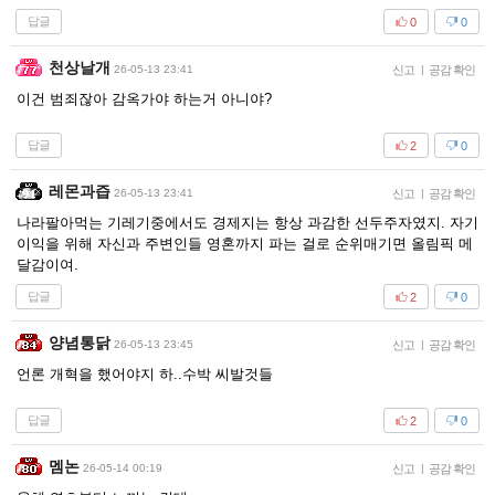
답글
0
0
천상날개
26-05-13 23:41
신고
|
공감 확인
이건 범죄잖아 감옥가야 하는거 아니야?
답글
2
0
레몬과즙
26-05-13 23:41
신고
|
공감 확인
나라팔아먹는 기레기중에서도 경제지는 항상 과감한 선두주자였지. 자기
이익을 위해 자신과 주변인들 영혼까지 파는 걸로 순위매기면 올림픽 메
달감이여.
답글
2
0
양념통닭
26-05-13 23:45
신고
|
공감 확인
언론 개혁을 했어야지 하..수박 씨발것들
답글
2
0
멤논
26-05-14 00:19
신고
|
공감 확인