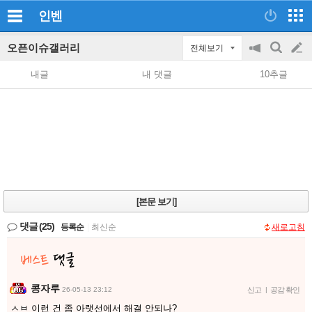
인벤
오픈이슈갤러리
전체보기
공
검
글
지
색
내글
내 댓글
10추글
on/off
쓰
기
[본문 보기]
댓글
(25)
등록순
|
최신순
새로고침
콩자루
26-05-13 23:12
신고
|
공감 확인
ㅅㅂ 이런 건 좀 아랫선에서 해결 안되나?