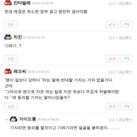
칸타빌레
26-05-14 02:09
신고
|
공감 확인
한경 매경은 최소한 정부 광고 완전히 끊어야함
답글
1
0
치킨
26-05-14 02:16
신고
|
공감 확인
기래기..?
답글
0
0
레오씨
26-05-14 03:33
신고
|
공감 확인
“펜이 칼보다 강하다.”라는 말에 반대할 기자는 거의 없을거다.
근데
“그러므로 펜으로 지은 죄는 칼로 지은 죄보다 무겁게 처벌해야한
다.” 에 동의할 기자는 얼마나있을지?
답글
1
0
거이드롱
26-05-14 04:50
신고
|
공감 확인
기자라면 동의를 할것이고 기레기라면 얼굴을 붉히겠지..........