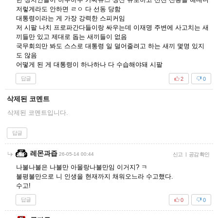
저렇게라도 안하면 ㄹㅇ 다 선동 당함
대통령이라는 게 가장 강력한 스피커임
저 시팔 나치 프로파간다들이랑 싸우는데 이재명 주변에 사고치는 새
끼들만 있고 제대로 돕는 새끼들이 없음
국무회의만 봐도 스스로 대통령 일 덜어줄려고 하는 새끼 몇명 있지
도 않음
어떻게 된 게 대통령이 하나하나 다 수습해야돼 시팔
답글
2
0
삭제된 코멘트
삭제된 코멘트입니다.
답글
레몬과즙
26-05-14 00:44
신고
|
공감 확인
나불나불은 나불만 아몰랑나불만임 이거지? ㅋ
불평불만으로 니 인생을 현재까지 채워오느라 수고했다.
수고!
답글
0
0