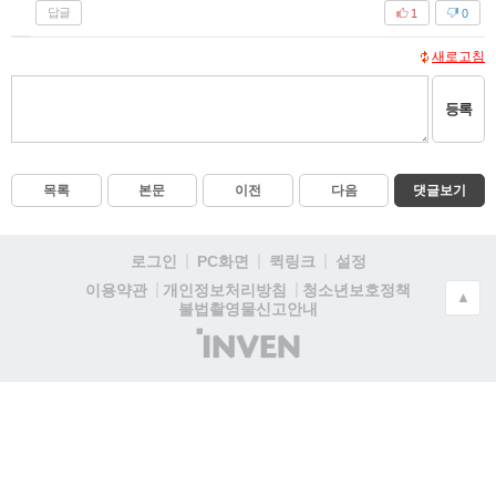
답글
1
0
새로고침
등록
목록
본문
이전
다음
댓글보기
로그인
PC화면
퀵링크
설정
청소년보호정책
이용약관
개인정보처리방침
▲
불법촬영물신고안내
(주)
인
벤