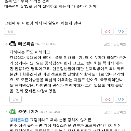
올해 연초부터 느끼는 건데..
대통령이 SNS로 정책 설명하고 하는거 다 좋다 이거야.
..
그런데 뭐 이런것 까지 다 일일히 하는게 맞냐.
답글
0
0
레몬과즙
26-05-14 00:42
신고
|
공감 확인
과하다는 쪽도 이해되고
효용성과 유용성이 크다는 쪽도 이해되는게, 매 이슈마다 확실한 근거
가 생기니까요. 일단 공식입장이란게 크고요. 받아치는 쪽에서 페북
만 인용하면 딸깍이고요. 언론장난질에 대한 선제적방어도 되니까요.
본인이 힘들겠지만 이걸 잼프만큼 잘해낼 역할자도 따로 없다생각해
요. 또 모든이슈들을 폭넓게 이해하는 자들도 없어요. 국무회의만봐
도 슈퍼맨같음. 다방면에 관심과 맥락이해가 그리 있을줄 미처 몰랐
음. 진짜 준비된 수장이었음.
답글
0
0
조졋네이거
26-05-14 04:31
신고
|
공감 확인
@레몬과즙
그렇게라도 해야 선동 당하지 않거든
민주 정권 들어서면 가장 저질스러운 언론과 프로파간다 나치 빙의
한 정치인들이 하루하루 가짜뉴스 생산 유포하고 선전 선동을 해대니