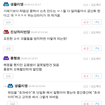
생줄리앵
26-05-13 23:17
신고
|
공감 확인
기레기보다 AI음성 묻혀서 쇼츠 만드는 ㅂㅅ들 다 달려들어서 공산화 한
다고 개 ㅈㄹㅈㄹ 하는꼬라지가 개 역겨움
답글
2
0
진상처리반장
26-05-13 23:19
신고
|
공감 확인
요란한 소수 괴물들을 방치하면 이렇게 되는듯!
답글
2
0
통행료
26-05-13 23:27
신고
|
공감 확인
해명을 했지만 김용범이 잘못말한건 맞음
충분히 오해할만하게 발언함
답글
1
1
생줄리앵
26-05-13 23:34
신고
|
공감 확인
워딩을 "초과세수"로 단일화 해서 말했어야 했는데 중간중간에 "초과
이익"하고 교차로 써서 그렇게 되버림.
답글
0
0