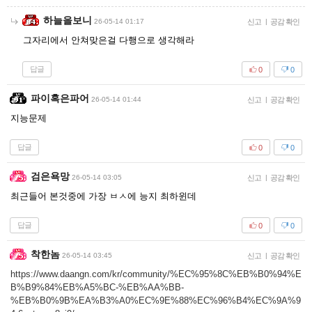
하늘을보니
26-05-14 01:17
신고
|
공감 확인
그자리에서 안쳐맞은걸 다행으로 생각해라
답글
0
0
파이혹은파어
26-05-14 01:44
신고
|
공감 확인
지능문제
답글
0
0
검은욕망
26-05-14 03:05
신고
|
공감 확인
최근들어 본것중에 가장 ㅂㅅ에 능지 최하윈데
답글
0
0
착한놈
26-05-14 03:45
신고
|
공감 확인
https://www.daangn.com/kr/community/%EC%95%8C%EB%B0%94%E
B%B9%84%EB%A5%BC-%EB%AA%BB-
%EB%B0%9B%EA%B3%A0%EC%9E%88%EC%96%B4%EC%9A%9