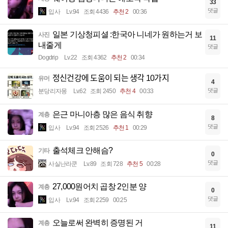
33
댓글
입사
Lv.94
조회 4436
추천 2
00:36
일본 기상청피셜 :한국아 니네가 원하는거 보
사진
11
내줄게
댓글
Dogdrip
Lv.22
조회 4362
추천 2
00:34
정신건강에 도움이 되는 생각 10가지
유머
4
댓글
분당리자몽
Lv.62
조회 2450
추천 4
00:33
은근 마니아층 많은 음식 취향
계층
8
댓글
입사
Lv.94
조회 2526
추천 1
00:29
출석체크 안해슴?
기타
0
댓글
사실난라쿤
Lv.89
조회 728
추천 5
00:28
27,000원어치 곱창 2인분 양
계층
0
댓글
입사
Lv.94
조회 2259
00:25
오늘로써 완벽히 증명된 거
계층
11