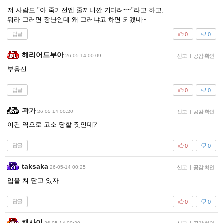
저 사람도 "아 죽기전엔 줄꺼니깐 기다려~~"라고 하고,
뭐라 그러면 장난인데 왜 그러냐고 하면 되겠네~
답글
0
0
해리어드부아
26-05-14 00:09
신고
|
공감 확인
부웅신
답글
0
0
곽가
26-05-14 00:20
신고
|
공감 확인
이건 역으로 고소 당할 짓인데?
답글
0
0
taksaka
26-05-14 00:25
신고
|
공감 확인
입을 쳐 닫고 있자
답글
0
0
캔사이
26-05-14 00:30
|