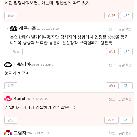
이건 입장바꿔보면,, 아는데 장난칠게 따로 있지
답글
16
0
레몬과즙
26-05-13 23:50
신고
|
공감 확인
본인한테야 별거아니겠지만 당사자의 상황이나 입장은 상상을 못하
나? 꼭 상상력 부족한 놈들이 현실감각 부족할때가 많은듯.
답글
1
0
나탈리아
26-05-13 23:48
신고
|
공감 확인
눈치가 삐꾸네
답글
1
0
Kanel
26-05-13 23:49
신고
|
공감 확인
? 알바가 아니라 암살하러 간거같은데;;
답글
19
0
그림자
26-05-13 23:51
신고
|
공감 확인