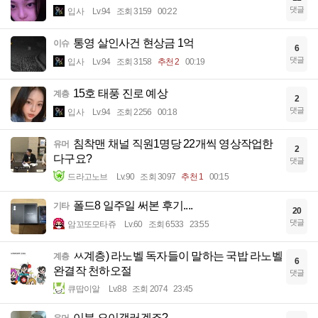
댓글
입사
Lv.94
조회 3159
00:22
통영 살인사건 현상금 1억
이슈
6
댓글
입사
Lv.94
조회 3158
추천 2
00:19
15호 태풍 진로 예상
계층
2
댓글
입사
Lv.94
조회 2256
00:18
침착맨 채널 직원1명당 22개씩 영상작업한
유머
2
다구요?
댓글
드라고노브
Lv.90
조회 3097
추천 1
00:15
폴드8 일주일 써본 후기....
기타
20
댓글
암꼬또모타쥬
Lv.60
조회 6533
23:55
ㅆ계층) 라노벨 독자들이 말하는 국밥 라노벨
계층
6
완결작 천하오절
댓글
큐땁이알
Lv.88
조회 2074
23:45
이분 오이갤러겠죠?