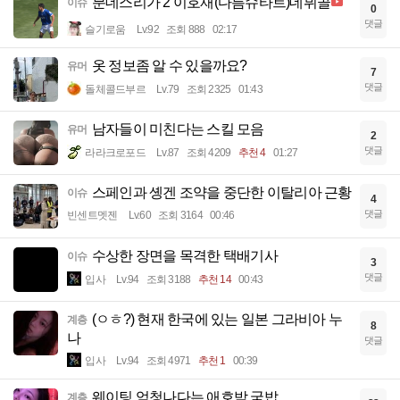
분데스리가 2 이호재(다름슈타트)데뷔골
이슈
0
댓글
슬기로움
Lv.92
조회 888
02:17
옷 정보좀 알 수 있을까요?
유머
7
댓글
돌체콜드부르
Lv.79
조회 2325
01:43
남자들이 미친다는 스킬 모음
유머
2
댓글
라라크로포드
Lv.87
조회 4209
추천 4
01:27
스페인과 솅겐 조약을 중단한 이탈리아 근황
이슈
4
댓글
빈센트멧젠
Lv.60
조회 3164
00:46
수상한 장면을 목격한 택배기사
이슈
3
댓글
입사
Lv.94
조회 3188
추천 14
00:43
(ㅇㅎ?) 현재 한국에 있는 일본 그라비아 누
계층
8
나
댓글
입사
Lv.94
조회 4971
추천 1
00:39
웨이팅 엄청나다는 애호박 국밥
계층