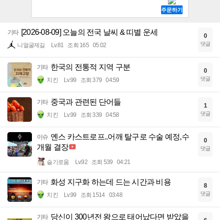
[2026-08-09] 오늘의 전국 날씨 & 띠별 운세
기타
0
댓글
니얼굴제길
Lv.81
조회 165
05:02
한국의 전통적 지역 구분
기타
0
댓글
치킨
Lv.99
조회 379
04:59
중국과 관련된 단어들
기타
1
댓글
치킨
Lv.99
조회 339
04:58
옌스 카스트로프..어깨 탈구로 수술 예정,수
이슈
0
개월 결장
댓글
슬기로움
Lv.92
조회 539
04:21
화성 지구화 하는데 드는 시간과 비용
기타
8
댓글
치킨
Lv.99
조회 1514
03:48
당신이 300년전 왕으로 태어났다면 받았을
기타