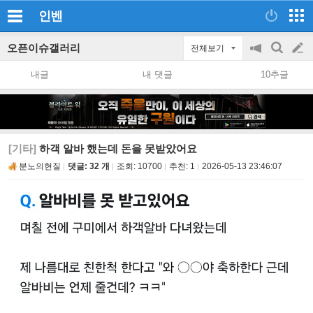
인벤
오픈이슈갤러리
전체보기
공
검
글
지
색
내글
내 댓글
10추글
on/off
쓰
기
[기타]
하객 알바 했는데 돈을 못받았어요
분노의현질
댓글: 32 개
조회:
10700
추천:
1
2026-05-13 23:46:07