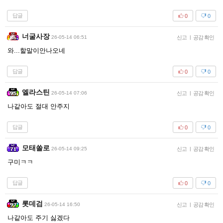
답글
0
0
너굴사장
26-05-14 06:51
신고
|
공감 확인
와...할말이안나오네
답글
0
0
엘라스틴
26-05-14 07:06
신고
|
공감 확인
나같아도 절대 안주지
답글
0
0
모태쏠로
26-05-14 09:25
신고
|
공감 확인
구미ㅋㅋ
답글
0
0
롯데검
26-05-14 16:50
신고
|
공감 확인
나같아도 주기 싫겠다