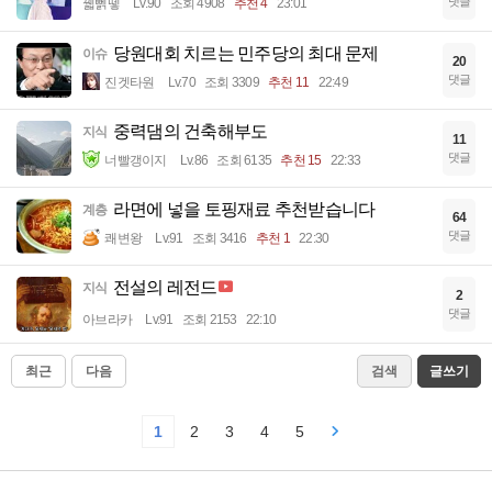
댓글
꿻뻵뗗
Lv.90
조회 4908
추천 4
23:01
당원대회 치르는 민주당의 최대 문제
이슈
20
댓글
진겟타원
Lv.70
조회 3309
추천 11
22:49
중력댐의 건축해부도
지식
11
댓글
너빨갱이지
Lv.86
조회 6135
추천 15
22:33
라면에 넣을 토핑재료 추천받습니다
계층
64
댓글
쾌변왕
Lv.91
조회 3416
추천 1
22:30
전설의 레전드
지식
2
댓글
아브라카
Lv.91
조회 2153
22:10
최근
다음
검색
글쓰기
1
2
3
4
5