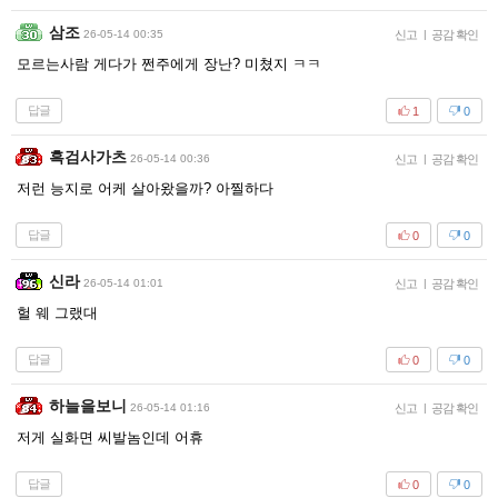
삼조
26-05-14 00:35
신고
|
공감 확인
모르는사람 게다가 쩐주에게 장난? 미쳤지 ㅋㅋ
답글
1
0
흑검사가츠
26-05-14 00:36
신고
|
공감 확인
저런 능지로 어케 살아왔을까? 아찔하다
답글
0
0
신라
26-05-14 01:01
신고
|
공감 확인
헐 웨 그랬대
답글
0
0
하늘을보니
26-05-14 01:16
신고
|
공감 확인
저게 실화면 씨발놈인데 어휴
답글
0
0