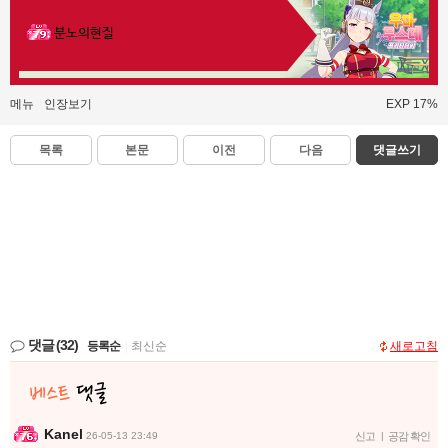
분노의현질
메뉴
인장보기
EXP 17%
목록
본문
이전
다음
댓글쓰기
댓글
(32)
등록순
|
최신순
새로고침
Kanel
26-05-13 23:49
신고
|
공감 확인