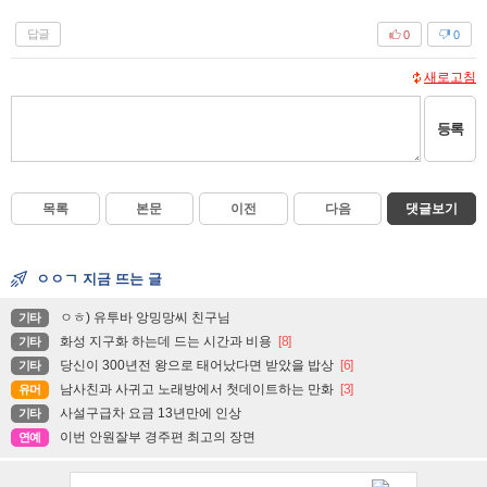
답글
0
0
새로고침
등록
목록
본문
이전
다음
댓글보기
ㅇㅇㄱ 지금 뜨는 글
ㅇㅎ) 유투바 앙밍망씨 친구님
기타
화성 지구화 하는데 드는 시간과 비용
[8]
기타
당신이 300년전 왕으로 태어났다면 받았을 밥상
[6]
기타
남사친과 사귀고 노래방에서 첫데이트하는 만화
[3]
유머
사설구급차 요금 13년만에 인상
기타
이번 안원잘부 경주편 최고의 장면
연예