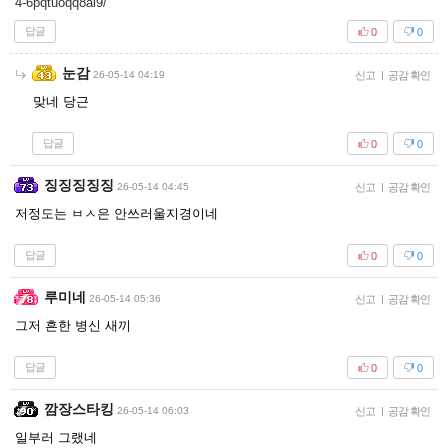
4-6pqtuoqq8ai9/
답글
0
0
눈감
26-05-14 04:19
신고
|
공감 확인
맞네 당근
답글
0
0
징징징징징
26-05-14 04:45
신고
|
공감 확인
저정도는 ㅂㅅ은 안쓰러울지경이네
답글
0
0
루미네
26-05-14 05:36
신고
|
공감 확인
그저 흔한 병신 새끼
답글
0
0
깜장스타킹
26-05-14 06:03
신고
|
공감 확인
일부러 그랬네