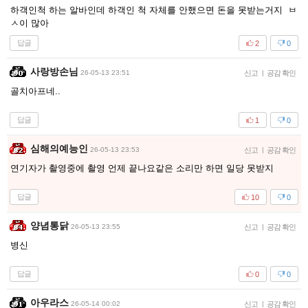
하객인척 하는 알바인데 하객인 척 자체를 안했으면 돈을 못받는거지 ㅂ
ㅅ이 많아
답글
2
0
사랑방손님
26-05-13 23:51
신고
|
공감 확인
골치아프네..
답글
1
0
심해의예능인
26-05-13 23:53
신고
|
공감 확인
연기자가 촬영중에 촬영 언제 끝나요같은 소리만 하면 일당 못받지
답글
10
0
양념통닭
26-05-13 23:55
신고
|
공감 확인
병신
답글
0
0
아우라스
26-05-14 00:02
신고
|
공감 확인