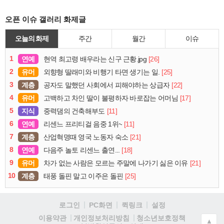
오픈 이슈 갤러리 화제글
오늘의 화제
주간
월간
이슈
1
연예
[26]
현역 최고령 배우라는 신구 근황.jpg
2
유머
[25]
외향형 딸래미와 비행기 타면 생기는 일.
3
계층
[22]
공자도 말했던 사회에서 피해야하는 상급자
4
유머
[17]
고백하고 차인 딸이 불평하자 바로잡는 어머님
5
지식
[11]
중력댐의 건축해부도
6
연예
[11]
리센느 프리티걸 음중 1위~
7
계층
[21]
산업혁명때 영국 노동자 숙소
8
연예
[18]
다음주 놀토 리센느 출연...
9
유머
[21]
차가 없는 사람은 모르는 주말에 나가기 싫은 이유
10
계층
[25]
태풍 돌핀 말고 이주은 돌핀
로그인
PC화면
퀵링크
설정
청소년보호정책
이용약관
개인정보처리방침
▲