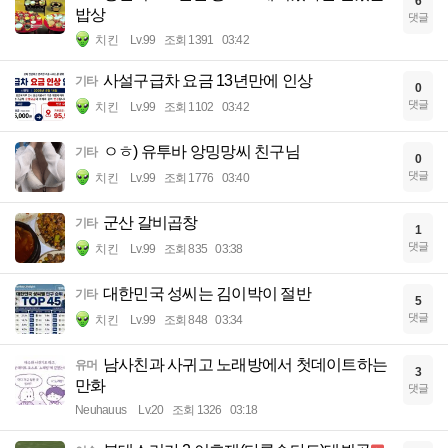
6
밥상
댓글
치킨
Lv.99
조회 1391
03:42
사설구급차 요금 13년만에 인상
기타
0
댓글
치킨
Lv.99
조회 1102
03:42
ㅇㅎ) 유투바 앙밍망씨 친구님
기타
0
댓글
치킨
Lv.99
조회 1776
03:40
군산 갈비곱창
기타
1
댓글
치킨
Lv.99
조회 835
03:38
대한민국 성씨는 김이박이 절반
기타
5
댓글
치킨
Lv.99
조회 848
03:34
남사친과 사귀고 노래방에서 첫데이트하는
유머
3
만화
댓글
Neuhauus
Lv.20
조회 1326
03:18