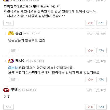
신고
공감 확인
주작같은데요? 제가 몇번 해봐서 아는데
저런식으로 개인적으로 접촉안되고 팀장 인솔하에 모여서 갑니다.
그래서 지시받고 나중에 팀장한테 돈받아요
답글
2
1
눈감
26-05-14 03:52
신고
|
공감 확인
당근같은거 했을수도 있죠
답글
0
0
캔사이
26-05-14 14:33
신고
|
공감 확인
@눈감
요즘 같으면 당근도 가능하긴하겠네요.
보통 구할때 10-20명씩 구해서 연락하는 업체가 따로 있었거든요
답글
0
0
무벨
26-05-14 00:33
신고
|
공감 확인
어우
답글
0
0