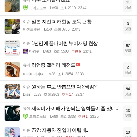
유머
11
댓글
드라고노브
Lv.90
조회 2110
23:44
일본 지진 피해현장 도독 근황
이슈
3
댓글
빈센트멧젠
Lv.60
조회 3786
23:43
1년만에 끝나버린 뉴이재명 현상
이슈
67
댓글
마검귀
Lv.83
조회 5508
추천 6
23:41
허언증 갤러리 레전드
유머
2
댓글
머머머머머며
Lv.38
조회 2054
23:38
원하는 후보 안뽑으면 다 2찍임?
이슈
94
댓글
Disifi
Lv.39
조회 2803
추천 17
23:37
제작비가 이해가 안되는 영화들이 좀 있네..
유머
13
댓글
드라고노브
Lv.90
조회 3338
추천 1
23:35
??? : 자동차 진입이 어렵네..
이슈
13