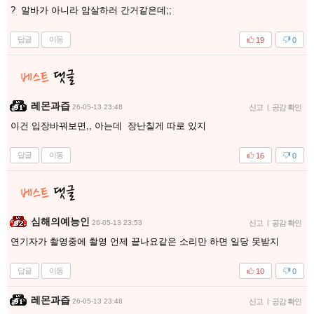
? 알바가 아니라 암살하러 간거같은데;;
답글
이동
19
0
레몬과즙
26-05-13 23:48
신고
|
공감 확인
이건 입장바꿔보면,, 아는데 장난칠게 따로 있지
답글
이동
16
0
심해의예능인
26-05-13 23:53
신고
|
공감 확인
연기자가 촬영중에 촬영 언제 끝나요같은 소리만 하면 일당 못받지
답글
이동
10
0
레몬과즙
26-05-13 23:48
신고
|
공감 확인