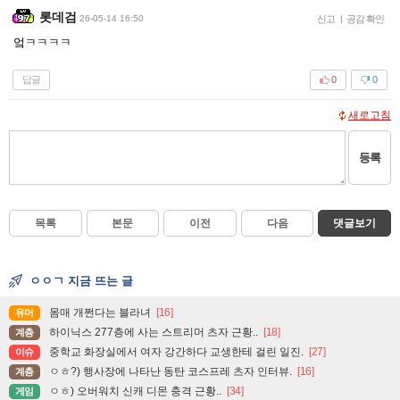
롯데검
26-05-14 16:50
신고
|
공감 확인
엌ㅋㅋㅋㅋ
답글
0
0
새로고침
등록
목록
본문
이전
다음
댓글보기
ㅇㅇㄱ 지금 뜨는 글
몸매 개쩐다는 블라녀
[16]
유머
하이닉스 277층에 사는 스트리머 츠자 근황..
[18]
계층
중학교 화장실에서 여자 강간하다 교생한테 걸린 일진.
[27]
이슈
ㅇㅎ?) 행사장에 나타난 동탄 코스프레 츠자 인터뷰.
[16]
계층
ㅇㅎ) 오버워치 신캐 디몬 충격 근황..
[34]
게임