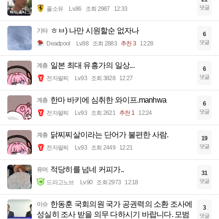
댓글
풀소유
Lv.86
조회 2987
12:33
ㅎㅂ) 나만 시원할순 없자나
기타
6
댓글
Deadpool
Lv.88
조회 2883
추천 3
12:28
일본 최대 유흥가의 일상...
계층
6
댓글
전자팔찌
Lv.93
조회 3828
12:27
한마 바키에 심취한 와이프.manhwa
계층
6
댓글
전자팔찌
Lv.93
조회 2621
추천 1
12:24
닭찌찌살이라는 단어가 불편한 사람.
계층
19
댓글
전자팔찌
Lv.93
조회 2449
12:21
적당히를 넘네 커피가..
유머
31
댓글
드라고노브
Lv.90
조회 2973
12:18
한동훈 국회의원 국가 공권력의 소환 조사에
이슈
3
성실히 조사 받을 의무 다하시기 바랍니다. 모범
댓글