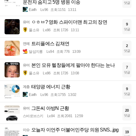
운전자 숨지고 5명 병원 이송
댓글
Earth
Lv.96
조회 1151
13:11
ㅇㅎㅂ? 영화 스파이더맨 최고의 장면
유머
9
댓글
풀소유
Lv.86
조회 1726
13:11
트리플에스 김채연
연예
2
댓글
달섭지롱
Lv.94
조회 776
13:09
본인 모유 헬창들에게 팔아야 한다는 눈나
유머
7
댓글
풀소유
Lv.86
조회 1726
13:08
태양광 에너지 근황
계층
9
댓글
Earth
Lv.96
조회 1755
13:02
그돈씨 아방N 근황
유머
20
댓글
스바로브스키
Lv.84
조회 2081
12:59
오늘자 이언주 더불어민주당 의원 SNS...jpg
이슈
19