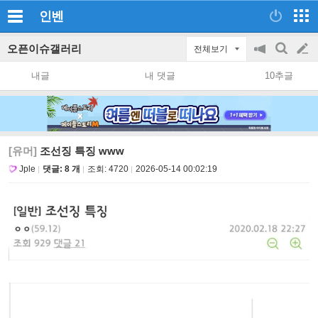
인벤
오픈이슈갤러리
전체보기
공
검
글
지
색
내글
내 댓글
10추글
on/off
쓰
기
[유머]
조선징 특징 www
Jple
댓글: 8 개
조회:
4720
2026-05-14 00:02:19