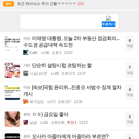
최근 하이닉스 주가 근황ㅋㅋㅋㅋㅋ
[10]
유머
이재명 대통령, 오늘 2차 부동산 점검회의...
이슈
0
수도권 공급대책 속도전
댓글
Earth
Lv.96
조회 3
13:33
단순히 설탕시럽 코팅하는 짤
기타
7
댓글
사실난라쿤
Lv.89
조회 573
13:27
[속보]국힘 윤리위...진종오 서범수 징계 절차
이슈
4
개시
댓글
왜구김당
Lv.73
조회 527
13:26
ㅇㅎ) 금요일 좋아
유머
2
댓글
닐냄
Lv.82
조회 636
추천 1
13:25
오사카 아줌마에게 아줌마라 부르면?
유머
5