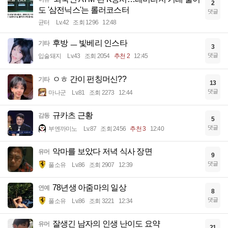
2
도 '삼전닉스'는 롤러코스터
댓글
균터
Lv.42
조회 1296
12:48
후방 ㅡ 빛베리 인스타
기타
3
댓글
입술돼지
Lv.43
조회 2054
추천 2
12:45
ㅇㅎ 간이 펀칭머신??
기타
13
댓글
마나군
Lv.81
조회 2273
12:44
규카츠 근황
감동
5
댓글
부엔까미노
Lv.87
조회 2456
추천 3
12:40
악마를 보았다 저녁 식사 장면
유머
9
댓글
풀소유
Lv.86
조회 2907
12:39
78년생 아줌마의 일상
연예
8
댓글
풀소유
Lv.86
조회 3221
12:34
잘생긴 남자의 인생 난이도 요약
유머
21