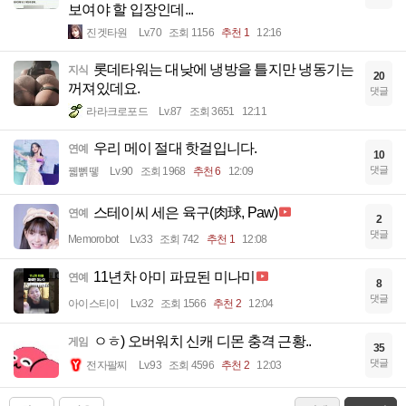
보여야 할 입장인데...
진겟타원
Lv.70
조회 1156
추천 1
12:16
롯데타워는 대낮에 냉방을 틀지만 냉동기는
지식
20
꺼져있데요.
댓글
라라크로포드
Lv.87
조회 3651
12:11
우리 메이 절대 핫걸입니다.
연예
10
댓글
꿻뻵뗗
Lv.90
조회 1968
추천 6
12:09
스테이씨 세은 육구(肉球, Paw)
연예
2
댓글
Memorobot
Lv.33
조회 742
추천 1
12:08
11년차 아미 파묘된 미나미
연예
8
댓글
아이스티이
Lv.32
조회 1566
추천 2
12:04
ㅇㅎ) 오버워치 신캐 디몬 충격 근황..
게임
35
댓글
전자팔찌
Lv.93
조회 4596
추천 2
12:03