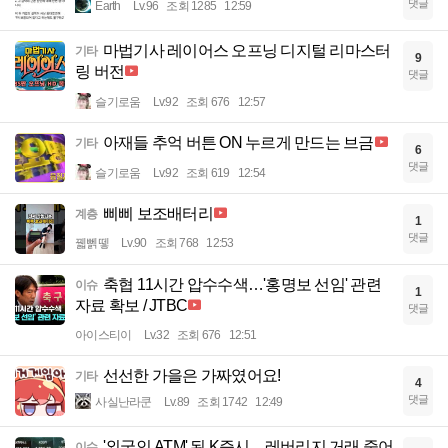
댓글
Earth
Lv.96
조회 1285
12:59
마법기사 레이어스 오프닝 디지털 리마스터
기타
9
링 버전
댓글
슬기로움
Lv.92
조회 676
12:57
아재들 추억 버튼 ON 누르게 만드는 브금
기타
6
댓글
슬기로움
Lv.92
조회 619
12:54
삐삐 보조배터리
계층
1
댓글
꿻뻵뗗
Lv.90
조회 768
12:53
축협 11시간 압수수색…'홍명보 선임' 관련
이슈
1
자료 확보 / JTBC
댓글
아이스티이
Lv.32
조회 676
12:51
선선한 가을은 가짜였어요!
기타
4
댓글
사실난라쿤
Lv.89
조회 1742
12:49
'외국인 ATM' 된 K증시…레버리지 거래 줄어
이슈