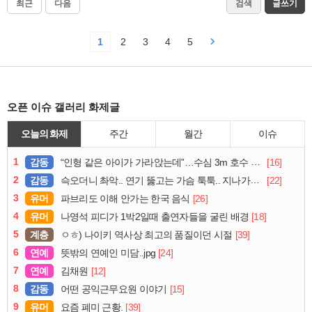
최근
다음
검색
글쓰기
1
2
3
4
5
오픈 이슈 갤러리 화제글
오늘의 화제
주간
월간
이슈
1
감동
[16]
“인형 같은 아이가 가라앉는데”…수심 3m 호수 뛰어든 60대 의인
2
감동
[22]
슥오더니 촤악.. 연기 뚫고는 가슴 툭툭.. 지나가던 아재의 정체
3
유머
[26]
파브리도 이해 안가는 한국 음식
4
유머
[18]
나영석 피디가 1박2일때 출연자들을 굴린 배경
5
계층
[39]
ㅇㅎ) 나이키 역사상 최고의 품질이던 시절
6
연예
[24]
뜻밖의 연예인 미담..jpg
7
연예
[12]
김채원
8
감동
[15]
어떤 공익근무요원 이야기
9
유머
[39]
요즘 폐미 근황.