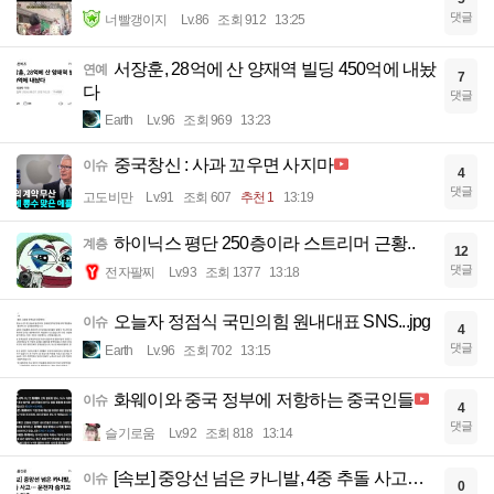
댓글
너빨갱이지
Lv.86
조회 912
13:25
서장훈, 28억에 산 양재역 빌딩 450억에 내놨
연예
7
다
댓글
Earth
Lv.96
조회 969
13:23
중국창신 : 사과 꼬우면 사지마
이슈
4
댓글
고도비만
Lv.91
조회 607
추천 1
13:19
하이닉스 평단 250층이라 스트리머 근황..
계층
12
댓글
전자팔찌
Lv.93
조회 1377
13:18
오늘자 정점식 국민의힘 원내대표 SNS...jpg
이슈
4
댓글
Earth
Lv.96
조회 702
13:15
화웨이와 중국 정부에 저항하는 중국인들
이슈
4
댓글
슬기로움
Lv.92
조회 818
13:14
[속보] 중앙선 넘은 카니발, 4중 추돌 사고…
이슈
0