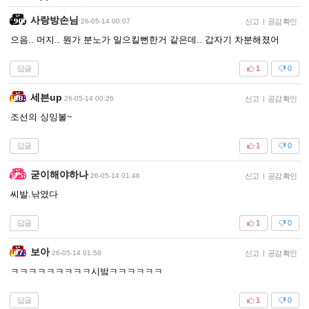
사랑방손님
26-05-14 00:07
신고
|
공감 확인
으음.. 머지.. 뭔가 분노가 일으킬뻔한거 같은데.. 갑자기 차분해졌어
답글
1
0
세븐up
26-05-14 00:26
신고
|
공감 확인
조선의 싱잉볼~
답글
1
0
굳이해야하나
26-05-14 01:46
신고
|
공감 확인
씨발.낚였다
답글
1
0
보아
26-05-14 01:58
신고
|
공감 확인
ㅋㅋㅋㅋㅋㅋㅋㅋㅋ시밬ㅋㅋㅋㅋㅋㅋ
답글
1
0