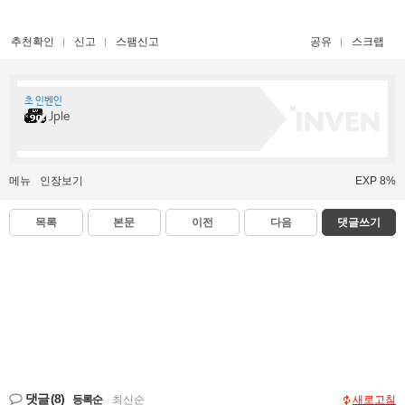
추천확인
신고
스팸신고
공유
스크랩
초 인벤인
Jple
메뉴
인장보기
EXP 8%
목록
본문
이전
다음
댓글쓰기
댓글
(8)
등록순
|
최신순
새로고침