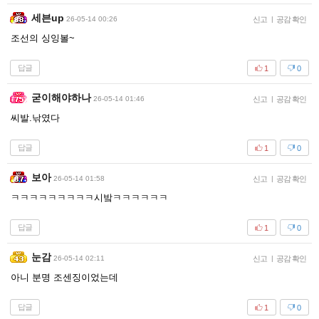
세븐up
26-05-14 00:26
신고
|
공감 확인
조선의 싱잉볼~
답글
1
0
굳이해야하나
26-05-14 01:46
신고
|
공감 확인
씨발.낚였다
답글
1
0
보아
26-05-14 01:58
신고
|
공감 확인
ㅋㅋㅋㅋㅋㅋㅋㅋㅋ시밬ㅋㅋㅋㅋㅋㅋ
답글
1
0
눈감
26-05-14 02:11
신고
|
공감 확인
아니 분명 조센징이었는데
답글
1
0