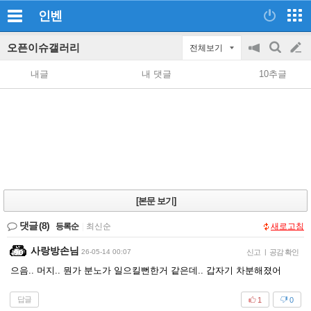
인벤
오픈이슈갤러리
전체보기
공
검
글
지
색
내글
내 댓글
10추글
on/off
쓰
기
[본문 보기]
댓글
(8)
등록순
|
최신순
새로고침
사랑방손님
26-05-14 00:07
신고
|
공감 확인
으음.. 머지.. 뭔가 분노가 일으킬뻔한거 같은데.. 갑자기 차분해졌어
답글
1
0