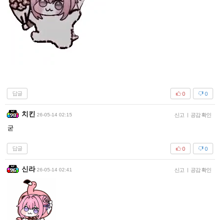
답글
0
0
치킨
26-05-14 02:15
신고
|
공감 확인
굳
답글
0
0
신라
26-05-14 02:41
신고
|
공감 확인