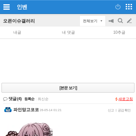
인벤
오픈이슈갤러리
전체보기
공
검
글
지
색
내글
내 댓글
10추글
on/off
쓰
기
[본문 보기]
댓글
(4)
등록순
|
최신순
새로고침
파인망고코코
26-05-14 01:21
신고
|
공감 확인