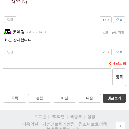
답글
0
0
롯데검
26-05-14 16:51
신고
|
공감 확인
화긴 감사합니다
답글
0
0
새로고침
등록
목록
본문
이전
다음
댓글보기
로그인
PC화면
퀵링크
설정
청소년보호정책
이용약관
개인정보처리방침
▲