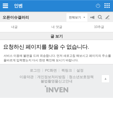
인벤
오픈이슈갤러리
전체보기
공
검
글
지
색
내글
내 댓글
10추글
on/off
쓰
글 보기
기
요청하신 페이지를 찾을 수 없습니다.
서비스 이용에 불편을 드려 죄송합니다. 먼저 새로고침 해보시고 페이지의 주소를
올바르게 입력했는지 다시 한번 확인해 보시기 바랍니다.
로그인
PC화면
퀵링크
설정
청소년보호정책
이용약관
개인정보처리방침
▲
불법촬영물신고안내
(주)
인
벤