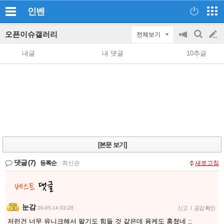
인벤
오픈이슈갤러리
전체보기
공
검
글
지
색
내글
내 댓글
10추글
on/off
쓰
기
[본문 보기]
댓글
(7)
등록순
|
최신순
새로고침
눈감
26-05-14 03:28
신고
|
공감 확인
저런건 너무 유니크해서 팔기도 힘들 것 같은데 용케도 훔쳤네 ;;