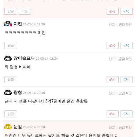
답글
이동
3
0
치킨
26-05-14 02:29
신고
|
공감 확인
ㅋㅋㅋㅋㅋㅋㅋㅋ 미친
답글
0
0
많이슬프다
26-05-14 02:34
신고
|
공감 확인
와 엄청 비싸네
답글
0
0
창창
26-05-14 02:38
신고
|
공감 확인
근데 저 샘플 다팔아서 3억7천이면 순간 혹할듯
답글
0
0
눈감
26-05-14 03:28
신고
|
공감 확인
저런건 너무 유니크해서 팔기도 힘들 것 같은데 용케도 훔쳤네 ;;