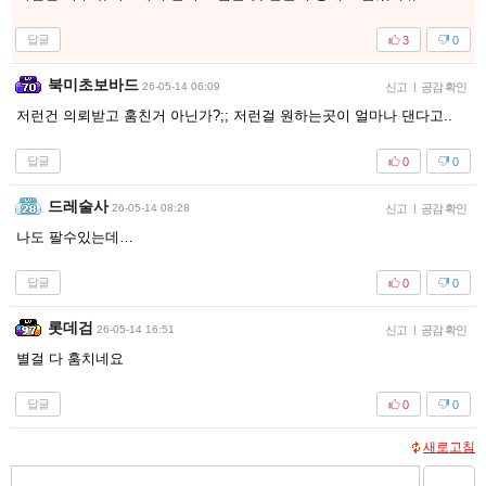
답글
3
0
북미초보바드
26-05-14 06:09
신고
|
공감 확인
저런건 의뢰받고 훔친거 아닌가?;; 저런걸 원하는곳이 얼마나 댄다고..
답글
0
0
드레술사
26-05-14 08:28
신고
|
공감 확인
나도 팔수있는데…
답글
0
0
롯데검
26-05-14 16:51
신고
|
공감 확인
별걸 다 훔치네요
답글
0
0
새로고침