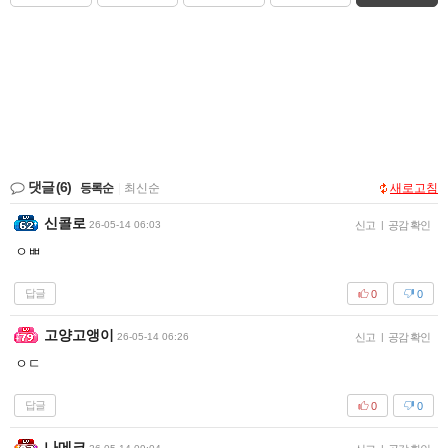
댓글
(6)
등록순
|
최신순
새로고침
신콜로
26-05-14 06:03
신고
|
공감 확인
ㅇㅃ
답글
0
0
고양고앵이
26-05-14 06:26
신고
|
공감 확인
ㅇㄷ
답글
0
0
나메크