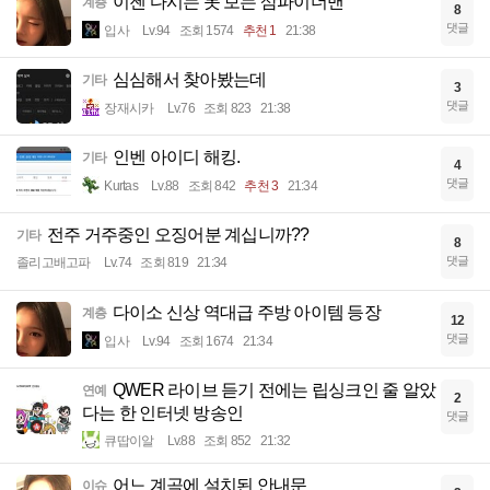
이젠 다시는 못 보는 삼파이더맨
계층
8
댓글
입사
Lv.94
조회 1574
추천 1
21:38
심심해서 찾아봤는데
기타
3
댓글
장재시카
Lv.76
조회 823
21:38
인벤 아이디 해킹.
기타
4
댓글
Kurtas
Lv.88
조회 842
추천 3
21:34
전주 거주중인 오징어분 계십니까??
기타
8
댓글
졸리고배고파
Lv.74
조회 819
21:34
다이소 신상 역대급 주방 아이템 등장
계층
12
댓글
입사
Lv.94
조회 1674
21:34
QWER 라이브 듣기 전에는 립싱크인 줄 알았
연예
2
다는 한 인터넷 방송인
댓글
큐땁이알
Lv.88
조회 852
21:32
어느 계곡에 설치된 안내문
이슈