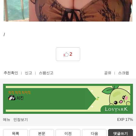
/
2
추천확인
신고
스팸신고
공유
스크랩
치직 치직 치지직
치킨
메뉴
인장보기
EXP 17%
목록
본문
이전
다음
댓글쓰기