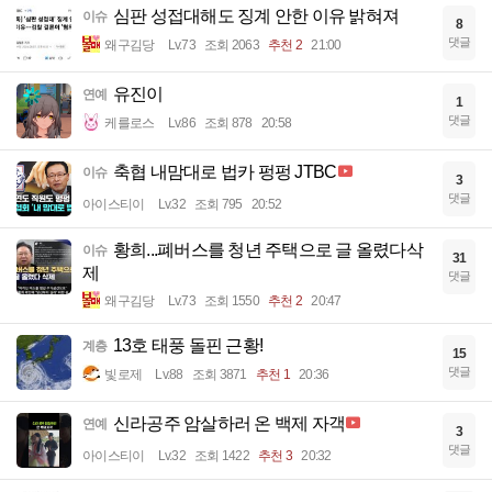
심판 성접대해도 징계 안한 이유 밝혀져
이슈
8
댓글
왜구김당
Lv.73
조회 2063
추천 2
21:00
유진이
연예
1
댓글
케를로스
Lv.86
조회 878
20:58
축협 내맘대로 법카 펑펑 JTBC
이슈
3
댓글
아이스티이
Lv.32
조회 795
20:52
황희...폐버스를 청년 주택으로 글 올렸다삭
이슈
31
제
댓글
왜구김당
Lv.73
조회 1550
추천 2
20:47
13호 태풍 돌핀 근황!
계층
15
댓글
빛로제
Lv.88
조회 3871
추천 1
20:36
신라공주 암살하러 온 백제 자객
연예
3
댓글
아이스티이
Lv.32
조회 1422
추천 3
20:32