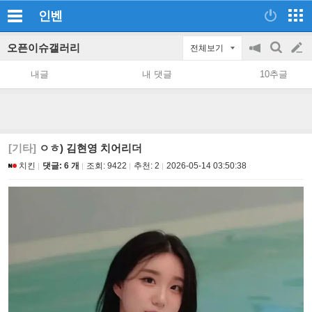
인벤
오픈이슈갤러리
전체보기
공
검
글
지
색
내글
내 댓글
10추글
on/off
쓰
기
[기타]
ㅇㅎ) 김현영 치어리더
치킨
댓글: 6 개
조회:
9422
추천:
2
2026-05-14 03:50:38