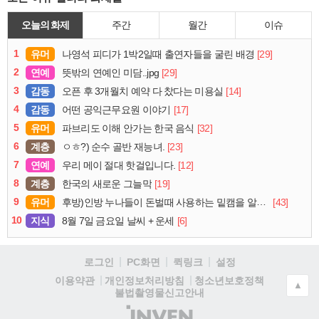
오늘의 화제
주간
월간
이슈
1
유머
[29]
나영석 피디가 1박2일때 출연자들을 굴린 배경
2
연예
[29]
뜻밖의 연예인 미담..jpg
3
감동
[14]
오픈 후 3개월치 예약 다 찼다는 미용실
4
감동
[17]
어떤 공익근무요원 이야기
5
유머
[32]
파브리도 이해 안가는 한국 음식
6
계층
[23]
ㅇㅎ?) 순수 골반 재능녀.
7
연예
[12]
우리 메이 절대 핫걸입니다.
8
계층
[19]
한국의 새로운 그늘막
9
유머
[43]
후방)인방 누나들이 돈벌때 사용하는 밑캠을 알아보자
10
지식
[6]
8월 7일 금요일 날씨 + 운세
로그인
PC화면
퀵링크
설정
청소년보호정책
이용약관
개인정보처리방침
▲
불법촬영물신고안내
(주)