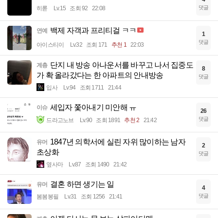
댓글
히롣
Lv.15
조회 92
22:08
백제 자객과 프리티걸 ㅋㅋ
연예
1
댓글
아이스티이
Lv.32
조회 171
추천 1
22:03
단지 내 방송 아나운서를 바꾸고 나서 집중도
계층
8
가 확 올라갔다는 한 아파트의 안내방송
댓글
입사
Lv.94
조회 1711
21:44
세입자 쫓아내기 미안해 ㅠ
이슈
26
댓글
드라고노브
Lv.90
조회 1891
추천 2
21:42
1847년 의학서에 실린 자위 많이하는 남자
유머
2
초상화
댓글
옆사마
Lv.87
조회 1490
21:42
결혼 하면 생기는 일
유머
4
댓글
봄봄봉필
Lv.31
조회 1256
21:41