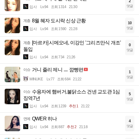
2
댓글
입사
Lv.94
조회 1314
21:30
8월 혜자 도시락 신상 근황
계층
10
댓글
입사
Lv.94
조회 1590
21:28
[마르카] 시메오네, 이강인 '그리즈만식 개조'
계층
0
돌입
댓글
입사
Lv.94
조회 734
21:26
거니 쥴리 제니 ㅡ 깜빵편
이슈
1
댓글
MINUKE
Lv.77
조회 684
21:22
수용자에 햄버거,불닭소스 건넨 교도관 1심
이슈
5
징역7년
댓글
입사
Lv.94
조회 1239
추천 1
21:22
QWER 히나
연예
4
댓글
입사
Lv.94
조회 887
추천 2
21:18