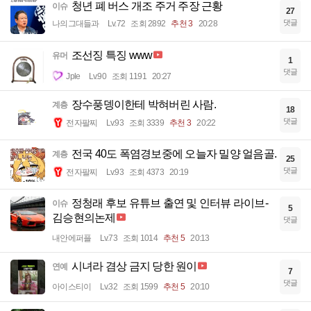
청년 폐 버스 개조 주거 주장 근황
이슈
27
댓글
나의그대들과
Lv.72
조회 2892
추천 3
20:28
조선징 특징 www
유머
1
댓글
Jple
Lv.90
조회 1191
20:27
장수풍뎅이한테 박혀버린 사람.
계층
18
댓글
전자팔찌
Lv.93
조회 3339
추천 3
20:22
전국 40도 폭염경보중에 오늘자 밀양 얼음골.
계층
25
댓글
전자팔찌
Lv.93
조회 4373
20:19
정청래 후보 유튜브 출연 및 인터뷰 라이브-
이슈
5
김승현의논제
댓글
내안에퍼플
Lv.73
조회 1014
추천 5
20:13
시녀라 겸상 금지 당한 원이
연예
7
댓글
아이스티이
Lv.32
조회 1599
추천 5
20:10