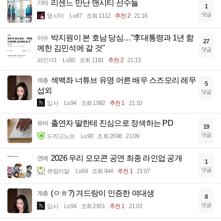
리센느 만난 맨시티 선수들
기타
1
댓글
옆사마
Lv.87
조회 1112
추천 2
21:16
박지원이 본 호남 당심…"李대통령과 1년 함
이슈
27
께한 김민석에 갈 것"
댓글
파인더1
Lv.80
조회 1191
추천 2
21:13
섹백좌 너튜브 유명 어른 배우 스즈모리 레무
계층
5
섭외
댓글
입사
Lv.94
조회 1992
추천 1
21:10
출연자 딸한테 진심으로 정색하는 PD
유머
19
댓글
드라고노브
Lv.90
조회 2698
21:09
2026 우리 모모콘 공연 최종 라인업 공개
연예
1
댓글
큐땁이알
Lv.88
조회 944
추천 1
21:07
(ㅇㅎ?) 겨드랑이 인증한 여대생
계층
8
댓글
입사
Lv.94
조회 2951
추천 1
21:03