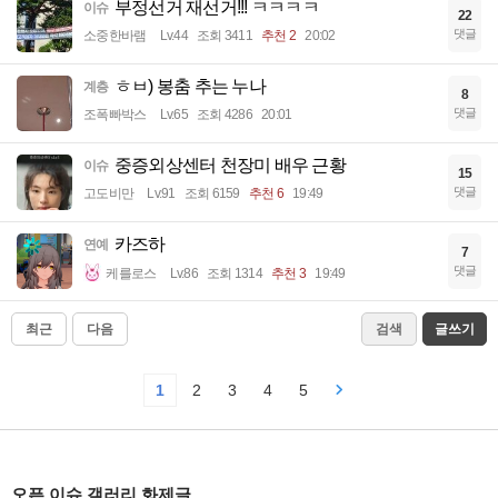
부정선거 재선거!!! ㅋㅋㅋㅋ
이슈
22
댓글
소중한바램
Lv.44
조회 3411
추천 2
20:02
ㅎㅂ) 봉춤 추는 누나
계층
8
댓글
조폭빠박스
Lv.65
조회 4286
20:01
중증외상센터 천장미 배우 근황
이슈
15
댓글
고도비만
Lv.91
조회 6159
추천 6
19:49
카즈하
연예
7
댓글
케를로스
Lv.86
조회 1314
추천 3
19:49
최근
다음
검색
글쓰기
1
2
3
4
5
오픈 이슈 갤러리 화제글