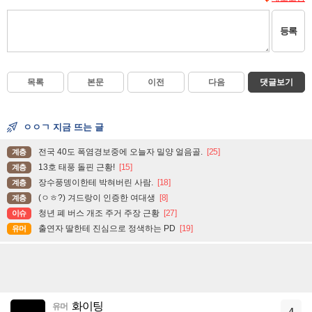
등록
목록
본문
이전
다음
댓글보기
ㅇㅇㄱ 지금 뜨는 글
전국 40도 폭염경보중에 오늘자 밀양 얼음골.
[25]
계층
13호 태풍 돌핀 근황!
[15]
계층
장수풍뎅이한테 박혀버린 사람.
[18]
계층
(ㅇㅎ?) 겨드랑이 인증한 여대생
[8]
계층
청년 폐 버스 개조 주거 주장 근황
[27]
이슈
출연자 딸한테 진심으로 정색하는 PD
[19]
유머
화이팅
유머
4