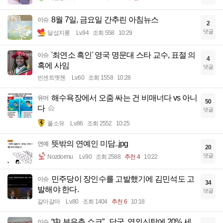
8월 7일, 금요일 간추린 아침뉴스
이슈
2
댓글
달섭지롱
Lv.94
조회 558
10:29
'최연소 흑인' 영국 명문대 스타 교수, 표절 의
이슈
4
혹에 사임
댓글
빈센트멧젠
Lv.60
조회 1558
10:28
해수욕장에서 오줌 싸는 건 비매너다 vs 아니
유머
50
다
댓글
풀소유
Lv.86
조회 2552
10:25
뜻밖의 연예인 미담..jpg
연예
20
댓글
Nozdormu
Lv.90
조회 2588
추천 4
10:22
민주당이 장인수를 고발했기에 김민석도 고
이슈
34
발해야 한다.
댓글
갈마갈마
Lv.80
조회 1404
추천 6
10:18
“中 부유층 쇼크”...당국, 역외신탁에 20% 세
이슈