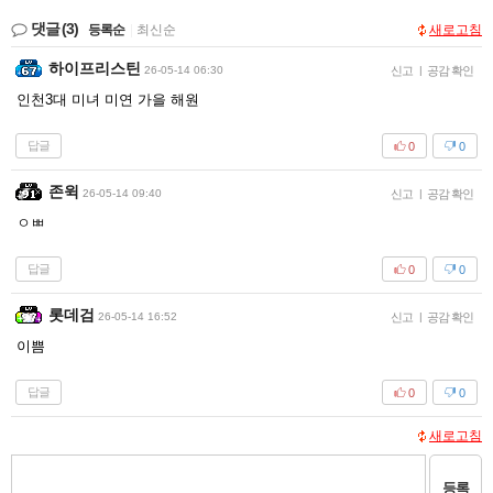
댓글
(3)
등록순
|
최신순
새로고침
하이프리스틴
26-05-14 06:30
신고
|
공감 확인
인천3대 미녀 미연 가을 해원
답글
0
0
존윅
26-05-14 09:40
신고
|
공감 확인
ㅇㅃ
답글
0
0
롯데검
26-05-14 16:52
신고
|
공감 확인
이쁨
답글
0
0
새로고침
등록