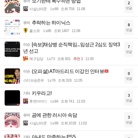
모기한테 복수하는 방법
유머
2
댓글
사실난라쿤
Lv.89
조회 758
11:08
추락하는 하이닉스
유머
8
댓글
풀소유
Lv.86
조회 1407
11:08
[속보]채상병 순직책임...임성근 2심도 징역3
이슈
7
년 선고
댓글
왜구김당
Lv.73
조회 601
추천 1
11:05
(오피셜) AT마드리드 이강인 인터뷰
이슈
0
댓글
스티브승준유
Lv.76
조회 328
11:05
키우라고!
기타
3
댓글
휴면아이디
Lv.84
조회 741
11:03
곰에 관한 러시아 속담
유머
3
댓글
사실난라쿤
Lv.89
조회 1028
11:02
아내도 만족하는 PS5
기타