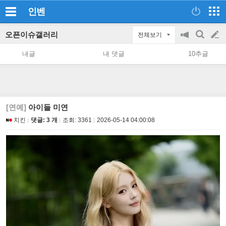
인벤
오픈이슈갤러리
전체보기
공
검
글
지
색
내글
내 댓글
10추글
on/off
쓰
기
[연예]
아이들 미연
치킨
댓글: 3 개
조회:
3361
2026-05-14 04:00:08