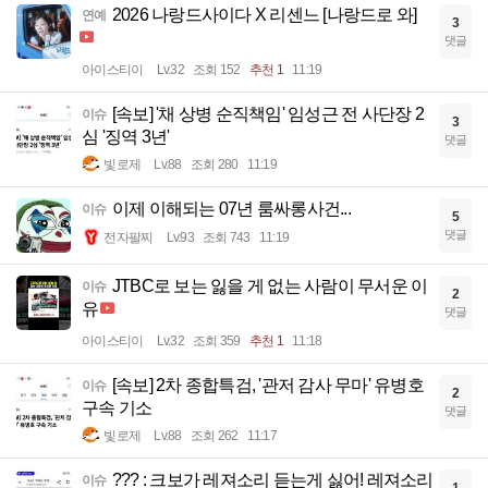
2026 나랑드사이다 X 리센느 [나랑드로 와]
연예
3
댓글
아이스티이
Lv.32
조회 152
추천 1
11:19
[속보] '채 상병 순직책임' 임성근 전 사단장 2
이슈
3
심 '징역 3년'
댓글
빛로제
Lv.88
조회 280
11:19
이제 이해되는 07년 룸싸롱사건...
이슈
5
댓글
전자팔찌
Lv.93
조회 743
11:19
JTBC로 보는 잃을 게 없는 사람이 무서운 이
이슈
2
유
댓글
아이스티이
Lv.32
조회 359
추천 1
11:18
[속보] 2차 종합특검, '관저 감사 무마' 유병호
이슈
2
구속 기소
댓글
빛로제
Lv.88
조회 262
11:17
??? : 크보가 레져소리 듣는게 싫어! 레져소리
이슈