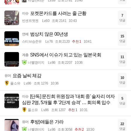
사실난라쿤
Lv.89
조회 1781
10:46
포켓몬카드를 사려는 줄 근황
이슈
7
댓글
빈센트멧젠
Lv.60
조회 2141
10:43
범상치 않은 00년생
연예
15
댓글
스티브승준유
Lv.76
조회 2120
추천 1
10:41
SNS에서 이슈가 되고 있는 일본국회
계층
11
댓글
너빨갱이지
Lv.86
조회 2207
10:36
요즘 날씨 체감
유머
10
댓글
풀소유
Lv.86
조회 1276
10:36
[단독] 문진희 위원장과 '대회 중' 술자리 여자
이슈
5
심판 2명, 5개월 후 '2단계 승격' … 회의록 입수
댓글
풀소유
Lv.86
조회 1207
추천 1
10:31
후방)애들은 가라
유머
22
댓글
너빨갱이지
Lv.86
조회 3058
추천 2
10:30