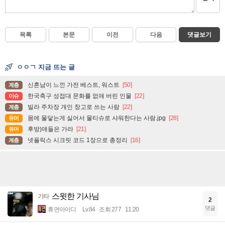
목록
본문
이전
다음
댓글보기
ㅇㅇㄱ 지금 뜨는 글
신혼남이 느낀 가전 베스트, 워스트
[50]
계층
한국축구 성접대 문화를 없애 버린 인물
[22]
이슈
빌라 주차장 개인 창고로 쓰는 사람
[22]
계층
몸에 물닿는게 싫어서 물티슈로 샤워한다는 사람.jpg
[28]
유머
후방)애들은 가라
[21]
유머
넷플릭스 시크릿 코드 1장으로 총정리
[16]
계층
스윗한 기사님
기타
2
댓글
휴면아이디
Lv.84
조회 277
11:20