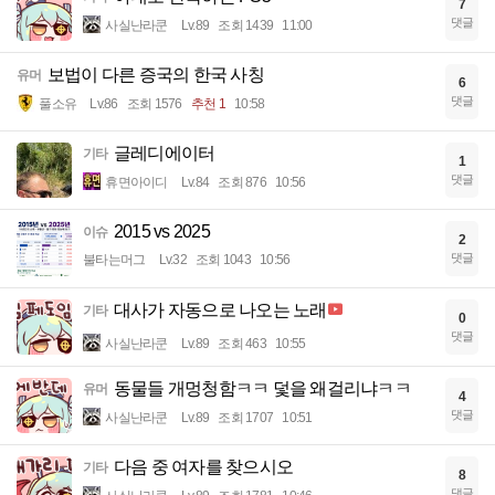
7
댓글
사실난라쿤
Lv.89
조회 1439
11:00
보법이 다른 증국의 한국 사칭
유머
6
댓글
풀소유
Lv.86
조회 1576
추천 1
10:58
글레디에이터
기타
1
댓글
휴면아이디
Lv.84
조회 876
10:56
2015 vs 2025
이슈
2
댓글
불타는머그
Lv.32
조회 1043
10:56
대사가 자동으로 나오는 노래
기타
0
댓글
사실난라쿤
Lv.89
조회 463
10:55
동물들 개멍청함ㅋㅋ 덫을 왜걸리냐ㅋㅋ
유머
4
댓글
사실난라쿤
Lv.89
조회 1707
10:51
다음 중 여자를 찾으시오
기타
8
댓글