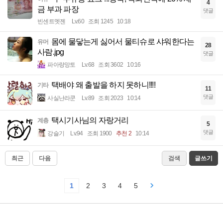
4
금 부과 파장
댓글
빈센트멧젠
Lv.60
조회 1245
10:18
몸에 물닿는게 싫어서 물티슈로 샤워한다는
유머
28
사람.jpg
댓글
파아랑망토
Lv.68
조회 3602
10:16
택배야 왜 출발을 하지 못하니!!!!
기타
11
댓글
사실난라쿤
Lv.89
조회 2023
10:14
택시기사님의 자랑거리
계층
5
댓글
강슬기
Lv.94
조회 1900
추천 2
10:14
최근
다음
검색
글쓰기
1
2
3
4
5