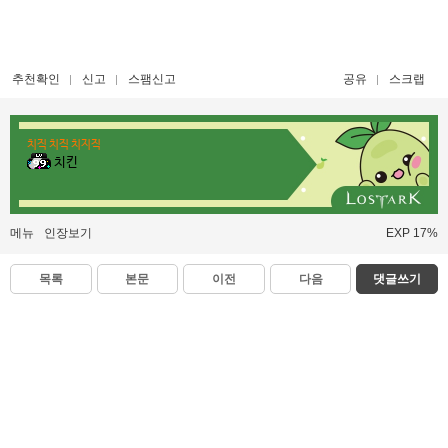
추천확인
신고
스팸신고
공유
스크랩
치직 치직 치지직
치킨
메뉴
인장보기
EXP 17%
목록
본문
이전
다음
댓글쓰기