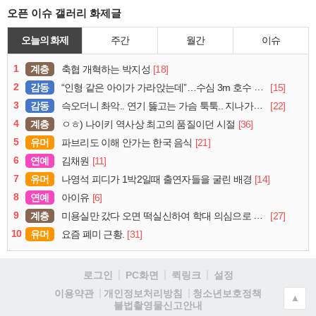
오픈 이슈 갤러리 화제글
오늘의 화제
주간
월간
이슈
1
계층
[18]
축협 개혁하는 박지성
2
감동
[15]
“인형 같은 아이가 가라앉는데”…수심 3m 호수 뛰어든 60대 의인
3
감동
[22]
슥오더니 촤악.. 연기 뚫고는 가슴 툭툭.. 지나가던 아재의 정체
4
계층
[36]
ㅇㅎ) 나이키 역사상 최고의 품질이던 시절
5
유머
[21]
파브리도 이해 안가는 한국 음식
6
연예
[11]
김채원
7
유머
[14]
나영석 피디가 1박2일때 출연자들을 굴린 배경
8
연예
[6]
아이유
9
계층
[27]
미용실만 갔다 오면 떡실신하여 학대 의심으로 cctv 돌려보니
10
유머
[31]
요즘 폐미 근황.
로그인
PC화면
퀵링크
설정
청소년보호정책
이용약관
개인정보처리방침
▲
불법촬영물신고안내