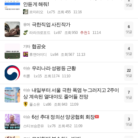
1
안듣게 해줘!
댓글
르마리오
Lv.75
조회 455
11:16
극한직업 사진작가
유머
6
댓글
라라크로포드
Lv.87
조회 950
추천 1
11:14
협공슛
기타
4
댓글
휴면아이디
Lv.84
조회 567
11:13
우리나라 성평등 근황
이슈
22
댓글
히롣
Lv.15
조회 1174
11:10
내일부터 서울 극한 폭염 누그러지고 2주이
이슈
7
상 계속된 열대야도 줄어들 전망
댓글
풀소유
Lv.86
조회 843
11:09
6선 추대 정의선 양궁협회 회장
이슈
3
댓글
스티브승준유
Lv.76
조회 452
11:09