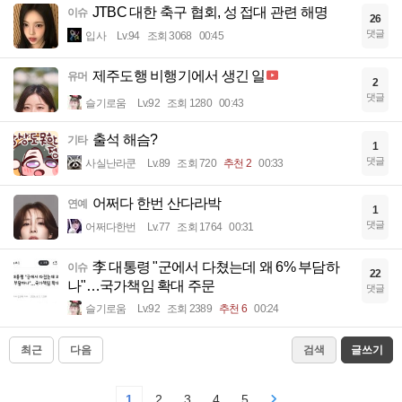
JTBC 대한 축구 협회, 성 접대 관련 해명
이슈
26
댓글
입사
Lv.94
조회 3068
00:45
제주도행 비행기에서 생긴 일
유머
2
댓글
슬기로움
Lv.92
조회 1280
00:43
출석 해슴?
기타
1
댓글
사실난라쿤
Lv.89
조회 720
추천 2
00:33
어쩌다 한번 산다라박
연예
1
댓글
어쩌다한번
Lv.77
조회 1764
00:31
李 대통령 "군에서 다쳤는데 왜 6% 부담하
이슈
22
나"…국가책임 확대 주문
댓글
슬기로움
Lv.92
조회 2389
추천 6
00:24
최근
다음
검색
글쓰기
1
2
3
4
5