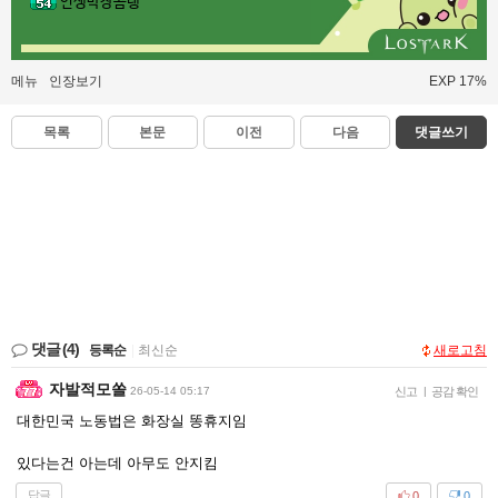
인생막장곰탱
메뉴
인장보기
EXP 17%
목록
본문
이전
다음
댓글쓰기
댓글
(4)
등록순
|
최신순
새로고침
자발적모쏠
26-05-14 05:17
신고
|
공감 확인
대한민국 노동법은 화장실 똥휴지임
있다는건 아는데 아무도 안지킴
답글
0
0