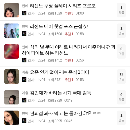
리센느 쿠팡 플레이 시리즈 프로모
연예
1
댓글
입사
Lv.94
조회 1529
추천 3
01:00
리센느 메이 핫걸 포즈 근접 샷
연예
1
댓글
입사
Lv.94
조회 1506
추천 1
00:58
섬의 날 무대 아래로 내려가서 아주머니 팬과
연예
0
하이파이브 하는 리센느
댓글
입사
Lv.94
조회 1452
추천 1
00:56
요즘 인기 떨어지는 음식 1티어
계층
13
댓글
입사
Lv.94
조회 3731
추천 1
00:53
김민재가 바라는 차기 국대 감독
계층
9
댓글
입사
Lv.94
조회 2729
00:49
편의점 과자 먹고 눈 돌아간 JYP ㅋㅋ
연예
1
댓글
입사
Lv.94
조회 3095
00:46