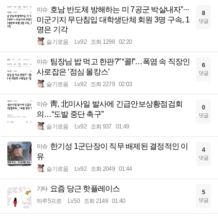
호남 반도체 방해하는 미 7공군 박살내자”···
이슈
8
미군기지 무단침입 대학생단체 회원 3명 구속, 1
댓글
명은 기각
슬기로움
Lv.92
조회 1298
02:20
팀장님 밥 먹고 한판?” “콜!”…폭염 속 직장인
이슈
6
사로잡은 ‘점심 몰캉스’
댓글
슬기로움
Lv.92
조회 2279
02:03
靑, 北미사일 발사에 긴급안보상황점검회
이슈
0
의…“도발 중단 촉구”
댓글
슬기로움
Lv.92
조회 937
01:49
한기성 1군단장이 직무 배제된 결정적인 이
이슈
4
유
댓글
슬기로움
Lv.92
조회 2049
01:44
요즘 당근 핫플레이스
기타
5
댓글
하루5프로
Lv.50
조회 2148
01:40