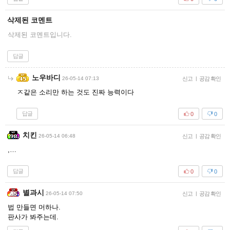
삭제된 코멘트
삭제된 코멘트입니다.
답글
노우바디
26-05-14 07:13
신고
|
공감 확인
ㅈ같은 소리만 하는 것도 진짜 능력이다
답글
0
0
치킨
26-05-14 06:48
신고
|
공감 확인
,…
답글
0
0
별과시
26-05-14 07:50
신고
|
공감 확인
법 만들면 머하나.
판사가 봐주는데.