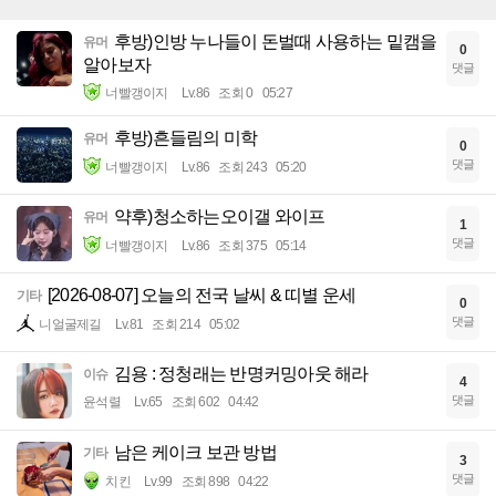
후방)인방 누나들이 돈벌때 사용하는 밑캠을
유머
0
알아보자
댓글
너빨갱이지
Lv.86
조회 0
05:27
후방)흔들림의 미학
유머
0
댓글
너빨갱이지
Lv.86
조회 243
05:20
약후)청소하는오이갤 와이프
유머
1
댓글
너빨갱이지
Lv.86
조회 375
05:14
[2026-08-07] 오늘의 전국 날씨 & 띠별 운세
기타
0
댓글
니얼굴제길
Lv.81
조회 214
05:02
김용 : 정청래는 반명커밍아웃 해라
이슈
4
댓글
윤석렬
Lv.65
조회 602
04:42
남은 케이크 보관 방법
기타
3
댓글
치킨
Lv.99
조회 898
04:22