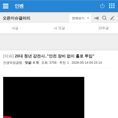
인벤
오픈이슈갤러리
전체보기
공
검
글
지
색
내글
내 댓글
10추글
on/off
쓰
기
[이슈]
20대 청년 감전사.."안전 장비 없이 홀로 투입"
인생막장곰탱
댓글: 4 개
조회:
3756
추천:
1
2026-05-14 04:15:14