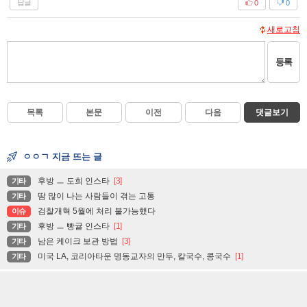
답글
0
0
새로고침
등록
목록
본문
이전
다음
댓글보기
ㅇㅇㄱ 지금 뜨는 글
후방 ㅡ 도희 인스타
[3]
기타
땀 많이 나는 사람들이 겪는 고통
기타
검찰개혁 5월에 처리 불가능했다
이슈
후방 ㅡ 빵귤 인스타
[1]
기타
남은 케이크 보관 방법
[3]
기타
미국 LA, 코리아타운 명동교자의 만두, 칼국수, 콩국수
[1]
기타