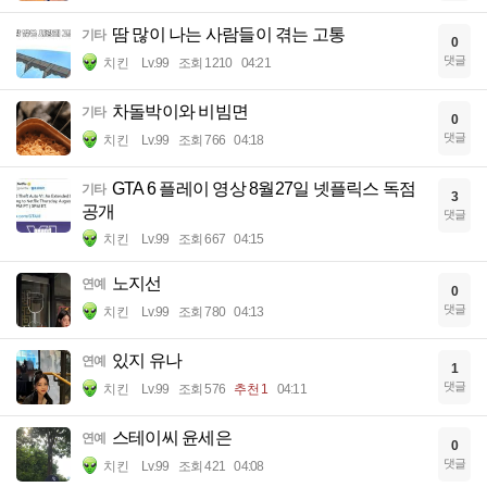
땀 많이 나는 사람들이 겪는 고통
기타
0
댓글
치킨
Lv.99
조회 1210
04:21
차돌박이와 비빔면
기타
0
댓글
치킨
Lv.99
조회 766
04:18
GTA 6 플레이 영상 8월27일 넷플릭스 독점
기타
3
공개
댓글
치킨
Lv.99
조회 667
04:15
노지선
연예
0
댓글
치킨
Lv.99
조회 780
04:13
있지 유나
연예
1
댓글
치킨
Lv.99
조회 576
추천 1
04:11
스테이씨 윤세은
연예
0
댓글
치킨
Lv.99
조회 421
04:08