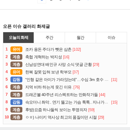
오픈 이슈 갤러리 화제글
오늘의 화제
주간
월간
이슈
1
유머
[102]
조카 용돈 주다가 뺏은 삼촌
2
계층
[16]
축협 개혁하는 박지성
3
계층
[29]
신남성연대 배인규 사망 소식 댓글 근황
4
유머
[37]
한복 잘못 입혀 보낸 학부모
5
감동
[11]
“인형 같은 아이가 가라앉는데”…수심 3m 호수 뛰어든 60대 의인
6
계층
[76]
지역 비하 하는게 웃긴 이유.
7
계층
[44]
드래곤볼 40주년 리스펙트하는 만화작가들
8
감동
[15]
슥오더니 촤악.. 연기 뚫고는 가슴 툭툭.. 지나가던 아재의 정체
9
계층
[59]
후방)요즘 하나둘씩 보이는 투명의자
10
계층
[29]
ㅇㅎ) 나이키 역사상 최고의 품질이던 시절