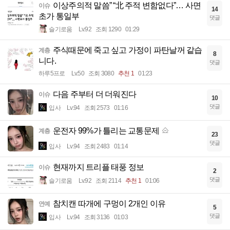
이상주의적 말씀” “北 주적 변함없다”… 사면
이슈
14
초가 통일부
댓글
슬기로움
Lv.92
조회 1290
01:29
주식때문에 죽고 싶고 가정이 파탄날꺼 같습
계층
8
니다.
댓글
하루5프로
Lv.50
조회 3080
추천 1
01:23
다음 주부터 더 더워진다
이슈
10
댓글
입사
Lv.94
조회 2573
01:16
운전자 99%가 틀리는 교통문제
계층
23
댓글
입사
Lv.94
조회 2483
01:14
현재까지 트리플 태풍 정보
이슈
2
댓글
슬기로움
Lv.92
조회 2114
추천 1
01:06
참치캔 따개에 구멍이 2개인 이유
연예
5
댓글
입사
Lv.94
조회 3136
01:03