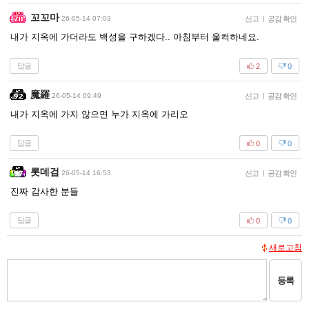
꼬꼬마
26-05-14 07:03
신고
|
공감 확인
내가 지옥에 가더라도 백성을 구하겠다.. 아침부터 울컥하네요.
답글
2
0
魔羅
26-05-14 09:49
신고
|
공감 확인
내가 지옥에 가지 않으면 누가 지옥에 가리오
답글
0
0
롯데검
26-05-14 16:53
신고
|
공감 확인
진짜 감사한 분들
답글
0
0
새로고침
등록