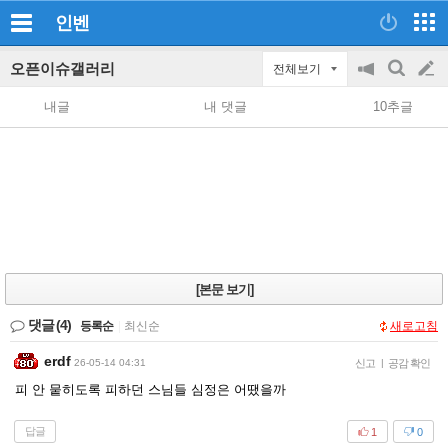
인벤
오픈이슈갤러리
전체보기
공
검
글
지
색
내글
내 댓글
10추글
on/off
쓰
기
[본문 보기]
댓글
(4)
등록순
|
최신순
새로고침
erdf
26-05-14 04:31
신고
|
공감 확인
피 안 뭍히도록 피하던 스님들 심정은 어땠을까
답글
1
0