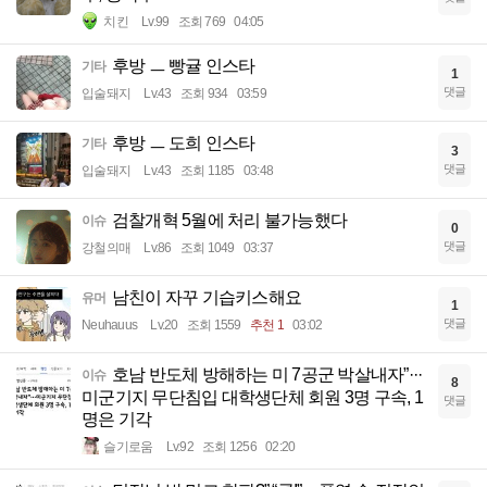
치킨
Lv.99
조회 769
04:05
후방 ㅡ 빵귤 인스타
기타
1
댓글
입술돼지
Lv.43
조회 934
03:59
후방 ㅡ 도희 인스타
기타
3
댓글
입술돼지
Lv.43
조회 1185
03:48
검찰개혁 5월에 처리 불가능했다
이슈
0
댓글
강철의매
Lv.86
조회 1049
03:37
남친이 자꾸 기습키스해요
유머
1
댓글
Neuhauus
Lv.20
조회 1559
추천 1
03:02
호남 반도체 방해하는 미 7공군 박살내자”···
이슈
8
미군기지 무단침입 대학생단체 회원 3명 구속, 1
댓글
명은 기각
슬기로움
Lv.92
조회 1256
02:20