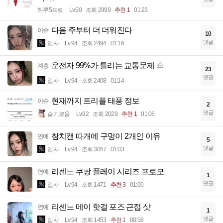
하루5프로
Lv.50
조회 2999
추천 1
01:23
다음 주부터 더 더워진다
이슈
10
댓글
입사
Lv.94
조회 2494
01:16
운전자 99%가 틀리는 교통문제
계층
23
댓글
입사
Lv.94
조회 2408
01:14
현재까지 트리플 태풍 정보
이슈
2
댓글
슬기로움
Lv.92
조회 2029
추천 1
01:06
참치캔 따개에 구멍이 2개인 이유
연예
5
댓글
입사
Lv.94
조회 3057
01:03
리센느 쿠팡 플레이 시리즈 프로모
연예
1
댓글
입사
Lv.94
조회 1471
추천 3
01:00
리센느 메이 핫걸 포즈 근접 샷
연예
1
댓글
입사
Lv.94
조회 1453
추천 1
00:58