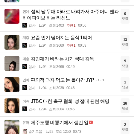
섬의 날 무대 아래로 내려가서 아주머니 팬과
연예
0
하이파이브 하는 리센느
댓글
입사
Lv.94
조회 1403
추천 1
00:56
요즘 인기 떨어지는 음식 1티어
계층
13
댓글
입사
Lv.94
조회 3660
추천 1
00:53
김민재가 바라는 차기 국대 감독
계층
9
댓글
입사
Lv.94
조회 2666
00:49
편의점 과자 먹고 눈 돌아간 JYP ㅋㅋ
연예
1
댓글
입사
Lv.94
조회 3038
00:46
JTBC 대한 축구 협회, 성 접대 관련 해명
이슈
26
댓글
입사
Lv.94
조회 3004
00:45
제주도행 비행기에서 생긴 일
유머
2
댓글
슬기로움
Lv.92
조회 1250
00:43