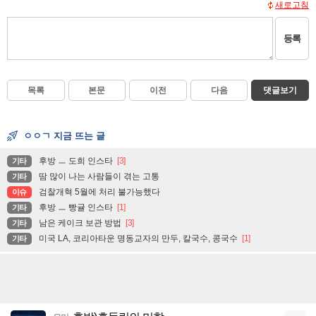
새로고침
등록
목록
본문
이전
다음
댓글보기
ㅇㅇㄱ 지금 뜨는 글
후방 ㅡ 도희 인스타
[3]
기타
땀 많이 나는 사람들이 겪는 고통
기타
검찰개혁 5월에 처리 불가능했다
이슈
후방 ㅡ 빵귤 인스타
[1]
기타
남은 케이크 보관 방법
[3]
기타
미국 LA, 코리아타운 명동교자의 만두, 칼국수, 콩국수
[1]
기타