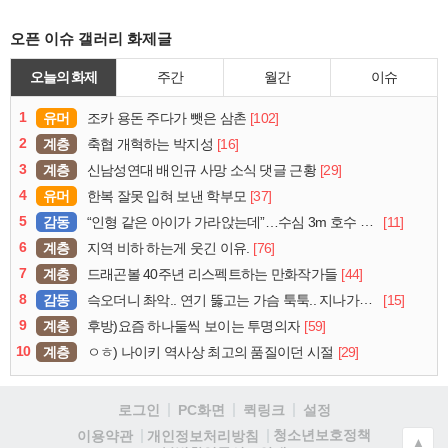
오픈 이슈 갤러리 화제글
오늘의 화제
주간
월간
이슈
1
유머
[102]
조카 용돈 주다가 뺏은 삼촌
2
계층
[16]
축협 개혁하는 박지성
3
계층
[29]
신남성연대 배인규 사망 소식 댓글 근황
4
유머
[37]
한복 잘못 입혀 보낸 학부모
5
감동
[11]
“인형 같은 아이가 가라앉는데”…수심 3m 호수 뛰어든 60대 의인
6
계층
[76]
지역 비하 하는게 웃긴 이유.
7
계층
[44]
드래곤볼 40주년 리스펙트하는 만화작가들
8
감동
[15]
슥오더니 촤악.. 연기 뚫고는 가슴 툭툭.. 지나가던 아재의 정체
9
계층
[59]
후방)요즘 하나둘씩 보이는 투명의자
10
계층
[29]
ㅇㅎ) 나이키 역사상 최고의 품질이던 시절
로그인
PC화면
퀵링크
설정
청소년보호정책
이용약관
개인정보처리방침
▲