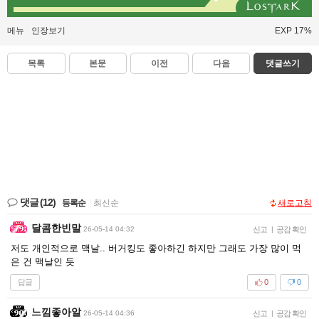
메뉴
인장보기
EXP 17%
목록
본문
이전
다음
댓글쓰기
댓글
(12)
등록순
|
최신순
새로고침
달콤한빈말
26-05-14 04:32
신고
|
공감 확인
저도 개인적으로 맥날.. 버거킹도 좋아하긴 하지만 그래도 가장 많이 먹
은 건 맥날인 듯
답글
0
0
느낌좋아알
26-05-14 04:36
신고
|
공감 확인