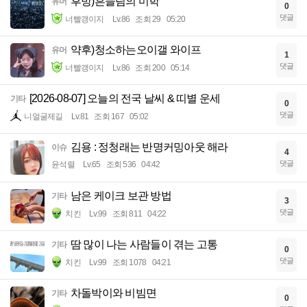
후방)흔들림의 미학
유머
0
댓글
너빨갱이지
Lv.86
조회 29
05:20
약후)청소하는오이갤 와이프
유머
1
댓글
너빨갱이지
Lv.86
조회 200
05:14
[2026-08-07] 오늘의 전국 날씨 & 띠별 운세
기타
0
댓글
니얼굴제길
Lv.81
조회 167
05:02
김용 : 정청래는 반명커밍아웃 해라
이슈
4
댓글
윤석렬
Lv.65
조회 536
04:42
남은 케이크 보관 방법
기타
3
댓글
치킨
Lv.99
조회 811
04:22
땀 많이 나는 사람들이 겪는 고통
기타
0
댓글
치킨
Lv.99
조회 1078
04:21
차돌박이와 비빔면
기타
0