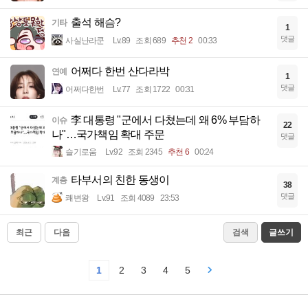
출석 해슴?
기타
1
댓글
사실난라쿤
Lv.89
조회 689
추천 2
00:33
어쩌다 한번 산다라박
연예
1
댓글
어쩌다한번
Lv.77
조회 1722
00:31
李 대통령 "군에서 다쳤는데 왜 6% 부담하
이슈
22
나"…국가책임 확대 주문
댓글
슬기로움
Lv.92
조회 2345
추천 6
00:24
타부서의 친한 동생이
계층
38
댓글
쾌변왕
Lv.91
조회 4089
23:53
최근
다음
검색
글쓰기
1
2
3
4
5