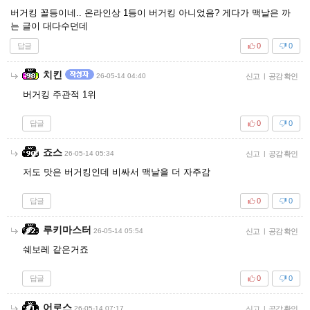
버거킹 꼴등이네.. 온라인상 1등이 버거킹 아니었음? 게다가 맥날은 까
는 글이 대다수던데
답글
0
0
치킨
26-05-14 04:40
신고
|
공감 확인
버거킹 주관적 1위
답글
0
0
죠스
26-05-14 05:34
신고
|
공감 확인
저도 맛은 버거킹인데 비싸서 맥날을 더 자주감
답글
0
0
루키마스터
26-05-14 05:54
신고
|
공감 확인
쉐보레 같은거죠
답글
0
0
어로스
26-05-14 07:17
신고
|
공감 확인