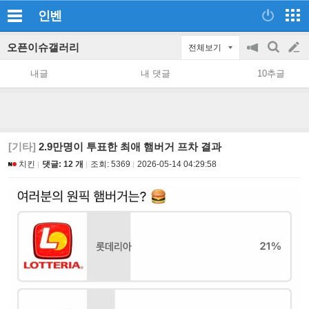
인벤
오픈이슈갤러리
전체보기
공
검
글
지
색
내글
내 댓글
10추글
on/off
쓰
기
[기타]
2.9만명이 투표한 최애 햄버거 프차 결과
치킨
댓글: 12 개
조회:
5369
2026-05-14 04:29:58