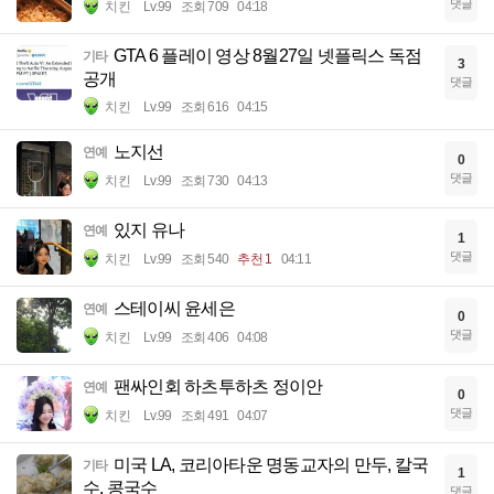
댓글
치킨
Lv.99
조회 709
04:18
GTA 6 플레이 영상 8월27일 넷플릭스 독점
기타
3
공개
댓글
치킨
Lv.99
조회 616
04:15
노지선
연예
0
댓글
치킨
Lv.99
조회 730
04:13
있지 유나
연예
1
댓글
치킨
Lv.99
조회 540
추천 1
04:11
스테이씨 윤세은
연예
0
댓글
치킨
Lv.99
조회 406
04:08
팬싸인회 하츠투하츠 정이안
연예
0
댓글
치킨
Lv.99
조회 491
04:07
미국 LA, 코리아타운 명동교자의 만두, 칼국
기타
1
수, 콩국수
댓글