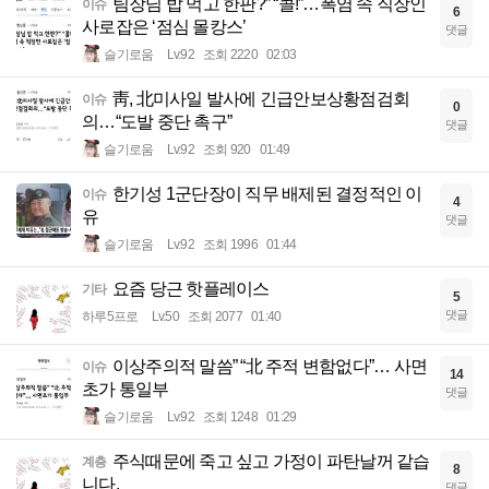
팀장님 밥 먹고 한판?” “콜!”…폭염 속 직장인
이슈
6
사로잡은 ‘점심 몰캉스’
댓글
슬기로움
Lv.92
조회 2220
02:03
靑, 北미사일 발사에 긴급안보상황점검회
이슈
0
의…“도발 중단 촉구”
댓글
슬기로움
Lv.92
조회 920
01:49
한기성 1군단장이 직무 배제된 결정적인 이
이슈
4
유
댓글
슬기로움
Lv.92
조회 1996
01:44
요즘 당근 핫플레이스
기타
5
댓글
하루5프로
Lv.50
조회 2077
01:40
이상주의적 말씀” “北 주적 변함없다”… 사면
이슈
14
초가 통일부
댓글
슬기로움
Lv.92
조회 1248
01:29
주식때문에 죽고 싶고 가정이 파탄날꺼 같습
계층
8
니다.
댓글