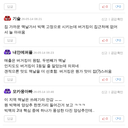
답글
0
0
기술
26-05-14 06:21
신고
|
공감 확인
집 가까운 맥날가서 빅맥 고정으로 시키는데 버거킹이 집근처에 없어
서 늘 아쉬움
답글
0
0
내안에퍼플
26-05-14 06:23
신고
|
공감 확인
매출은 버거킹이 원탑, 두번째가 맥날
인지도도 버거킹이 1등일 줄 알았는데 의외네
갠적으론 맛도 맥날을 더 선호함. 버거킹은 뭔가 맛이 잡(?)스러움
답글
0
0
모카웅아빠
26-05-14 10:46
신고
|
공감 확인
이 지역 맥날은 쓰레기라 안감 ㅡㅡ
뭔 빅맥에 양상추 한쪼가리 들어간거 보고 ㅋㅋㅋ
빅맥의 2대 핵심 중에 하나가 풍성한 다진 양상추인데..
답글
0
0