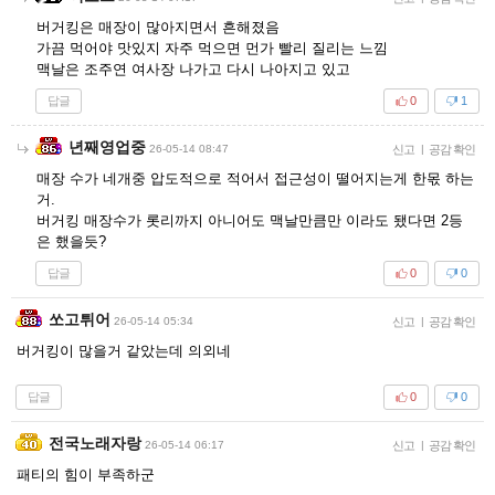
버거킹은 매장이 많아지면서 흔해졌음
가끔 먹어야 맛있지 자주 먹으면 먼가 빨리 질리는 느낌
맥날은 조주연 여사장 나가고 다시 나아지고 있고
답글
0
1
년째영업중
26-05-14 08:47
신고
|
공감 확인
매장 수가 네개중 압도적으로 적어서 접근성이 떨어지는게 한몫 하는
거.
버거킹 매장수가 롯리까지 아니어도 맥날만큼만 이라도 됐다면 2등
은 했을듯?
답글
0
0
쏘고튀어
26-05-14 05:34
신고
|
공감 확인
버거킹이 많을거 같았는데 의외네
답글
0
0
전국노래자랑
26-05-14 06:17
신고
|
공감 확인
패티의 힘이 부족하군