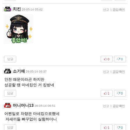
치킨
26-05-14 05:42
신고
|
공감 확인
답글
0
0
소기애
26-05-14 06:37
신고
|
공감 확인
안전 때문이라곤 하지만
성공할 땐 마네킹인 거 킹받네
답글
1
0
머니머니13
26-05-14 06:51
신고
|
공감 확인
어쩐일로 차량은 마네킹으로했네
저새끼들 빠꾸없이 실험하더니
답글
1
0