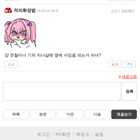
적의화장법
26-05-14 08:37
신고
|
공감 확인
걍 전철이나 기차 지나갈때 옆에 서있음 되는거 아녀?
답글
0
0
새로고침
등록
목록
본문
이전
다음
댓글보기
로그인
PC화면
퀵링크
설정