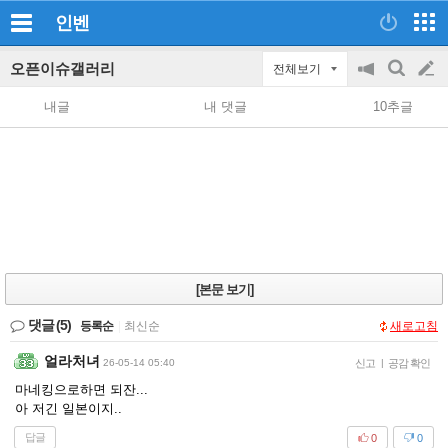
인벤
오픈이슈갤러리
전체보기
공
검
글
지
색
내글
내 댓글
10추글
on/off
쓰
기
[본문 보기]
댓글
(5)
등록순
|
최신순
새로고침
얼라처녀
26-05-14 05:40
신고
|
공감 확인
마네킹으로하면 되잔...
아 저긴 일본이지..
답글
0
0