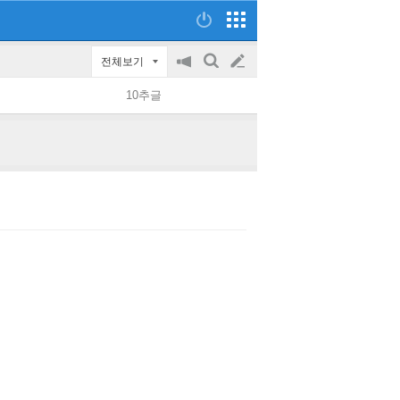
전체보기
공
검
글
지
색
10추글
on/off
쓰
기