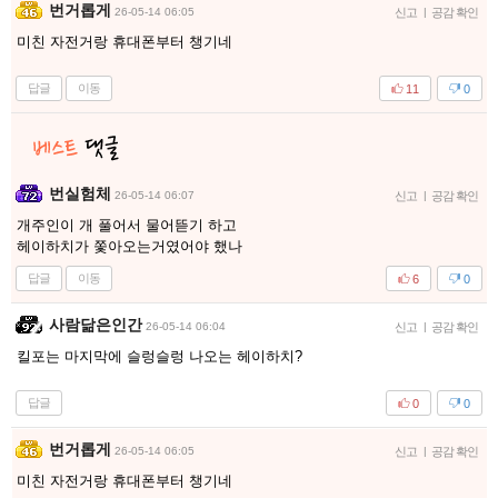
번거롭게
26-05-14 06:05
신고
|
공감 확인
미친 자전거랑 휴대폰부터 챙기네
답글
이동
11
0
번실험체
26-05-14 06:07
신고
|
공감 확인
개주인이 개 풀어서 물어뜯기 하고
헤이하치가 쫓아오는거였어야 했나
답글
이동
6
0
사람닮은인간
26-05-14 06:04
신고
|
공감 확인
킬포는 마지막에 슬렁슬렁 나오는 헤이하치?
답글
0
0
번거롭게
26-05-14 06:05
신고
|
공감 확인
미친 자전거랑 휴대폰부터 챙기네