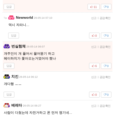
답글
11
0
Newworld
26-05-14 07:10
신고
|
공감 확인
역시 자라니...
답글
0
0
번실험체
26-05-14 06:07
신고
|
공감 확인
개주인이 개 풀어서 물어뜯기 하고
헤이하치가 쫓아오는거였어야 했나
답글
6
0
치킨
26-05-14 06:12
신고
|
공감 확인
개다행 ㅡㅡ
답글
0
0
베레타
26-05-14 06:27
신고
|
공감 확인
사람이 다쳤는데 자전거하고 폰 먼저 챙기네...