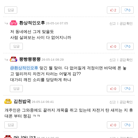
답글
2
0
환상적인오후
26-05-14 07:05
신고
|
공감 확인
저 동네에선 그게 맞을듯
사람 살펴보는 사이 다 없어지니까
답글
0
0
뿡빵뿡뿡뿡
26-05-14 08:29
신고
|
공감 확인
@환상적인오후
맞긴 뭘 맞아. 다 없어질게 걱정이면 바닥에 폰 놓
고 멀리까지 자전거 타러는 어떻게 감??
대가리 깨진 소리를 당당하게 하냐
답글
0
0
김천밥국
26-05-14 06:41
신고
|
공감 확인
개주인은 그와중에도 끝까지 개목줄 쥐고 있는데 자전거 탄 새끼는 지 휴
대폰 부터 챙김 ㅋㅋ
답글
0
0
머니머니13