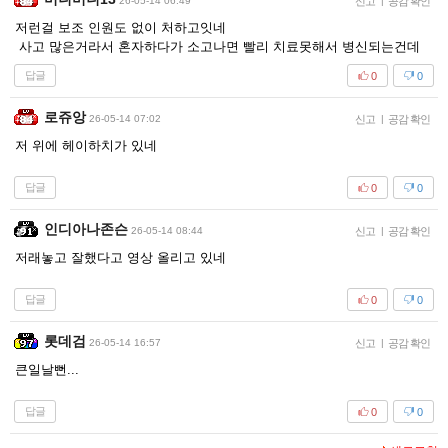
26-05-14 06:49
신고
|
공감 확인
저런걸 보조 인원도 없이 처하고잇네
사고 많은거라서 혼자하다가 소고나면 빨리 치료못해서 병신되는건데
답글
0
0
로쥬앙
26-05-14 07:02
신고
|
공감 확인
저 위에 헤이하치가 있네
답글
0
0
인디아나존슨
26-05-14 08:44
신고
|
공감 확인
저래놓고 잘했다고 영상 올리고 있네
답글
0
0
롯데검
26-05-14 16:57
신고
|
공감 확인
큰일날뻔...
답글
0
0