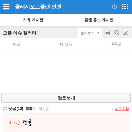
클래시오브클랜
인벤
자유 게시판
클랜 홍보 게시판
오픈 이슈 갤러리
전체보기
공
검
글
지
색
내글
내 댓글
10추글
on/off
쓰
기
[본문 보기]
댓글
(13)
등록순
|
최신순
새로고침