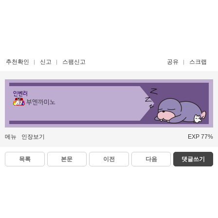
추천확인
신고
스팸신고
공유
스크랩
인벤러
부엔까미노
메뉴
인장보기
EXP 77%
목록
본문
이전
다음
댓글쓰기