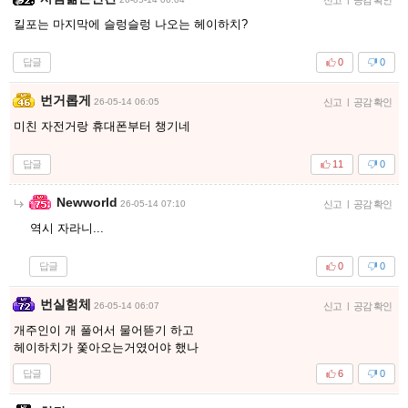
킬포는 마지막에 슬렁슬렁 나오는 헤이하치?
답글
0
0
번거롭게
26-05-14 06:05
신고
|
공감 확인
미친 자전거랑 휴대폰부터 챙기네
답글
11
0
Newworld
26-05-14 07:10
신고
|
공감 확인
역시 자라니...
답글
0
0
번실험체
26-05-14 06:07
신고
|
공감 확인
개주인이 개 풀어서 물어뜯기 하고
헤이하치가 쫓아오는거였어야 했나
답글
6
0