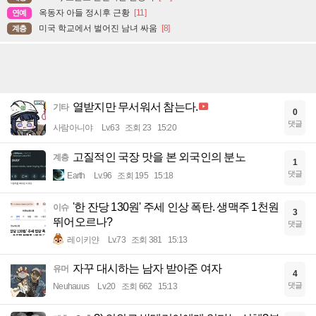
옥동자 아들 정시후 근황
[11]
연예
미국 학교에서 벌어진 남녀 싸움
[8]
계층
열받지만 무서워서 참는다.
기타
0
댓글
사람아니야
Lv.63
조회 23
15:20
고질적인 국장 맛을 본 외국인의 분노
계층
1
댓글
Earth
Lv.96
조회 195
15:18
'한 잔당 130원' 주세 인상 폭탄. 생맥주 1천원
이슈
3
뛰어오르나?
댓글
레이키얀
Lv.73
조회 381
15:13
자꾸 대시하는 남자 받아준 여자
유머
4
댓글
Neuhauus
Lv.20
조회 662
15:13