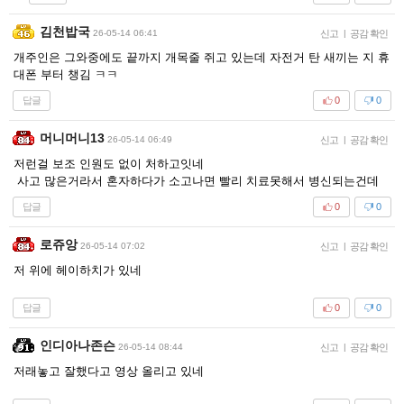
김천밥국
26-05-14 06:41
신고
|
공감 확인
개주인은 그와중에도 끝까지 개목줄 쥐고 있는데 자전거 탄 새끼는 지 휴
대폰 부터 챙김 ㅋㅋ
답글
0
0
머니머니13
26-05-14 06:49
신고
|
공감 확인
저런걸 보조 인원도 없이 처하고잇네
사고 많은거라서 혼자하다가 소고나면 빨리 치료못해서 병신되는건데
답글
0
0
로쥬앙
26-05-14 07:02
신고
|
공감 확인
저 위에 헤이하치가 있네
답글
0
0
인디아나존슨
26-05-14 08:44
신고
|
공감 확인
저래놓고 잘했다고 영상 올리고 있네