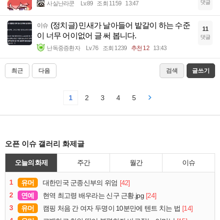
댓글
사실난라쿤
Lv.89
조회 1159
13:47
(정치글) 민새가 날아들어 밭갈이 하는 수준
이슈
11
이 너무 어이없어 글 써 봅니다.
댓글
난독중증환자
Lv.76
조회 1239
추천 12
13:43
최근
다음
검색
글쓰기
1
2
3
4
5
오픈 이슈 갤러리 화제글
오늘의 화제
주간
월간
이슈
1
유머
[42]
대한민국 군종신부의 위엄
2
연예
[24]
현역 최고령 배우라는 신구 근황.jpg
3
유머
[14]
캠핑 처음 간 여자 두명이 10분만에 텐트 치는 법