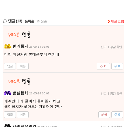
댓글
(13)
등록순
|
최신순
새로고침
번거롭게
26-05-14 06:05
신고
|
공감 확인
미친 자전거랑 휴대폰부터 챙기네
답글
이동
11
0
번실험체
26-05-14 06:07
신고
|
공감 확인
개주인이 개 풀어서 물어뜯기 하고
헤이하치가 쫓아오는거였어야 했나
답글
이동
6
0
사람닮은인간
26-05-14 06:04
신고
|
공감 확인