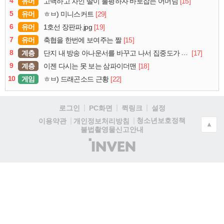
4
유머
[15]
고백하고 차인 딸이 불평하자 바로잡는 어머님
5
유머
[29]
ㅎㅂ) 미니스커트
6
유머
[19]
1호선 장판파.jpg
7
유머
[15]
축협을 한번에 보여주는 짤
8
계층
[17]
단지 내 방송 아나운서를 바꾸고 나서 집중도가 확 올라갔다는 한 아파트의 안내방송
9
계층
[18]
이젠 다시는 못 보는 삼파이더맨
10
게임
[22]
ㅎㅂ) 드래곤소드 근황
로그인
PC화면
퀵링크
설정
청소년보호정책
이용약관
개인정보처리방침
▲
불법촬영물신고안내
(주)
인
벤