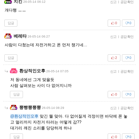
치킨
26-05-14 06:12
신고
|
공감 확인
개다행 ㅡㅡ
답글
0
0
베레타
26-05-14 06:27
신고
|
공감 확인
사람이 다쳤는데 자전거하고 폰 먼저 챙기네...
답글
2
0
환상적인오후
26-05-14 07:05
신고
|
공감 확인
저 동네에선 그게 맞을듯
사람 살펴보는 사이 다 없어지니까
답글
0
0
뿡빵뿡뿡뿡
26-05-14 08:29
신고
|
공감 확인
@환상적인오후
맞긴 뭘 맞아. 다 없어질게 걱정이면 바닥에 폰 놓
고 멀리까지 자전거 타러는 어떻게 감??
대가리 깨진 소리를 당당하게 하냐
답글
0
0