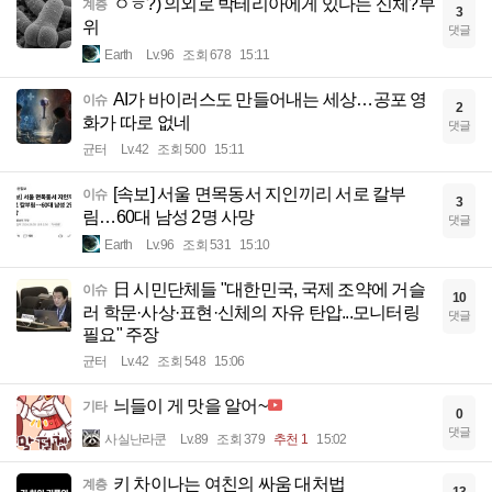
ㅇㅎ?) 의외로 박테리아에게 있다는 신체?부
계층
3
위
댓글
Earth
Lv.96
조회 678
15:11
AI가 바이러스도 만들어내는 세상…공포 영
이슈
2
화가 따로 없네
댓글
균터
Lv.42
조회 500
15:11
[속보] 서울 면목동서 지인끼리 서로 칼부
이슈
3
림…60대 남성 2명 사망
댓글
Earth
Lv.96
조회 531
15:10
日 시민단체들 "대한민국, 국제 조약에 거슬
이슈
10
러 학문·사상·표현·신체의 자유 탄압...모니터링
댓글
필요" 주장
균터
Lv.42
조회 548
15:06
늬들이 게 맛을 알어~
기타
0
댓글
사실난라쿤
Lv.89
조회 379
추천 1
15:02
키 차이나는 여친의 싸움 대처법
계층
13