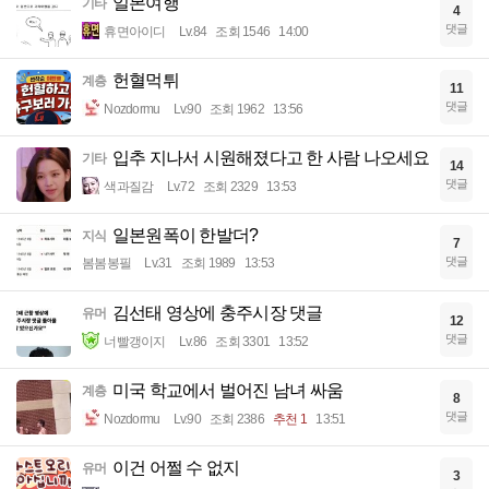
일본여행
기타
4
댓글
휴면아이디
Lv.84
조회 1546
14:00
헌혈먹튀
계층
11
댓글
Nozdormu
Lv.90
조회 1962
13:56
입추 지나서 시원해졌다고 한 사람 나오세요
기타
14
댓글
색과질감
Lv.72
조회 2329
13:53
일본원폭이 한발더?
지식
7
댓글
봄봄봉필
Lv.31
조회 1989
13:53
김선태 영상에 충주시장 댓글
유머
12
댓글
너빨갱이지
Lv.86
조회 3301
13:52
미국 학교에서 벌어진 남녀 싸움
계층
8
댓글
Nozdormu
Lv.90
조회 2386
추천 1
13:51
이건 어쩔 수 없지
유머
3