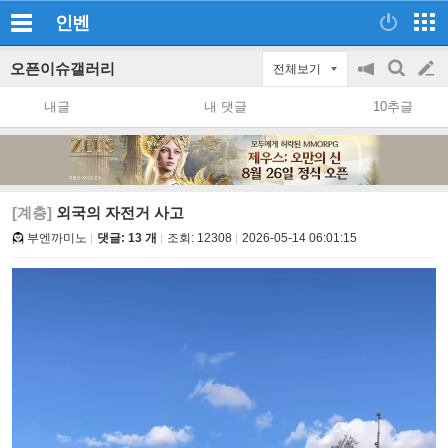
인벤
오픈이슈갤러리
전체보기
공
검
글
지
색
내글
내 댓글
10추글
on/off
쓰
기
[계층]
외국의 자전거 사고
부엔까미노
댓글: 13 개
조회:
12308
2026-05-14 06:01:15