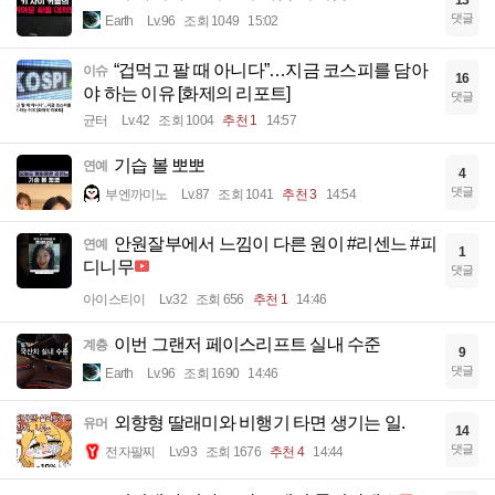
댓글
Earth
Lv.96
조회 1049
15:02
“겁먹고 팔 때 아니다”…지금 코스피를 담아
이슈
16
야 하는 이유 [화제의 리포트]
댓글
균터
Lv.42
조회 1004
추천 1
14:57
기습 볼 뽀뽀
연예
4
댓글
부엔까미노
Lv.87
조회 1041
추천 3
14:54
안원잘부에서 느낌이 다른 원이 #리센느 #피
연예
1
디니무
댓글
아이스티이
Lv.32
조회 656
추천 1
14:46
이번 그랜저 페이스리프트 실내 수준
계층
9
댓글
Earth
Lv.96
조회 1690
14:46
외향형 딸래미와 비행기 타면 생기는 일.
유머
14
댓글
전자팔찌
Lv.93
조회 1676
추천 4
14:44