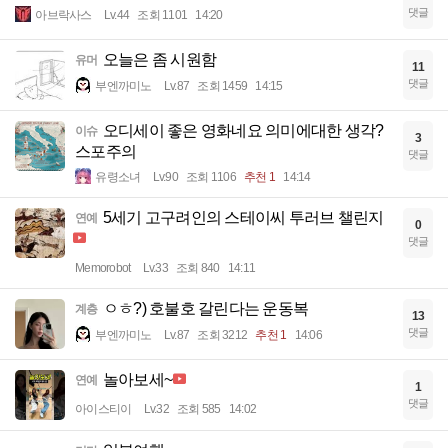
댓글
아브락사스
Lv.44
조회 1101
14:20
오늘은 좀 시원함
유머
11
댓글
부엔까미노
Lv.87
조회 1459
14:15
오디세이 좋은 영화네요 의미에대한 생각?
이슈
3
스포주의
댓글
유령소녀
Lv.90
조회 1106
추천 1
14:14
5세기 고구려인의 스테이씨 투러브 챌린지
연예
0
댓글
Memorobot
Lv.33
조회 840
14:11
ㅇㅎ?) 호불호 갈린다는 운동복
계층
13
댓글
부엔까미노
Lv.87
조회 3212
추천 1
14:06
놀아보세~
연예
1
댓글
아이스티이
Lv.32
조회 585
14:02