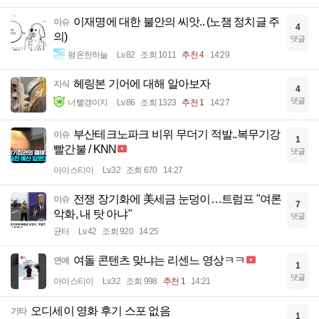
이재명에 대한 불안의 씨앗.. (노잼 정치글 주
이슈
4
의)
댓글
평온한하늘
Lv.82
조회 1011
추천 4
14:29
헤링본 기어에 대해 알아보자
지식
4
댓글
너빨갱이지
Lv.86
조회 1323
추천 1
14:27
부산테크노파크 비위 무더기 적발..복무기강
이슈
1
빨간불 / KNN
댓글
아이스티이
Lv.32
조회 670
14:27
전쟁 장기화에 美세금 눈덩이…트럼프 "여론
이슈
7
악화, 내 탓 아냐"
댓글
균터
Lv.42
조회 920
14:25
여돌 콘텐츠 맞냐는 리센느 영상ㅋㅋ
연예
1
댓글
아이스티이
Lv.32
조회 998
추천 1
14:21
오디세이 영화 후기 스포 없음
기타
1