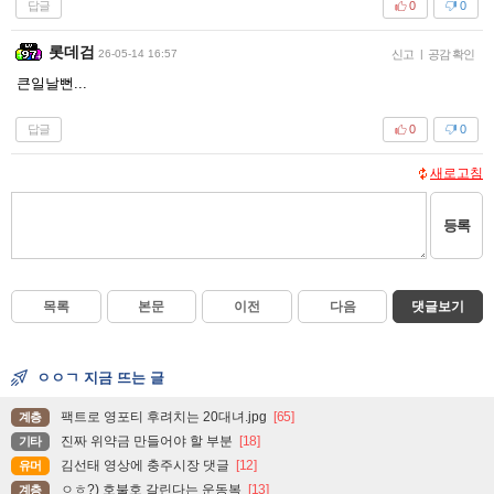
답글
0
0
롯데검
26-05-14 16:57
신고
|
공감 확인
큰일날뻔...
답글
0
0
새로고침
등록
목록
본문
이전
다음
댓글보기
ㅇㅇㄱ 지금 뜨는 글
팩트로 영포티 후려치는 20대녀.jpg
[65]
계층
진짜 위약금 만들어야 할 부분
[18]
기타
김선태 영상에 충주시장 댓글
[12]
유머
ㅇㅎ?) 호불호 갈린다는 운동복
[13]
계층