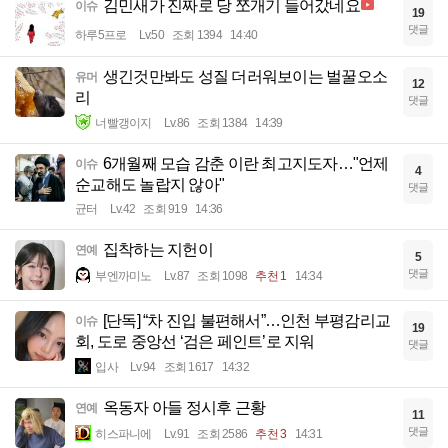
김민새가 진짜로 당 쪼개기 들어갔네요
이슈
19
댓글
하루5프로
Lv.50
조회 1394
14:40
생긴것만봐도 성질 더러워보이는 벌꿀오소
유머
12
리
댓글
너빨갱이지
Lv.86
조회 1384
14:39
6개월째 모습 감춘 이란 최고지도자…"언제
이슈
4
순교해도 놀랍지 않아"
댓글
균터
Lv.42
조회 919
14:36
집착하는 지헌이
연예
5
댓글
부엔까미노
Lv.87
조회 1098
추천 1
14:34
[단독] “차 진입 불편해서”…인천 부평감리교
이슈
19
회, 도로 중앙선 ‘검은 페인트’로 지워
댓글
입사
Lv.94
조회 1617
14:32
옥동자 아들 정시후 근황
연예
11
댓글
히스파니에
Lv.91
조회 2586
추천 3
14:31