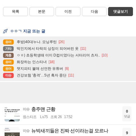
목록
본문
이전
다음
댓글보기
ㅇㅇㄱ 지금 뜨는 글
후방)40대누나. 모닝루틴
[26]
유머
떡인지에서 타락의 상징이 되어버린 옷
[11]
기타
ㅇㅎ) 초등학생때 이미 D컵이였다는 서터리머 츠자..
[10]
계층
화장하는 인스타녀
[18]
유머
챗지피티 불매 선언한 유튜버
[6]
유머
건강보험 '충격'…5년 흑자 중단
[11]
이슈
충주맨 근황
이슈
0
댓글
원스타조
Lv.75
조회 26
17:52
뉴박새끼들은 진짜 선이라는걸 모르나
이슈
9