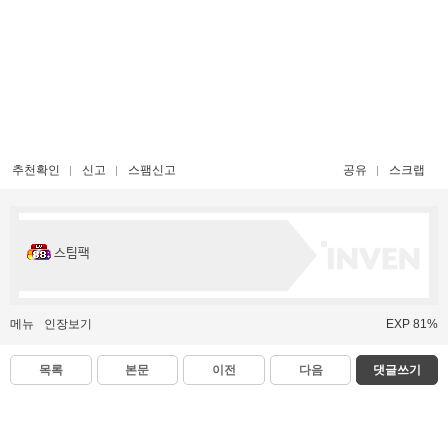
추천확인
신고
스팸신고
공유
스크랩
스팀팩
메뉴
인장보기
EXP 81%
목록
본문
이전
다음
댓글쓰기