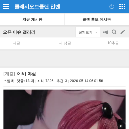
클래시오브클랜
인벤
자유 게시판
클랜 홍보 게시판
오픈 이슈 갤러리
전체보기
공
검
글
지
색
내글
내 댓글
10추글
on/off
쓰
기
[계층]
ㅇㅎ) 야살
스팀팩
댓글: 13 개
조회:
7826
추천:
3
2026-05-14 06:01:58