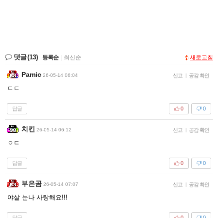
댓글
(13)
등록순
|
최신순
새로고침
Pamic
26-05-14 06:04
신고
|
공감 확인
ㄷㄷ
답글
0
0
치킨
26-05-14 06:12
신고
|
공감 확인
ㅇㄷ
답글
0
0
부은곰
26-05-14 07:07
신고
|
공감 확인
야살 눈나 사랑해요!!!
답글
0
0