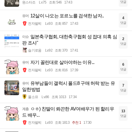
댓글
원스타조
Lv.75
조회 546
17:43
12살이 나오는 포르노를 검색한 남자..
유머
4
댓글
전자팔찌
Lv.93
조회 857
17:43
일본축구협회, 대한축구협회 성 접대 의혹 심
이슈
2
판 조사"
댓글
슬기로움
Lv.92
조회 370
17:41
자기 꼴린대로 살아야하는 이유...
유머
6
댓글
전자팔찌
Lv.93
조회 816
17:39
유부남들이 갤럭시 폴드8 구매 허락 받는 유
유머
7
일한방법
댓글
풀소유
Lv.86
조회 1013
17:34
ㅇㅎ) 친딸이 롸끈한 AV여배우가 된 할리우
계층
13
드 배우...
댓글
전자팔찌
Lv.93
조회 1813
추천 1
17:30