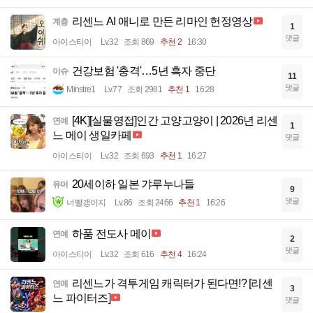
리센느 AI 애니로 만든 리마인 헌정영상
계층
1
댓글
아이스티이
Lv.32
조회 869
추천 2
16:30
건강보험 '충격'…5년 흑자 중단
이슈
11
댓글
Minstre1
Lv.77
조회 2981
추천 1
16:28
[4K][실물영접]인간 고양고양이 | 2026년 리센
연예
1
느 메이 생일카페
댓글
아이스티이
Lv.32
조회 693
추천 1
16:27
20세이하 일본 갸루누나들
유머
9
댓글
너빨갱이지
Lv.86
조회 2466
추천 1
16:26
하품 전도사 메이
연예
2
댓글
아이스티이
Lv.32
조회 616
추천 4
16:24
리센느가 격투게임 캐릭터가 된다면!? [리센
연예
3
느 파이터즈]
댓글