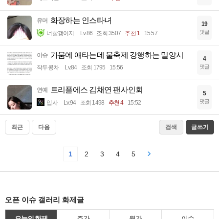
화장하는 인스타녀
유머
19
댓글
너빨갱이지
Lv.86
조회 3507
추천 1
15:57
가뭄에 애타는데 물축제 강행하는 밀양시
이슈
4
댓글
작두콩차
Lv.84
조회 1795
15:56
트리플에스 김채연 팬사인회
연예
5
댓글
입사
Lv.94
조회 1498
추천 4
15:52
최근
다음
검색
글쓰기
1
2
3
4
5
오픈 이슈 갤러리 화제글
오늘의 화제
주간
월간
이슈