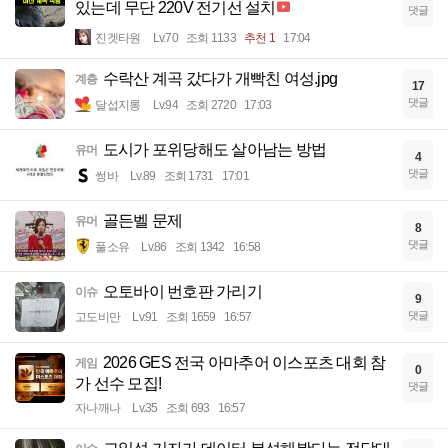
있는데 무단 220V 전기선 설치
댓글
진겟타원
Lv.70
조회 1133
추천 1
17:04
수락산 계곡 갔다가 개빡친 여성.jpg
계층
17
댓글
달섭지롱
Lv.94
조회 2720
17:03
도시가 포위당해도 살아남는 방법
유머
4
댓글
썽바
Lv.89
조회 1731
17:01
골든벨 문제
유머
8
댓글
풀소유
Lv.86
조회 1342
16:58
오토바이 번호판 가리기
이슈
9
댓글
고도비만
Lv.91
조회 1659
16:57
2026 GES 전국 아마추어 이스포츠 대회 참
게임
0
가 선수 모집!
댓글
자나깨나
Lv.35
조회 693
16:57