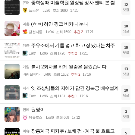
중학생때 미술학원 원장쌤 망사 팬티 본 썰
유머
12
댓글
풀소유
Lv.86
조회 1660
17:25
(ㅎㅂ) 하얀 핑크 비키니 눈나
계층
10
댓글
달섭지롱
Lv.94
조회 1590
추천 2
17:21
주유소에서 기름 넣고 차 고장 났다는 차주
계층
10
댓글
Earth
Lv.96
조회 1720
추천 2
17:21
붉사 2회차를 하게 될줄은 몰랐습니다
게임
13
댓글
바람을베다
Lv.86
조회 1102
추천 2
17:16
옛 조상님들의 지혜가 담긴 경복궁 배수설계
지식
10
댓글
Earth
Lv.96
조회 1131
추천 1
17:16
원영이
연예
3
댓글
케를로스
Lv.86
조회 669
17:12
장흥계곡 피카츄 / 보배 펌 - 계곡 물 흐르고
이슈
5