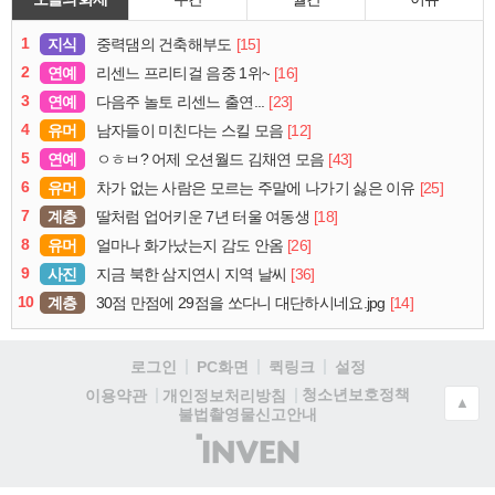
1
지식
[15]
중력댐의 건축해부도
2
연예
[16]
리센느 프리티걸 음중 1위~
3
연예
[23]
다음주 놀토 리센느 출연...
4
유머
[12]
남자들이 미친다는 스킬 모음
5
연예
[43]
ㅇㅎㅂ? 어제 오션월드 김채연 모음
6
유머
[25]
차가 없는 사람은 모르는 주말에 나가기 싫은 이유
7
계층
[18]
딸처럼 업어키운 7년 터울 여동생
8
유머
[26]
얼마나 화가났는지 감도 안옴
9
사진
[36]
지금 북한 삼지연시 지역 날씨
10
계층
[14]
30점 만점에 29점을 쏘다니 대단하시네요.jpg
로그인
PC화면
퀵링크
설정
청소년보호정책
이용약관
개인정보처리방침
▲
불법촬영물신고안내
(주)
인
벤