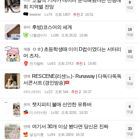
고일석 기자가 데이터 분석해봤다는 전당대
이슈
9
회 지역별 전망
댓글
Ieewrre
Lv.74
조회 1407
추천 2
16:51
후방)코스어의 세계
유머
14
댓글
너빨갱이지
Lv.86
조회 2632
16:46
ㅇㅎ) 초등학생때 이미 D컵이였다는 서터리
계층
10
머 츠자..
댓글
전자팔찌
Lv.93
조회 3743
추천 1
16:45
RESCENE(리센느) - Runaway | 다독다독독
연예
1
서콘서트 (경인방송)
댓글
아이스티이
Lv.32
조회 544
추천 2
16:37
챗지피티 불매 선언한 유튜버
유머
6
댓글
미스터사탄
Lv.92
조회 3281
16:33
여기서 30개 이상 봤다면 당신은 진짜
연예
33
댓글
달섭지롱
Lv.94
조회 2809
16:32