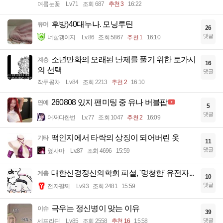
여름눈꽃
Lv.71
조회 687
추천 3
16:22
후방)40대누나. 모닝루틴
유머
26
댓글
너빨갱이지
Lv.86
조회 5867
추천 1
16:10
소년만화의 오래된 난제를 풀기 위한 토가시
계층
16
의 선택
댓글
작두콩차
Lv.84
조회 2213
추천 2
16:10
260808 있지 팬미팅 중 유나 버블팝
연예
5
댓글
어쩌다한번
Lv.77
조회 1047
추천 2
16:09
떡인지에서 타락의 상징이 되어버린 옷
기타
11
댓글
옆사마
Lv.87
조회 4696
15:59
대한신경정신의학회 피셜, '멍청한' 유전자...
계층
10
댓글
전자팔찌
Lv.93
조회 2481
15:59
극우는 정신병이 맞는 이유
이슈
39
댓글
세프라딘
Lv.85
조회 2558
추천 16
15:58