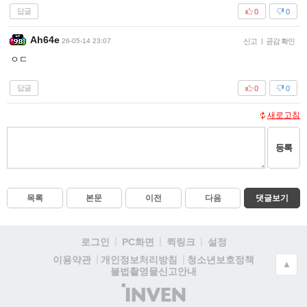
답글
0
0
Ah64e
26-05-14 23:07
신고
|
공감 확인
ㅇㄷ
답글
0
0
새로고침
등록
목록
본문
이전
다음
댓글보기
로그인
PC화면
퀵링크
설정
청소년보호정책
이용약관
개인정보처리방침
▲
불법촬영물신고안내
(주)
인