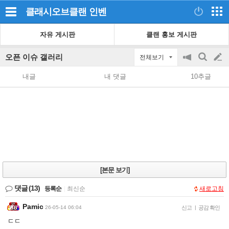
클래시오브클랜
인벤
자유 게시판
클랜 홍보 게시판
오픈 이슈 갤러리
전체보기
공
검
글
지
색
내글
내 댓글
10추글
on/off
쓰
기
[본문 보기]
댓글
(13)
등록순
|
최신순
새로고침
Pamic
26-05-14 06:04
신고
|
공감 확인
ㄷㄷ