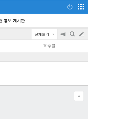
랜 홍보 게시판
전체보기
공
검
글
지
색
10추글
on/off
쓰
기
.
▲