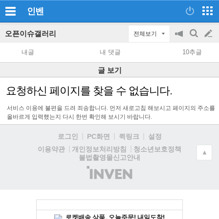
인벤
오픈이슈갤러리
전체보기
공
검
글
지
색
내글
내 댓글
10추글
on/off
쓰
글 보기
기
요청하신 페이지를 찾을 수 없습니다.
서비스 이용에 불편을 드려 죄송합니다. 먼저 새로고침 해보시고 페이지의 주소를
올바르게 입력했는지 다시 한번 확인해 보시기 바랍니다.
로그인
PC화면
퀵링크
설정
청소년보호정책
이용약관
개인정보처리방침
▲
불법촬영물신고안내
(주)
인
벤