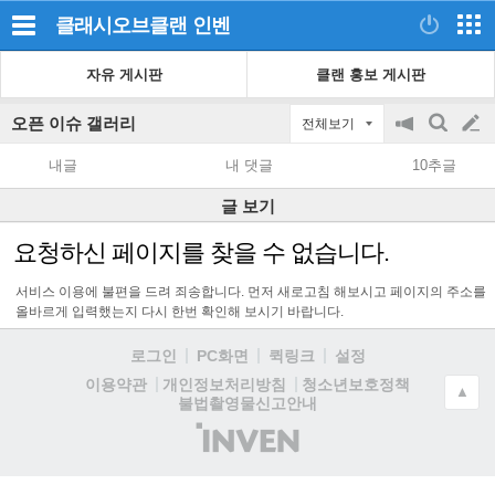
클래시오브클랜
인벤
자유 게시판
클랜 홍보 게시판
오픈 이슈 갤러리
전체보기
공
검
글
지
색
내글
내 댓글
10추글
on/off
쓰
글 보기
기
요청하신 페이지를 찾을 수 없습니다.
서비스 이용에 불편을 드려 죄송합니다. 먼저 새로고침 해보시고 페이지의 주소를
올바르게 입력했는지 다시 한번 확인해 보시기 바랍니다.
로그인
PC화면
퀵링크
설정
청소년보호정책
이용약관
개인정보처리방침
▲
불법촬영물신고안내
(주)
인
벤