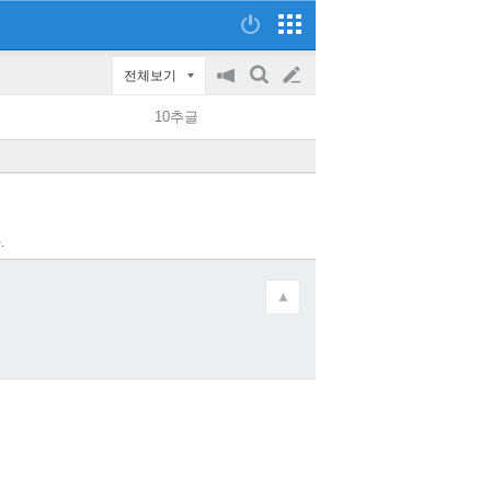
전체보기
공
검
글
지
색
10추글
on/off
쓰
기
.
▲