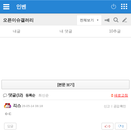
인벤
오픈이슈갤러리
전체보기
공
검
글
지
색
내글
내 댓글
10추글
on/off
쓰
기
[본문 보기]
댓글
(12)
등록순
|
최신순
새로고침
긱스
26-05-14 06:18
신고
|
공감 확인
ㅇㄷ
답글
0
0