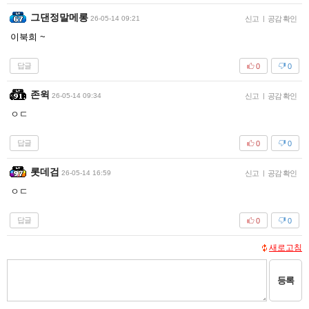
그댄정말메롱
26-05-14 09:21
신고
|
공감 확인
이북희 ~
답글
0
0
존윅
26-05-14 09:34
신고
|
공감 확인
ㅇㄷ
답글
0
0
롯데검
26-05-14 16:59
신고
|
공감 확인
ㅇㄷ
답글
0
0
새로고침
등록