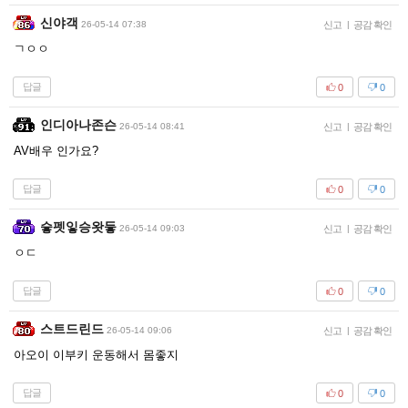
신야객
26-05-14 07:38
신고
|
공감 확인
ㄱㅇㅇ
답글
0
0
인디아나존슨
26-05-14 08:41
신고
|
공감 확인
AV배우 인가요?
답글
0
0
슿펫잏승왓듷
26-05-14 09:03
신고
|
공감 확인
ㅇㄷ
답글
0
0
스트드린드
26-05-14 09:06
신고
|
공감 확인
아오이 이부키 운동해서 몸좋지
답글
0
0