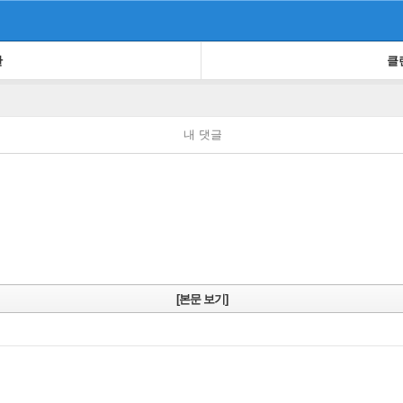
판
클
내 댓글
[본문 보기]