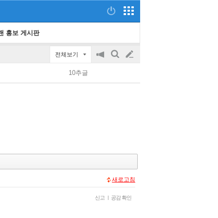
랜 홍보 게시판
전체보기
공
검
글
지
색
10추글
on/off
쓰
기
새로고침
신고
|
공감 확인