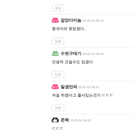
답글
잡았다이놈
26-05-14 08:16
중국이라 못믿겠다..
답글
수컷구데기
26-05-14 08:18
인생작 건질수도 있겠다
답글
일권만파
26-05-14 09:31
저걸 하겠다고 줄서있는건가 ㄷㄷㄷ
답글
존윅
26-05-14 09:33
ㄷㄷㄷ