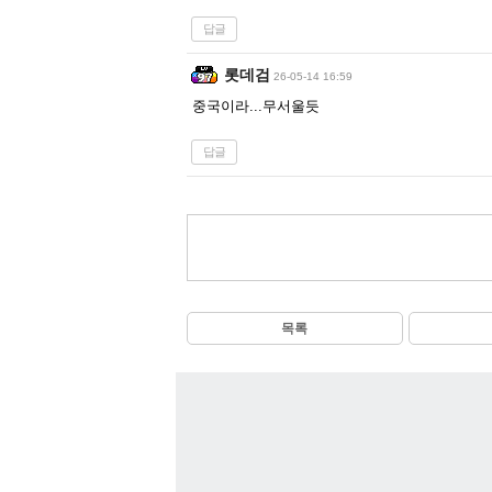
답글
롯데검
26-05-14 16:59
중국이라...무서울듯
답글
목록