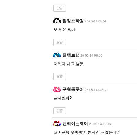
답글
깜장스타킹
26-05-14 06:59
오 멋은 있네
답글
클랩트랩
26-05-14 08:05
저러다 사고 날듯
답글
구월동문어
26-05-14 08:13
날다람쥐?
답글
번쩍이는제이
26-05-14 08:15
코어근육 좋아야 이쁜사진 찍겠는데?