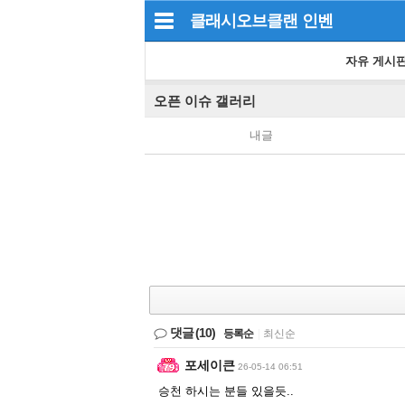
클래시오브클랜
인벤
자유 게시
오픈 이슈 갤러리
내글
댓글
(10)
등록순
|
최신순
포세이큰
26-05-14 06:51
승천 하시는 분들 있을듯..