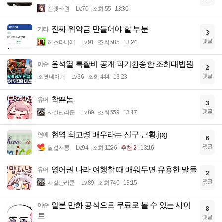
진겟타원
Lv.70
조회 55
13:30
진짜 위약금 만들어야 할 부분
기타
3
댓글
히스파니에
Lv.91
조회 585
13:24
윤석열 특활비 공개 파기환송한 조희대법원
이슈
2
댓글
조졋네이거
Lv.36
조회 444
13:23
착쁜놈
유머
3
댓글
사실난라쿤
Lv.89
조회 559
13:17
현역 최고령 배우라는 신구 근황.jpg
연예
6
댓글
달섭지롱
Lv.94
조회 1226
추천 2
13:16
영어권 나라 여행할 때 배워두면 유용한 말들
유머
2
댓글
사실난라쿤
Lv.89
조회 740
13:15
일본 만화 공식으로 무료로 볼 수 있는 사이
이슈
8
트
댓글