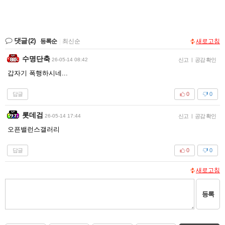
댓글
(2)
등록순
|
최신순
새로고침
수명단축
26-05-14 08:42
신고
|
공감 확인
갑자기 폭행하시네...
답글
0
0
롯데검
26-05-14 17:44
신고
|
공감 확인
오픈밸런스갤러리
답글
0
0
새로고침
등록