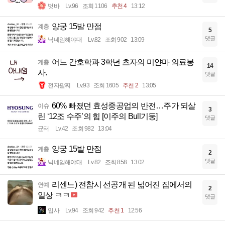
벗바
Lv.96
조회 1106
추천 4
13:12
양궁 15발 만점
계층
5
댓글
닉네임해야대
Lv.82
조회 902
13:09
어느 간호학과 3학년 츠자의 미얀마 의료봉
계층
14
사.
댓글
전자팔찌
Lv.93
조회 1605
추천 2
13:05
60% 빠졌던 효성중공업의 반전…주가 되살
이슈
3
린 ‘12조 수주’의 힘 [이주의 Bull기둥]
댓글
균터
Lv.42
조회 982
13:04
양궁 15발 만점
계층
2
댓글
닉네임해야대
Lv.82
조회 858
13:02
리센느) 전참시 선공개 된 넓어진 집에서의
연예
2
일상 ㅋㅋ
댓글
입사
Lv.94
조회 942
추천 1
12:56