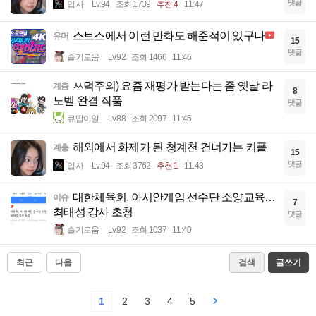
댓글
입사
Lv.94
조회 1739
추천 4
11:47
스브스에서 이런 만화도 해준적이 있구나
유머
15
댓글
슬기로움
Lv.92
조회 1466
11:46
ㅆ덕주의) 요즘 재평가 받는다는 좀 옛날 라
계층
8
노벨 완결 작품
댓글
큐땁이알
Lv.88
조회 2097
11:45
해외에서 화제가 된 청계천 건너가는 커플
계층
15
댓글
입사
Lv.94
조회 3762
추천 1
11:43
대한체육회, 아시안게임 선수단 소양교육…
이슈
7
최태성 강사 초청
댓글
슬기로움
Lv.92
조회 1037
11:40
최근
다음
검색
글쓰기
1
2
3
4
5