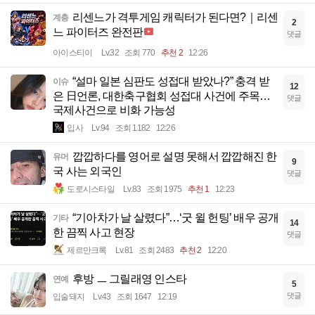
리센느가 격투게임 캐릭터가 된다면?｜리센
계층
2
느 파이터즈 완전판
댓글
아이스티이
Lv.32
조회 770
추천 2
12:26
“설마 일본 심판도 성접대 받았나?” 충격 받
이슈
12
은 日언론, 대한축구협회 성접대 사건에 주목…
댓글
국제사건으로 비화 가능성
입사
Lv.94
조회 1182
12:26
깝깝하다를 영어로 설명 못해서 깝깝해진 한
유머
9
국 사는 외국인
댓글
도로시스타일
Lv.83
조회 1975
추천 1
12:23
“기아차가 날 살렸다”…‘굿 윌 헌팅’ 배우 공개
기타
14
한 끔찍 사고 현장
댓글
제르만크록
Lv.81
조회 2483
추천 2
12:20
후방 ㅡ 그릴래영 인스타
연예
5
댓글
입술돼지
Lv.43
조회 1647
12:19