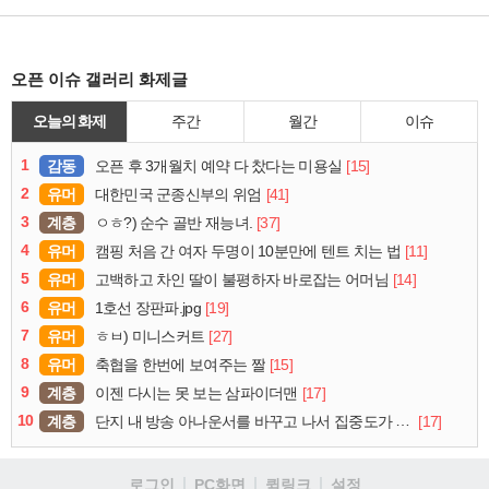
오픈 이슈 갤러리 화제글
오늘의 화제
주간
월간
이슈
1
감동
[15]
오픈 후 3개월치 예약 다 찼다는 미용실
2
유머
[41]
대한민국 군종신부의 위엄
3
계층
[37]
ㅇㅎ?) 순수 골반 재능녀.
4
유머
[11]
캠핑 처음 간 여자 두명이 10분만에 텐트 치는 법
5
유머
[14]
고백하고 차인 딸이 불평하자 바로잡는 어머님
6
유머
[19]
1호선 장판파.jpg
7
유머
[27]
ㅎㅂ) 미니스커트
8
유머
[15]
축협을 한번에 보여주는 짤
9
계층
[17]
이젠 다시는 못 보는 삼파이더맨
10
계층
[17]
단지 내 방송 아나운서를 바꾸고 나서 집중도가 확 올라갔다는 한 아파트의 안내방송
로그인
PC화면
퀵링크
설정