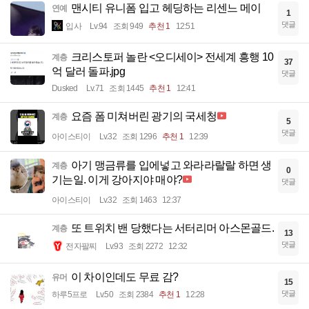
맨시티 유니폼 입고 헤딩하는 리센느 메이
연예
1
댓글
입사
Lv.94
조회 949
추천 1
12:51
크리스토퍼 놀란 <오디세이> 전세계 흥행 10
계층
37
억 달러 돌파.jpg
댓글
Dusked
Lv.71
조회 1445
추천 1
12:41
요즘 폼 미쳐버린 광기의 국세청
계층
5
댓글
아이스티이
Lv.32
조회 1296
추천 1
12:39
아기 맹금류를 입에넣고 와라라랄랄 하면 생
계층
0
기는일. 이게 강아지야 매야?
댓글
아이스티이
Lv.32
조회 1463
12:37
또 트위치 밴 당했다는 서터리머 아스몬골드.
계층
13
댓글
전자팔찌
Lv.93
조회 2272
12:32
이 차이인데도 무료 감?
유머
15
댓글
하루5프로
Lv.50
조회 2384
추천 1
12:28