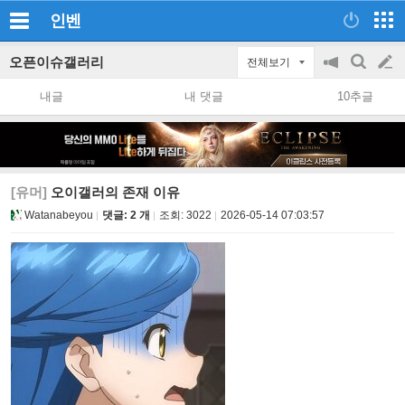
인벤
오픈이슈갤러리
전체보기
공
검
글
지
색
내글
내 댓글
10추글
on/off
쓰
기
[유머]
오이갤러의 존재 이유
Watanabeyou
댓글: 2 개
조회:
3022
2026-05-14 07:03:57