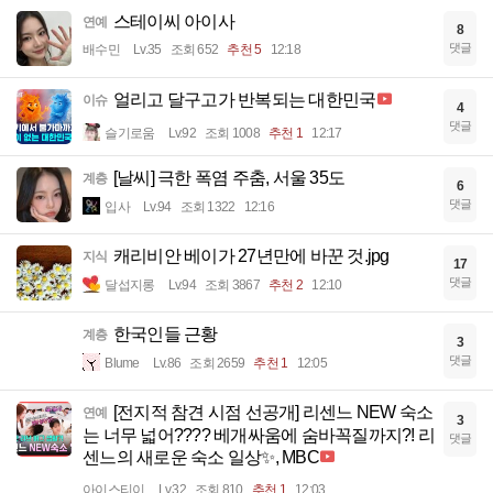
스테이씨 아이사
연예
8
댓글
배수민
Lv.35
조회 652
추천 5
12:18
얼리고 달구고가 반복되는 대한민국
이슈
4
댓글
슬기로움
Lv.92
조회 1008
추천 1
12:17
[날씨] 극한 폭염 주춤, 서울 35도
계층
6
댓글
입사
Lv.94
조회 1322
12:16
캐리비안 베이가 27년만에 바꾼 것.jpg
지식
17
댓글
달섭지롱
Lv.94
조회 3867
추천 2
12:10
한국인들 근황
계층
3
댓글
Blume
Lv.86
조회 2659
추천 1
12:05
[전지적 참견 시점 선공개] 리센느 NEW 숙소
연예
3
는 너무 넓어???? 베개싸움에 숨바꼭질까지?! 리
댓글
센느의 새로운 숙소 일상✨, MBC
아이스티이
Lv.32
조회 810
추천 1
12:03