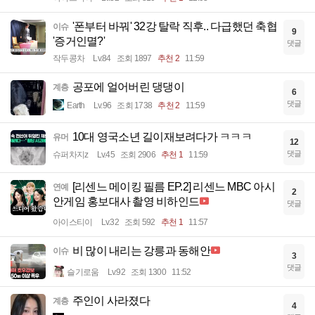
'폰부터 바꿔' 32강 탈락 직후.. 다급했던 축협
이슈
9
'증거인멸?'
댓글
작두콩차
Lv.84
조회 1897
추천 2
11:59
공포에 얼어버린 댕댕이
계층
6
댓글
Earth
Lv.96
조회 1738
추천 2
11:59
10대 영국소년 길이재보려다가 ㅋㅋㅋ
유머
12
댓글
슈퍼차지z
Lv.45
조회 2906
추천 1
11:59
[리센느 메이킹 필름 EP.2] 리센느 MBC 아시
연예
2
안게임 홍보대사 촬영 비하인드
댓글
아이스티이
Lv.32
조회 592
추천 1
11:57
비 많이 내리는 강릉과 동해안
이슈
3
댓글
슬기로움
Lv.92
조회 1300
11:52
주인이 사라졌다
계층
4