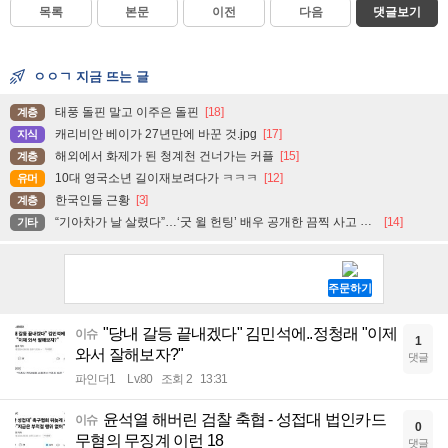
목록
본문
이전
다음
댓글보기
ㅇㅇㄱ 지금 뜨는 글
태풍 돌핀 말고 이주은 돌핀
[18]
계층
캐리비안 베이가 27년만에 바꾼 것.jpg
[17]
지식
해외에서 화제가 된 청계천 건너가는 커플
[15]
계층
10대 영국소년 길이재보려다가 ㅋㅋㅋ
[12]
유머
한국인들 근황
[3]
계층
“기아차가 날 살렸다”…‘굿 윌 헌팅’ 배우 공개한 끔찍 사고 현장
[14]
기타
"당내 갈등 끝내겠다" 김민석에..정청래 "이제
이슈
1
와서 잘해보자?"
댓글
파인더1
Lv.80
조회 2
13:31
윤석열 해버린 검찰 축협 - 성접대 법인카드
이슈
0
무혐의 무징계 이런 18
댓글