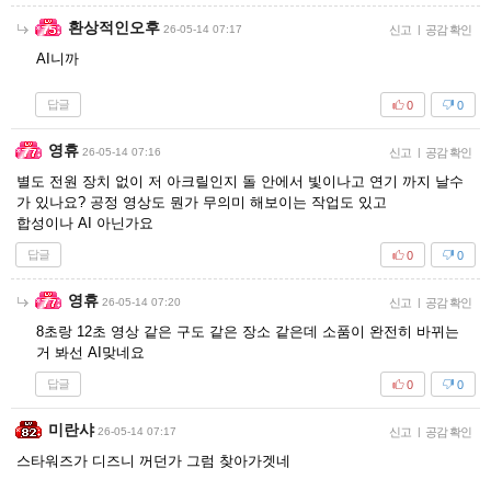
환상적인오후
26-05-14 07:17
신고
|
공감 확인
AI니까
답글
0
0
영휴
26-05-14 07:16
신고
|
공감 확인
별도 전원 장치 없이 저 아크릴인지 돌 안에서 빛이나고 연기 까지 날수
가 있나요? 공정 영상도 뭔가 무의미 해보이는 작업도 있고
합성이나 AI 아닌가요
답글
0
0
영휴
26-05-14 07:20
신고
|
공감 확인
8초랑 12초 영상 같은 구도 같은 장소 같은데 소품이 완전히 바뀌는
거 봐선 AI맞네요
답글
0
0
미란샤
26-05-14 07:17
신고
|
공감 확인
스타워즈가 디즈니 꺼던가 그럼 찾아가겟네