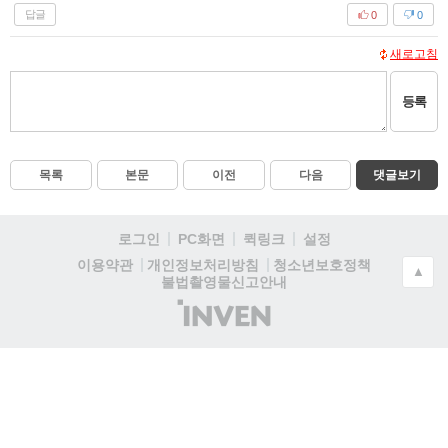
답글
0
0
새로고침
등록
목록
본문
이전
다음
댓글보기
로그인
PC화면
퀵링크
설정
청소년보호정책
이용약관
개인정보처리방침
▲
불법촬영물신고안내
(주)
인
벤