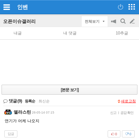
인벤
오픈이슈갤러리
전체보기
공
검
글
지
색
내글
내 댓글
10추글
on/off
쓰
기
[본문 보기]
댓글
(9)
등록순
|
최신순
새로고침
엘라스틴
26-05-14 07:15
신고
|
공감 확인
연기가 어케 나오지
답글
0
0