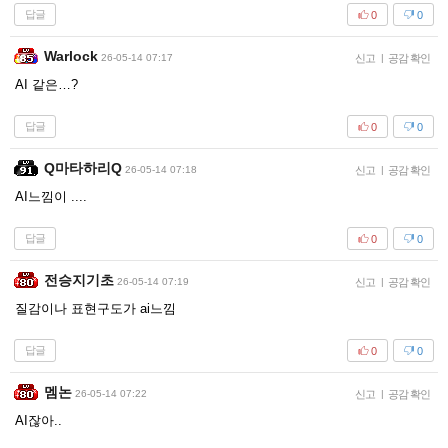
답글
0
0
Warlock
26-05-14 07:17
신고
|
공감 확인
AI 같은…?
답글
0
0
Q마타하리Q
26-05-14 07:18
신고
|
공감 확인
AI느낌이 ....
답글
0
0
전승지기초
26-05-14 07:19
신고
|
공감 확인
질감이나 표현구도가 ai느낌
답글
0
0
멤논
26-05-14 07:22
신고
|
공감 확인
AI잖아..