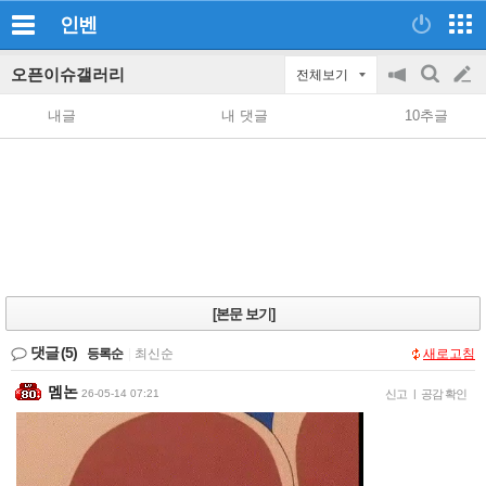
인벤
오픈이슈갤러리
전체보기
공
검
글
지
색
내글
내 댓글
10추글
on/off
쓰
기
[본문 보기]
댓글
(5)
등록순
|
최신순
새로고침
멤논
26-05-14 07:21
신고
|
공감 확인