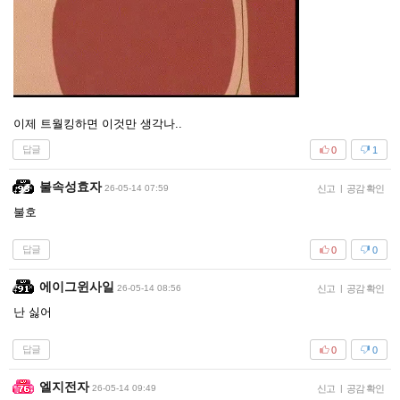
이제 트월킹하면 이것만 생각나..
답글
0
1
불속성효자
26-05-14 07:59
신고
|
공감 확인
불호
답글
0
0
에이그윈사일
26-05-14 08:56
신고
|
공감 확인
난 싫어
답글
0
0
엘지전자
26-05-14 09:49
신고
|
공감 확인