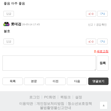
좋음 아주 좋음
답글
0
0
롯데검
26-05-14 17:45
신고
|
공감 확인
불호
답글
0
0
새로고침
등록
목록
본문
이전
다음
댓글보기
로그인
PC화면
퀵링크
설정
청소년보호정책
이용약관
개인정보처리방침
▲
불법촬영물신고안내