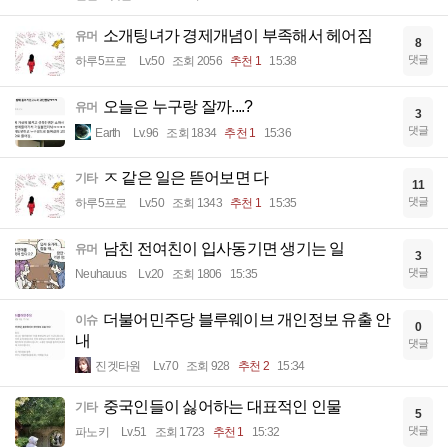
소개팅녀가 경제개념이 부족해서 헤어짐
유머
8
댓글
하루5프로
Lv.50
조회 2056
추천 1
15:38
오늘은 누구랑 잘까....?
유머
3
댓글
Earth
Lv.96
조회 1834
추천 1
15:36
ㅈ 같은 일은 뜯어보면 다
기타
11
댓글
하루5프로
Lv.50
조회 1343
추천 1
15:35
남친 전여친이 입사동기면 생기는 일
유머
3
댓글
Neuhauus
Lv.20
조회 1806
15:35
더불어민주당 블루웨이브 개인정보 유출 안
이슈
0
내
댓글
진겟타원
Lv.70
조회 928
추천 2
15:34
중국인들이 싫어하는 대표적인 인물
기타
5
댓글
파노키
Lv.51
조회 1723
추천 1
15:32