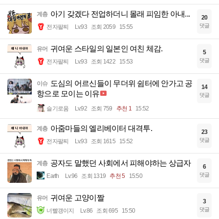
아기 갖겠다 전업하더니 몰래 피임한 아내...
계층
20
댓글
전자팔찌
Lv.93
조회 2059
15:55
귀여운 스타일의 일본인 여친 체감.
유머
5
댓글
전자팔찌
Lv.93
조회 1422
15:53
도심의 어르신들이 무더위 쉼터에 안가고 공
이슈
14
항으로 모이는 이유
댓글
슬기로움
Lv.92
조회 759
추천 1
15:52
아줌마들의 엘리베이터 대격투.
계층
23
댓글
전자팔찌
Lv.93
조회 1615
15:52
공자도 말했던 사회에서 피해야하는 상급자
계층
6
댓글
Earth
Lv.96
조회 1319
추천 5
15:50
귀여운 고양이짤
유머
3
댓글
너빨갱이지
Lv.86
조회 695
15:50