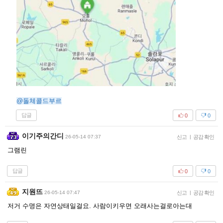
@돌체콜드부르
답글
0
0
이기주의간디
26-05-14 07:37
신고
|
공감 확인
그램린
답글
0
0
지원뜨
26-05-14 07:47
신고
|
공감 확인
저거 수명은 자연상태일걸요. 사람이키우면 오래사는걸로아는대