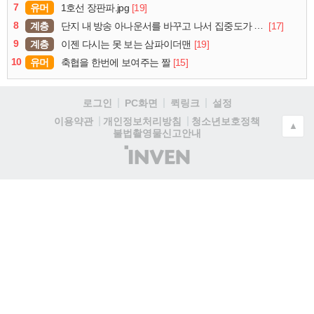
7
유머
[19]
1호선 장판파.jpg
8
계층
[17]
단지 내 방송 아나운서를 바꾸고 나서 집중도가 확 올라갔다는 한 아파트의 안내방송
9
계층
[19]
이젠 다시는 못 보는 삼파이더맨
10
유머
[15]
축협을 한번에 보여주는 짤
로그인
PC화면
퀵링크
설정
청소년보호정책
이용약관
개인정보처리방침
▲
불법촬영물신고안내
(주)
인
벤