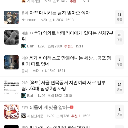
레이키얀
Lv.73
조회 1417
추천 1
15:13
자꾸 대시하는 남자 받아준 여자
유머
11
댓글
Neuhauus
Lv.20
조회 3004
15:13
ㅇㅎ?) 의외로 박테리아에게 있다는 신체?부
계층
10
위
댓글
Earth
Lv.96
조회 2380
추천 1
15:11
AI가 바이러스도 만들어내는 세상…공포 영
이슈
7
화가 따로 없네
댓글
균터
Lv.42
조회 1549
15:11
[속보] 서울 면목동서 지인끼리 서로 칼부
이슈
14
림…60대 남성 2명 사망
댓글
Earth
Lv.96
조회 1802
15:10
늬들이 게 맛을 알어~
기타
1
댓글
사실난라쿤
Lv.89
조회 726
추천 1
15:02
키 차이나는 여친의 싸움 대처법
계층