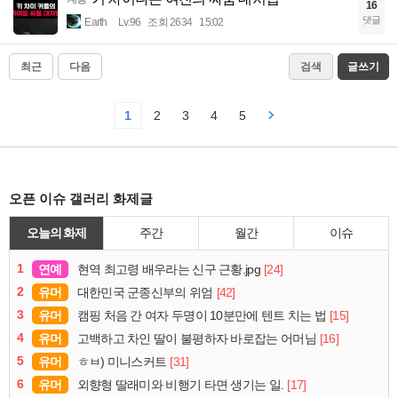
16
댓글
Earth
Lv.96
조회 2634
15:02
최근
다음
검색
글쓰기
1
2
3
4
5
오픈 이슈 갤러리 화제글
오늘의 화제
주간
월간
이슈
1
연예
[24]
현역 최고령 배우라는 신구 근황.jpg
2
유머
[42]
대한민국 군종신부의 위엄
3
유머
[15]
캠핑 처음 간 여자 두명이 10분만에 텐트 치는 법
4
유머
[16]
고백하고 차인 딸이 불평하자 바로잡는 어머님
5
유머
[31]
ㅎㅂ) 미니스커트
6
유머
[17]
외향형 딸래미와 비행기 타면 생기는 일.