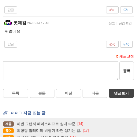
답글
0
0
롯데검
26-05-14 17:46
신고
|
공감 확인
귀엽네요
답글
0
0
새로고침
등록
목록
본문
이전
다음
댓글보기
ㅇㅇㄱ 지금 뜨는 글
이번 그랜저 페이스리프트 실내 수준
[14]
계층
외향형 딸래미와 비행기 타면 생기는 일.
[17]
유머