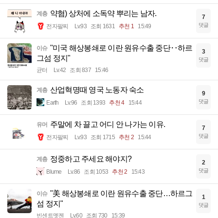
약혐) 상처에 소독약 뿌리는 남자.
계층
7
댓글
전자팔찌
Lv.93
조회 1631
추천 1
15:49
"미국 해상봉쇄로 이란 원유수출 중단‥하르
이슈
3
그섬 정지"
댓글
균터
Lv.42
조회 837
15:46
산업혁명때 영국 노동자 숙소
계층
9
댓글
Earth
Lv.96
조회 1393
추천 4
15:44
주말에 차 끌고 어디 안 나가는 이유.
유머
7
댓글
전자팔찌
Lv.93
조회 1715
추천 2
15:44
정중하고 주세요 해야지?
계층
2
댓글
Blume
Lv.86
조회 1053
추천 2
15:43
"美 해상봉쇄로 이란 원유수출 중단…하르그
이슈
1
섬 정지"
댓글
빈센트멧젠
Lv.60
조회 730
15:39