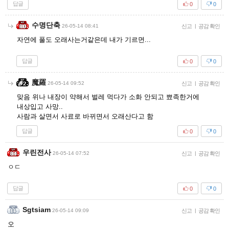
답글
0
0
수명단축
26-05-14 08:41
신고
|
공감 확인
자연에 풀도 오래사는거같은데 내가 기르면...
답글
0
0
魔羅
26-05-14 09:52
신고
|
공감 확인
맞음 위나 내장이 약해서 벌레 먹다가 소화 안되고 뾰족한거에
내상입고 사망..
사람과 살면서 사료로 바뀌면서 오래산다고 함
답글
0
0
우린전사
26-05-14 07:52
신고
|
공감 확인
ㅇㄷ
답글
0
0
Sgtsiam
26-05-14 09:09
신고
|
공감 확인
오