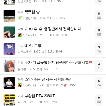
댓글
빈센트멧젠
Lv.60
조회 914
16:15
똑똑한 말
유머
5
댓글
너빨갱이지
Lv.86
조회 672
16:12
ㅎㅂ) 후- 후- 행정반에서 전파합니다
감동
5
댓글
히스파니에
Lv.91
조회 1378
16:10
GTA6 근황
이슈
3
댓글
빈센트멧젠
Lv.60
조회 1171
16:03
누가 더 잘못했는지 팽팽하다는 유도시합
이슈
4
댓글
윤석렬
Lv.65
조회 1069
15:57
스압) 추운 곳 사는 사람들 특징
유머
6
댓글
히스파니에
Lv.91
조회 1293
추천 1
15:55
부활한 RTX 2080 Ti
기타
9
댓글
파노키
Lv.51
조회 1421
15:55