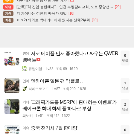
자꾸 대시하는 남자 받아준 여자
[11]
유머
[단독] “차 진입 불편해서”…인천 부평감리교회, 도로 중앙선 ‘검은 페인트’로 지워
[29]
이슈
키 차이나는 여친의 싸움 대처법
[16]
계층
ㅇㅎ?) 의외로 박테리아에게 있다는 신체?부위
[10]
계층
서로 메이플 먼저 좋아했다고 싸우는 QWER
연예
0
멤버들
댓글
큐땁이알
Lv.88
조회 99
16:29
엔하이픈 일본 팬 악플로 ...
연예
1
댓글
라라크로포드
Lv.87
조회 210
16:28
'그래픽카드를 MSRP에 판매하는 이벤트'가
기타
2
퀘이크콘 최대 화제 중 하나로 부상
댓글
파노키
Lv.51
조회 412
16:22
중국 전기차 7월 판매량
이슈
6