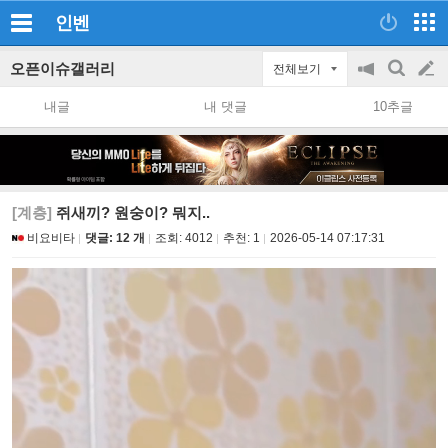
인벤
오픈이슈갤러리
전체보기
공
검
글
지
색
내글
내 댓글
10추글
on/off
쓰
기
[계층]
쥐새끼? 원숭이? 뭐지..
비요비타
댓글: 12 개
조회:
4012
추천:
1
2026-05-14 07:17:31