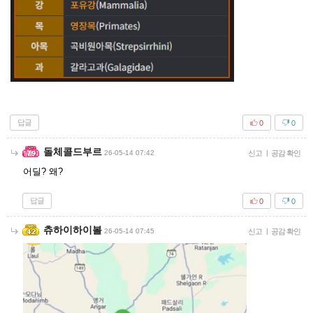
답글
0
0
돌체콜드부르
26-05-14 07:42
신고
|
공감 확인
어딜? 왜?
답글
0
0
츄하이하이볼
26-05-14 07:45
신고
|
공감 확인