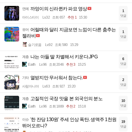
까엉이의 신라퀸카 파묘 영상
연예
1
댓글
아이스티이
Lv.32
조회 657
추천 1
15:30
어릴때와 달리 지금보면 느낌이 다른 춤추는
유머
1
젤라비
댓글
슬기로움
Lv.92
조회 580
15:29
나는 아들 딸 차별해서 키운다.JPG
계층
6
댓글
Earth
Lv.96
조회 2046
추천 3
15:25
열받지만 무서워서 참는다.
기타
2
댓글
사람아니야
Lv.63
조회 927
15:20
고질적인 국장 맛을 본 외국인의 분노
계층
10
댓글
Earth
Lv.96
조회 1889
추천 2
15:18
'한 잔당 130원' 주세 인상 폭탄. 생맥주 1천원
이슈
19
뛰어오르나?
댓글