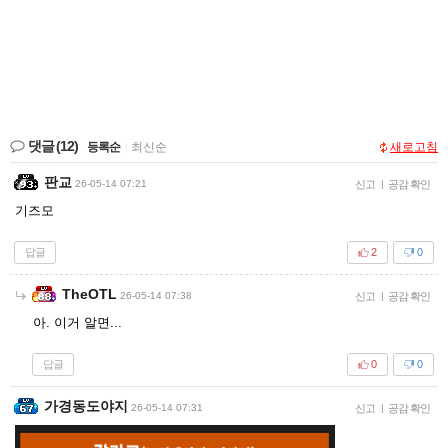
댓글
(12)
등록순
|
최신순
새로고침
판교
26-05-14 07:21
신고
|
공감 확인
기즈모
답글
2
0
TheOTL
26-05-14 07:38
신고
|
공감 확인
아. 이거 알면...
답글
0
0
가경동도야지
26-05-14 07:31
신고
|
공감 확인