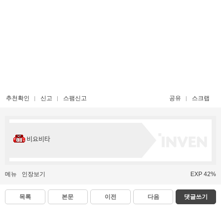
추천확인
신고
스팸신고
공유
스크랩
비요비타
메뉴
인장보기
EXP 42%
목록
본문
이전
다음
댓글쓰기