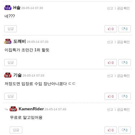
H솔
26-05-14 07:30
신고
|
공감 확인
네???
답글
0
0
도깨비
26-05-14 07:33
신고
|
공감 확인
이집특가 조만간 1위 할듯
답글
0
0
기술
26-05-14 07:33
신고
|
공감 확인
저정도면 입장료 수입 장난아니겠다 ㄷㄷ
답글
0
0
KamenRider
26-05-14 07:40
신고
|
공감 확인
무료로 알고있어용
답글
0
0