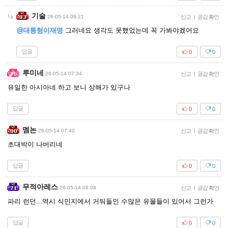
기술
26-05-14 08:21
신고
|
공감 확인
@대통형이재명
그러네요 생각도 못했었는데 꼭 가봐야겠어요
답글
0
0
루미네
26-05-14 07:34
신고
|
공감 확인
유일한 아시아네 하고 보니 상해가 있구나
답글
0
0
멤논
26-05-14 07:40
신고
|
공감 확인
초대박이 나버리네
답글
0
0
무적아레스
26-05-14 08:08
신고
|
공감 확인
파리 런던...역시 식민지에서 거둬들인 수많은 유물들이 있어서 그런가
답글
0
0