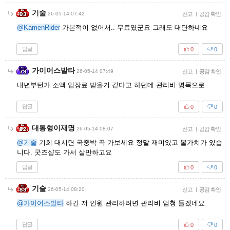
기술
26-05-14 07:42
신고
|
공감 확인
@KamenRider
가본적이 없어서.. 무료였군요 그래도 대단하네요
답글
0
0
가이어스발타
26-05-14 07:49
신고
|
공감 확인
내년부턴가 소액 입장료 받을거 같다고 하던데 관리비 명목으로
답글
0
0
대통형이재명
26-05-14 08:07
신고
|
공감 확인
@기술
기회 대시면 국중박 꼭 가보세요 정말 재미있고 볼가치가 있습
니다. 굿즈샵도 가서 살만하고요
답글
0
0
기술
26-05-14 08:20
신고
|
공감 확인
@가이어스발타
하긴 저 인원 관리하려면 관리비 엄청 들겠네요
답글
0
0