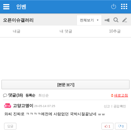
인벤
오픈이슈갤러리
전체보기
공
검
글
지
색
내글
내 댓글
10추글
on/off
쓰
기
[본문 보기]
댓글
(16)
등록순
|
최신순
새로고침
고양고앵이
26-05-14 07:25
신고
|
공감 확인
와씨 진짜로 ㅋㅋㅋㅋ예전에 사람없던 국박시절끝났네 ㅠㅠ
답글
1
0