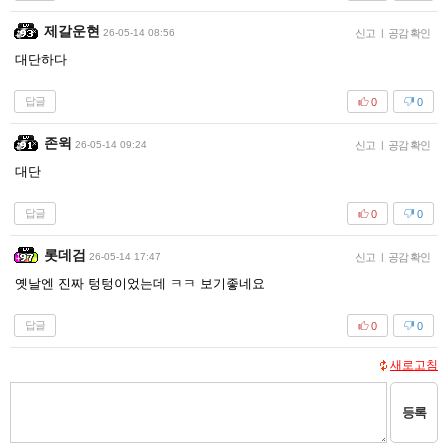
제갈운현
26-05-14 08:56
신고
|
공감 확인
대단하다
답글
0
0
존윅
26-05-14 09:24
신고
|
공감 확인
대단
답글
0
0
롯데검
26-05-14 17:47
신고
|
공감 확인
옛날엔 진짜 텅텅이었는데 ㅋㅋ 보기좋네요
답글
0
0
새로고침
등록