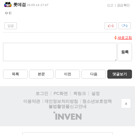
롯데검
26-05-14 17:47
신고
|
공감 확인
ㅇㄷ
답글
0
0
새로고침
등록
목록
본문
이전
다음
댓글보기
로그인
PC화면
퀵링크
설정
청소년보호정책
이용약관
개인정보처리방침
▲
불법촬영물신고안내
(주)
인
벤