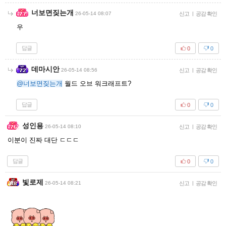
너보면짖는개
26-05-14 08:07
신고
|
공감 확인
우
답글
0
0
데마시안
26-05-14 08:56
신고
|
공감 확인
@너보면짖는개
월드 오브 워크래프트?
답글
0
0
성인용
26-05-14 08:10
신고
|
공감 확인
이분이 진짜 대단 ㄷㄷㄷ
답글
0
0
빛로제
26-05-14 08:21
신고
|
공감 확인