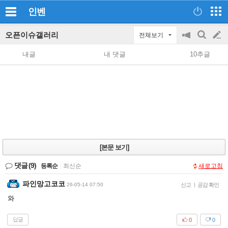
인벤
오픈이슈갤러리
전체보기
공
검
글
지
색
내글
내 댓글
10추글
on/off
쓰
기
[본문 보기]
댓글
(9)
등록순
|
최신순
새로고침
파인망고코코
26-05-14 07:50
신고
|
공감 확인
와
답글
0
0