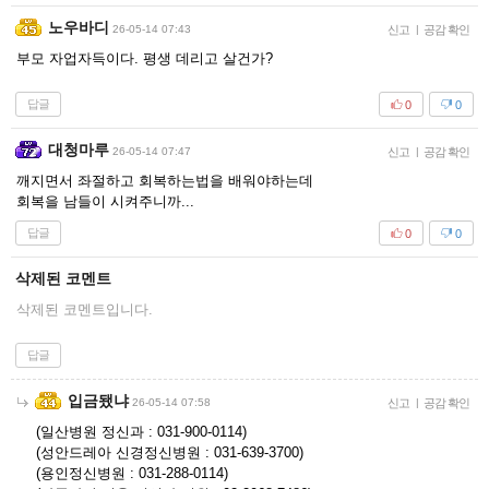
노우바디
26-05-14 07:43
신고
|
공감 확인
부모 자업자득이다. 평생 데리고 살건가?
답글
0
0
대청마루
26-05-14 07:47
신고
|
공감 확인
깨지면서 좌절하고 회복하는법을 배워야하는데
회복을 남들이 시켜주니까...
답글
0
0
삭제된 코멘트
삭제된 코멘트입니다.
답글
입금됐냐
26-05-14 07:58
신고
|
공감 확인
(일산병원 정신과 : 031-900-0114)
(성안드레아 신경정신병원 : 031-639-3700)
(용인정신병원 : 031-288-0114)