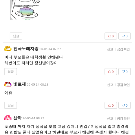
답글
0
0
전국노래자랑
26-05-14 07:57
신고
|
공감 확인
아니 부모들은 대학생활 안해봤나
해봤어도 저러면 정신병이잖아
답글
0
0
빛로제
26-05-14 08:18
신고
|
공감 확인
에휴
답글
0
0
산하
26-05-14 08:27
신고
|
공감 확인
초중때 까지 자기 성적을 모름 고딩 갔더니 웬걸? 지성적을 알고 충격먹
음 멘탈도 존나 살얼음이고 하던대로 부모가 해결해 주겠지 했더니 해결