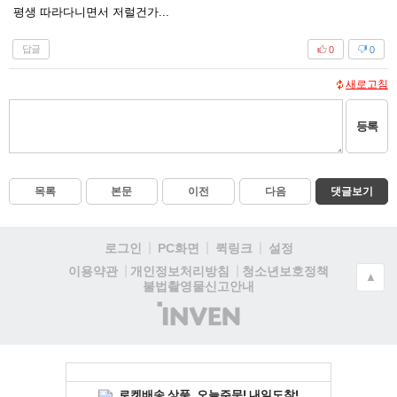
평생 따라다니면서 저럴건가...
답글
0
0
새로고침
등록
목록
본문
이전
다음
댓글보기
로그인
PC화면
퀵링크
설정
청소년보호정책
이용약관
개인정보처리방침
▲
불법촬영물신고안내
(주)
인
벤