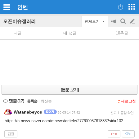
인벤
오픈이슈갤러리
전체보기
공
검
글
지
색
내글
내 댓글
10추글
on/off
쓰
기
[본문 보기]
댓글
(17)
등록순
|
최신순
새로고침
Watanabeyou
26-05-14 07:42
신고
|
공감 확인
https://n.news.naver.com/mnews/article/277/0005761833?sid=102
답글
0
0