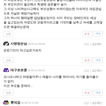
차 부모의견이 필요해서 학생때 생존율이 높다
그 이상 나이먹는다고해도 부모성향이 바뀌지않는한 지속적인 과잉관심
으로 자살은 예방가능하다
그저 하나의 형태일뿐 답답할순있어도 이미 우리는 장애인과도 세상
을 살고있는데 저정도면 모범적이라고봄 기대치를 낮추고 자세를 고쳐않
으면 해결되는문제
답글
0
0
사랑방손님
26-05-14 09:08
신고
|
공감 확인
은둔기인이 되고싶은가보지
답글
0
0
데구르르쿵
26-05-14 09:43
신고
|
공감 확인
오냐오냐하고 떠받들어주니 애들이 나이를 먹어서도 자기를 돌아볼수
가 없지.
이건 부모들 문제야...
답글
0
0
롯데검
26-05-14 17:49
신고
|
공감 확인