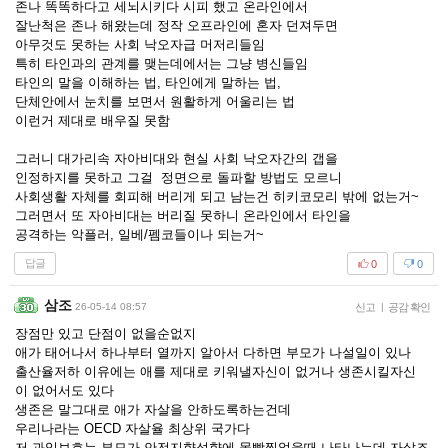
존나 똑똑하다고 세뇌시키다 시피 했고 온라인에서
잘난척은 존나 해왔는데 정작 오프라인에 혼자 던져두면
아무것도 못하는 사회 낙오자급 머저리들임
특히 타인과의 관계를 맺는데에서는 그냥 병신들임
타인의 말을 이해하는 법, 타인에게 말하는 법,
단체안에서 눈치를 보면서 원활하게 어울리는 법
이런거 제대로 배우질 못함
그러니 대가리속 자아비대와 현실 사회 낙오자간의 갭을
인정하지를 못하고 그걸 정면으로 돌파할 방법도 모르니
사회생활 자체를 회피해 버리게 되고 남는건 히키코모리 밖에 없는거~
그러면서 또 자아비대는 버리질 못하니 온라인에서 타인을
공격하는 악플러, 일베/펨코들이나 되는거~
답글
0
0
삼조
26-05-14 08:57
신고
|
공감 확인
장점만 있고 단점이 없을순없지
애가 태어나서 하나부터 열까지 알아서 다하면 부모가 나설일이 있나
출산율저하 이유에는 애를 제대로 키워낼자신이 없거나 생존시킬자신
이 없어서도 있다
생존은 말그대로 애가 자살을 안하도록하는건데
우리나라는 OECD 자살율 최상위 국가다
저 과잉보호는 부모가 안전지향성향에 몰빵찍었을때 나타나는데 자살조