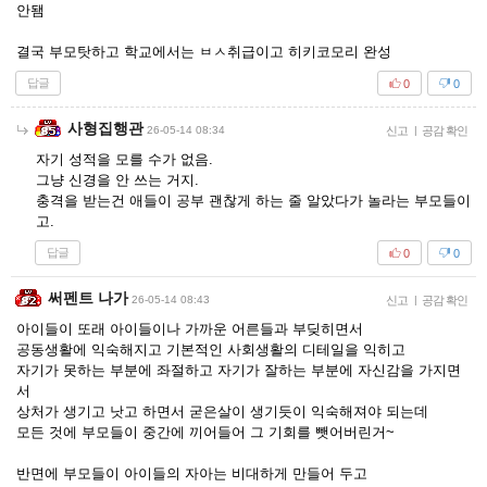
안됌
결국 부모탓하고 학교에서는 ㅂㅅ취급이고 히키코모리 완성
답글
0
0
사형집행관
26-05-14 08:34
신고
|
공감 확인
자기 성적을 모를 수가 없음.
그냥 신경을 안 쓰는 거지.
충격을 받는건 애들이 공부 괜찮게 하는 줄 알았다가 놀라는 부모들이
고.
답글
0
0
써펜트 나가
26-05-14 08:43
신고
|
공감 확인
아이들이 또래 아이들이나 가까운 어른들과 부딪히면서
공동생활에 익숙해지고 기본적인 사회생활의 디테일을 익히고
자기가 못하는 부분에 좌절하고 자기가 잘하는 부분에 자신감을 가지면
서
상처가 생기고 낫고 하면서 굳은살이 생기듯이 익숙해져야 되는데
모든 것에 부모들이 중간에 끼어들어 그 기회를 뺏어버린거~
반면에 부모들이 아이들의 자아는 비대하게 만들어 두고