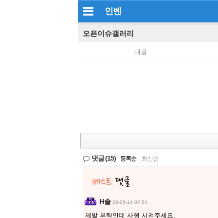
인벤
오픈이슈갤러리
내글
댓글
(15)
등록순
|
최신순
H솔
26-05-14 07:54
제발 부탁인데 사형 시켜주세요.