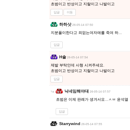
초범이고 반성이고 지랄이고 나발이고
답글
이동
하하삿
26-05-14 07:50
지분풀이한다고 죄없는여자애를 죽여 하...
답글
H솔
26-05-14 07:54
제발 부탁인데 사형 시켜주세요.
초범이고 반성이고 지랄이고 나발이고
답글
닉네임해야대
26-05-14 07:57
초범은 이제 판례가 생겨서요...ㅅㅂ 윤석열
답글
Starrywind
26-05-14 07:55