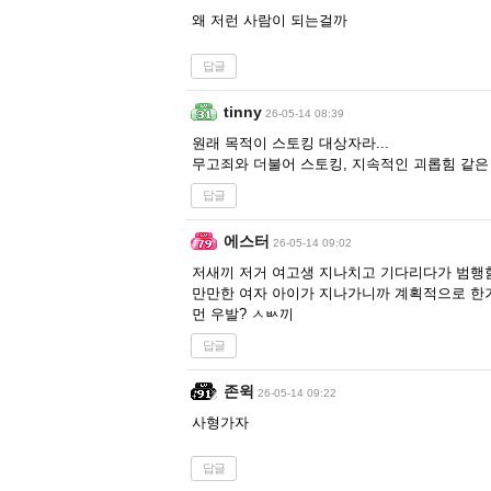
왜 저런 사람이 되는걸까
답글
tinny
26-05-14 08:39
원래 목적이 스토킹 대상자라...
무고죄와 더불어 스토킹, 지속적인 괴롭힘 같은
답글
에스터
26-05-14 09:02
저새끼 저거 여고생 지나치고 기다리다가 범행
만만한 여자 아이가 지나가니까 계획적으로 한
먼 우발? ㅅㅄ끼
답글
존윅
26-05-14 09:22
사형가자
답글