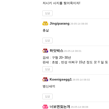
저시키 사지를 찢어죽이자!
답글
Jingiparang
26-05-14 08:00
총살
답글
하앗박스
26-05-14 08:01
검새 : 구형 20~30년
판새 : 초범 , 반성 어쩌구 15년 정도 끗 !! 일 
답글
Koenigsegg1
26-05-14 08:02
병신새끼
답글
너보면짖는개
26-05-14 08:06