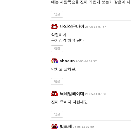
얘는 사람목숨을 진짜 가볍게 보는거 같은데 
답글
나의작은바이
26-05-14 07:57
악질이네....
무기징역 해야 된다
답글
choeun
26-05-14 07:57
닥치고 살처분.
답글
닉네임해야대
26-05-14 07:58
진짜 죽이자 저런새낀
답글
빛로제
26-05-14 07:59