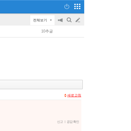
전체보기
공
검
글
지
색
10추글
on/off
쓰
기
새로고침
신고
|
공감 확인