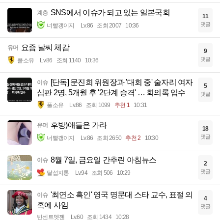
SNS에서 이슈가 되고 있는 일본국회
계층
11
댓글
너빨갱이지
Lv.86
조회 2007
10:36
요즘 날씨 체감
유머
9
댓글
풀소유
Lv.86
조회 1140
10:36
[단독] 문진희 위원장과 '대회 중' 술자리 여자
이슈
5
심판 2명, 5개월 후 '2단계 승격' … 회의록 입수
댓글
풀소유
Lv.86
조회 1099
추천 1
10:31
후방)애들은 가라
유머
18
댓글
너빨갱이지
Lv.86
조회 2650
추천 2
10:30
8월 7일, 금요일 간추린 아침뉴스
이슈
2
댓글
달섭지롱
Lv.94
조회 506
10:29
'최연소 흑인' 영국 명문대 스타 교수, 표절 의
이슈
4
혹에 사임
댓글
빈센트멧젠
Lv.60
조회 1434
10:28