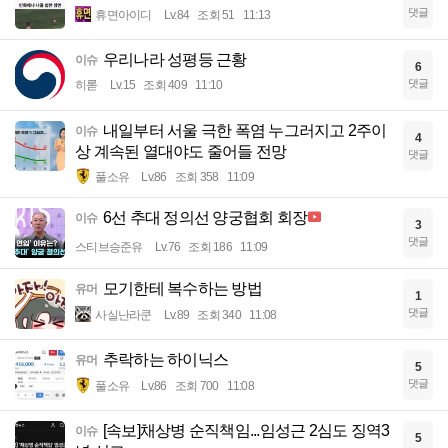
댓글
휴면아이디
Lv.84
조회 51
11:13
우리나라 성평등 근황
이슈
6
댓글
히롣
Lv.15
조회 409
11:10
내일부터 서울 극한 폭염 누그러지고 2주이
이슈
4
상 계속된 열대야도 줄어들 전망
댓글
풀소유
Lv.86
조회 358
11:09
6선 추대 정의선 양궁협회 회장
이슈
3
댓글
스티브승준유
Lv.76
조회 186
11:09
모기한테 복수하는 방법
유머
1
댓글
사실난라쿤
Lv.89
조회 340
11:08
추락하는 하이닉스
유머
5
댓글
풀소유
Lv.86
조회 700
11:08
[속보]채상병 순직책임...임성근 2심도 징역3
이슈
5