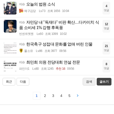
오늘의 법원 소식
이슈
4
댓글
왜구김당
Lv.73
조회 1656
10:04
자민당 내 "독재다" 비판 확산…다카이치 식
이슈
12
품 소비세 1% 강행 후폭풍
댓글
빈센트멧젠
Lv.60
조회 1099
10:02
한국축구 성접대 문화를 없애 버린 인물
이슈
21
댓글
풀소유
Lv.86
조회 3977
09:56
최민희 의원 전당대회 연설 전문
이슈
8
댓글
파인더1
Lv.80
조회 1245
추천 16
09:56
최근
다음
검색
글쓰기
1
2
3
4
5