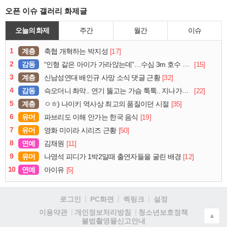
오픈 이슈 갤러리 화제글
오늘의 화제
주간
월간
이슈
1
계층
[17]
축협 개혁하는 박지성
2
감동
[15]
“인형 같은 아이가 가라앉는데”…수심 3m 호수 뛰어든 60대 의인
3
계층
[32]
신남성연대 배인규 사망 소식 댓글 근황
4
감동
[22]
슥오더니 촤악.. 연기 뚫고는 가슴 툭툭.. 지나가던 아재의 정체
5
계층
[35]
ㅇㅎ) 나이키 역사상 최고의 품질이던 시절
6
유머
[19]
파브리도 이해 안가는 한국 음식
7
유머
[50]
영화 미이라 시리즈 근황
8
연예
[11]
김채원
9
유머
[12]
나영석 피디가 1박2일때 출연자들을 굴린 배경
10
연예
[5]
아이유
로그인
PC화면
퀵링크
설정
청소년보호정책
이용약관
개인정보처리방침
▲
불법촬영물신고안내