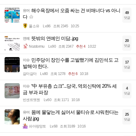
해수욕장에서 오줌 싸는 건 비매너다 vs 아니
유머
49
다
댓글
풀소유
Lv.86
조회 2345
10:25
뜻밖의 연예인 미담..jpg
연예
20
댓글
Nozdormu
Lv.90
조회 2347
추천 4
10:22
민주당이 장인수를 고발했기에 김민석도 고
이슈
17
발해야 한다.
댓글
갈마갈마
Lv.80
조회 1278
추천 6
10:18
“中 부유층 쇼크”...당국, 역외신탁에 20% 세
이슈
4
금 부과 파장
댓글
빈센트멧젠
Lv.60
조회 1171
10:18
몸에 물닿는게 싫어서 물티슈로 샤워한다는
유머
25
사람.jpg
댓글
파아랑망토
Lv.68
조회 3189
10:16