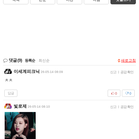
댓글
(9)
등록순
|
최신순
새로고침
이세계피크닉
26-05-14 08:09
신고
|
공감 확인
ㅊㅊ
답글
0
0
빛로제
26-05-14 08:10
신고
|
공감 확인