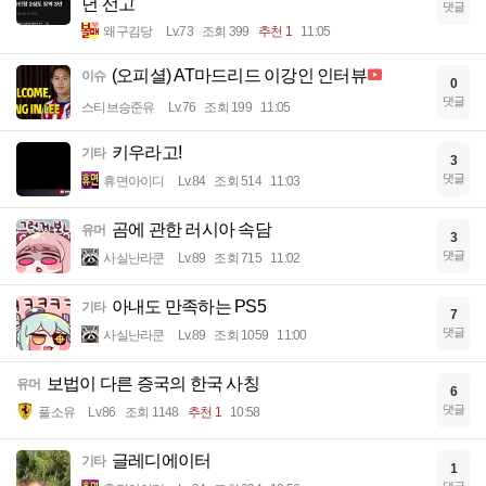
년 선고
댓글
왜구김당
Lv.73
조회 399
추천 1
11:05
(오피셜) AT마드리드 이강인 인터뷰
이슈
0
댓글
스티브승준유
Lv.76
조회 199
11:05
키우라고!
기타
3
댓글
휴면아이디
Lv.84
조회 514
11:03
곰에 관한 러시아 속담
유머
3
댓글
사실난라쿤
Lv.89
조회 715
11:02
아내도 만족하는 PS5
기타
7
댓글
사실난라쿤
Lv.89
조회 1059
11:00
보법이 다른 증국의 한국 사칭
유머
6
댓글
풀소유
Lv.86
조회 1148
추천 1
10:58
글레디에이터
기타
1