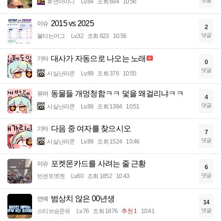
댓글
휴면아이디
Lv.84
조회 694
10:56
2015 vs 2025
이슈
2
댓글
불타는머그
Lv.32
조회 823
10:56
대사가 자동으로 나오는 노래
기타
0
댓글
사실난라쿤
Lv.89
조회 376
10:55
동물들 개멍청함ㅋㅋ 덫을 왜걸리냐ㅋㅋ
유머
4
댓글
사실난라쿤
Lv.89
조회 1384
10:51
다음 중 여자를 찾으시오
기타
7
댓글
사실난라쿤
Lv.89
조회 1524
10:46
포켓몬카드를 사려는 줄 근황
이슈
6
댓글
빈센트멧젠
Lv.60
조회 1852
10:43
범상치 않은 00년생
연예
14
댓글
스티브승준유
Lv.76
조회 1876
추천 1
10:41