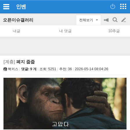
인벤
오픈이슈갤러리
전체보기
공
검
글
지
색
내글
내 댓글
10추글
on/off
쓰
기
[계층]
폐지 줍줍
핵커스
댓글: 9 개
조회:
5251
추천:
36
2026-05-14 08:04:26