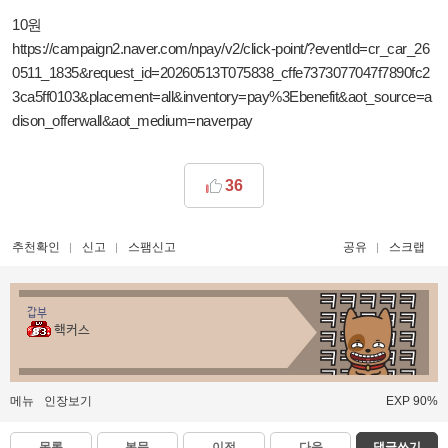
10원
https://campaign2.naver.com/npay/v2/click-point/?eventId=cr_car_26
0511_1835&request_id=20260513T075838_cffe7373077047f7890fc2
3ca5ff0103&placement=all&inventory=pay%3Ebenefit&aot_source=a
dison_offerwall&aot_medium=naverpay
36
추천확인
신고
스팸신고
공유
스크랩
갑부
핵커스
메뉴
인장보기
EXP 90%
목록
본문
이전
다음
댓글쓰기