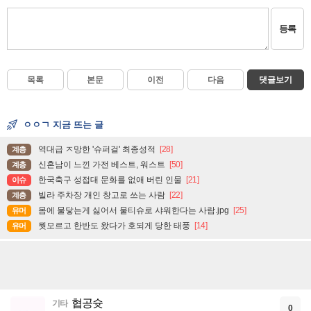
등록
목록
본문
이전
다음
댓글보기
ㅇㅇㄱ 지금 뜨는 글
역대급 ㅈ망한 '슈퍼걸' 최종성적
[28]
계층
신혼남이 느낀 가전 베스트, 워스트
[50]
계층
한국축구 성접대 문화를 없애 버린 인물
[21]
이슈
빌라 주차장 개인 창고로 쓰는 사람
[22]
계층
몸에 물닿는게 싫어서 물티슈로 샤워한다는 사람.jpg
[25]
유머
뭣모르고 한반도 왔다가 호되게 당한 태풍
[14]
유머
협공슛
기타
0