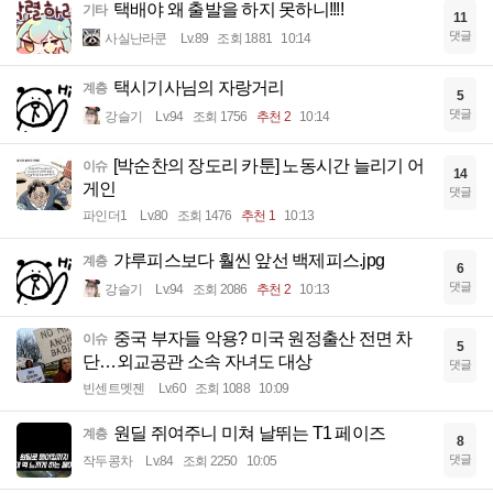
택배야 왜 출발을 하지 못하니!!!!
기타
11
댓글
사실난라쿤
Lv.89
조회 1881
10:14
택시기사님의 자랑거리
계층
5
댓글
강슬기
Lv.94
조회 1756
추천 2
10:14
[박순찬의 장도리 카툰] 노동시간 늘리기 어
이슈
14
게인
댓글
파인더1
Lv.80
조회 1476
추천 1
10:13
갸루피스보다 훨씬 앞선 백제피스.jpg
계층
6
댓글
강슬기
Lv.94
조회 2086
추천 2
10:13
중국 부자들 악용? 미국 원정출산 전면 차
이슈
5
단…외교공관 소속 자녀도 대상
댓글
빈센트멧젠
Lv.60
조회 1088
10:09
원딜 쥐여주니 미쳐 날뛰는 T1 페이즈
계층
8
댓글
작두콩차
Lv.84
조회 2250
10:05