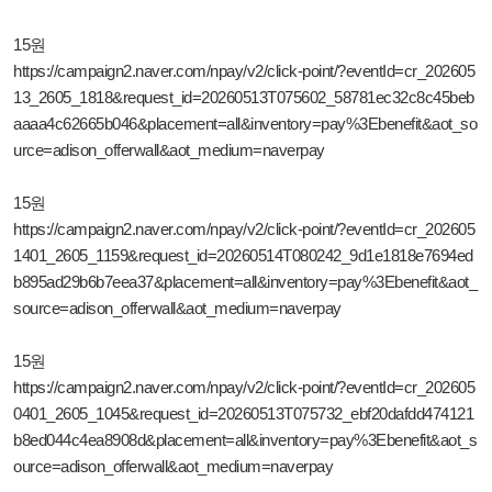
15원
https://campaign2.naver.com/npay/v2/click-point/?eventId=cr_202605
13_2605_1818&request_id=20260513T075602_58781ec32c8c45beb
aaaa4c62665b046&placement=all&inventory=pay%3Ebenefit&aot_so
urce=adison_offerwall&aot_medium=naverpay
15원
https://campaign2.naver.com/npay/v2/click-point/?eventId=cr_202605
1401_2605_1159&request_id=20260514T080242_9d1e1818e7694ed
b895ad29b6b7eea37&placement=all&inventory=pay%3Ebenefit&aot_
source=adison_offerwall&aot_medium=naverpay
15원
https://campaign2.naver.com/npay/v2/click-point/?eventId=cr_202605
0401_2605_1045&request_id=20260513T075732_ebf20dafdd474121
b8ed044c4ea8908d&placement=all&inventory=pay%3Ebenefit&aot_s
ource=adison_offerwall&aot_medium=naverpay