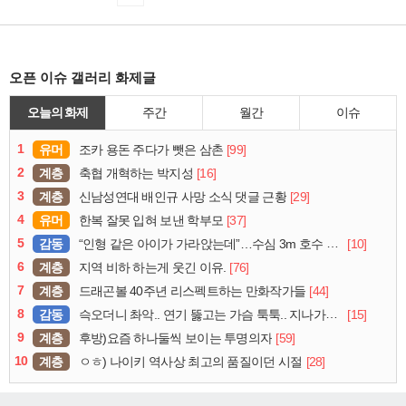
오픈 이슈 갤러리 화제글
오늘의 화제
주간
월간
이슈
1
유머
[99]
조카 용돈 주다가 뺏은 삼촌
2
계층
[16]
축협 개혁하는 박지성
3
계층
[29]
신남성연대 배인규 사망 소식 댓글 근황
4
유머
[37]
한복 잘못 입혀 보낸 학부모
5
감동
[10]
“인형 같은 아이가 가라앉는데”…수심 3m 호수 뛰어든 60대 의인
6
계층
[76]
지역 비하 하는게 웃긴 이유.
7
계층
[44]
드래곤볼 40주년 리스펙트하는 만화작가들
8
감동
[15]
슥오더니 촤악.. 연기 뚫고는 가슴 툭툭.. 지나가던 아재의 정체
9
계층
[59]
후방)요즘 하나둘씩 보이는 투명의자
10
계층
[28]
ㅇㅎ) 나이키 역사상 최고의 품질이던 시절