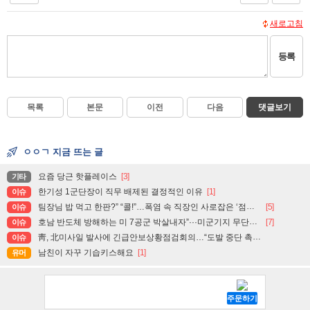
새로고침
등록
목록
본문
이전
다음
댓글보기
ㅇㅇㄱ 지금 뜨는 글
요즘 당근 핫플레이스
[3]
기타
한기성 1군단장이 직무 배제된 결정적인 이유
[1]
이슈
팀장님 밥 먹고 한판?” “콜!”…폭염 속 직장인 사로잡은 ‘점심 몰캉스’
[5]
이슈
호남 반도체 방해하는 미 7공군 박살내자”···미군기지 무단침입 대학생단체 회원 3명 구속, 1명은 기각
[7]
이슈
靑, 北미사일 발사에 긴급안보상황점검회의…“도발 중단 촉구”
이슈
남친이 자꾸 기습키스해요
[1]
유머