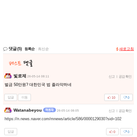
댓글
(5)
등록순
|
최신순
새로고침
빛로제
26-05-14 08:11
신고
|
공감 확인
벌금 50만원? 대한민국 법 졸라약하네
답글
이동
10
0
Watanabeyou
26-05-14 08:05
신고
|
공감 확인
https://n.news.naver.com/mnews/article/586/0000129030?sid=102
답글
0
0