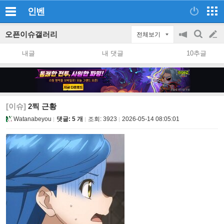
인벤
오픈이슈갤러리
전체보기
공
검
글
지
색
내글
내 댓글
10추글
on/off
쓰
기
[이슈]
2찍 근황
Watanabeyou
댓글: 5 개
조회:
3923
2026-05-14 08:05:01