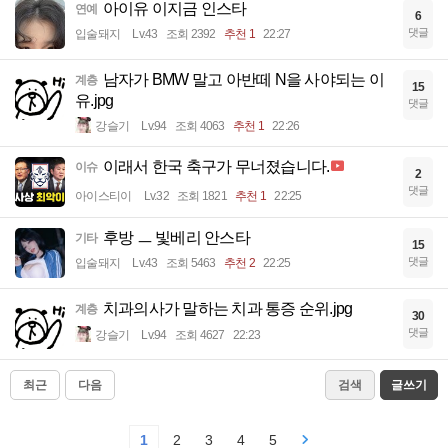
아이유 이지금 인스타
연예
6
댓글
입술돼지
Lv.43
조회 2392
추천 1
22:27
남자가 BMW 말고 아반떼 N을 사야되는 이
계층
15
유.jpg
댓글
강슬기
Lv.94
조회 4063
추천 1
22:26
이래서 한국 축구가 무너졌습니다.
이슈
2
댓글
아이스티이
Lv.32
조회 1821
추천 1
22:25
후방 ㅡ 빛베리 안스타
기타
15
댓글
입술돼지
Lv.43
조회 5463
추천 2
22:25
치과의사가 말하는 치과 통증 순위.jpg
계층
30
댓글
강슬기
Lv.94
조회 4627
22:23
최근
다음
검색
글쓰기
1
2
3
4
5