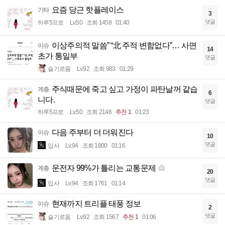
요즘 당근 핫플레이스
기타
3
댓글
하루5프로
Lv.50
조회 1458
01:40
이상주의적 말씀” “北 주적 변함없다”… 사면
이슈
14
초가 통일부
댓글
슬기로움
Lv.92
조회 983
01:29
주식때문에 죽고 싶고 가정이 파탄날꺼 같습
계층
6
니다.
댓글
하루5프로
Lv.50
조회 2146
추천 1
01:23
다음 주부터 더 더워진다
이슈
10
댓글
입사
Lv.94
조회 1800
01:16
운전자 99%가 틀리는 교통문제
계층
20
댓글
입사
Lv.94
조회 1761
01:14
현재까지 트리플 태풍 정보
이슈
2
댓글
슬기로움
Lv.92
조회 1567
추천 1
01:06