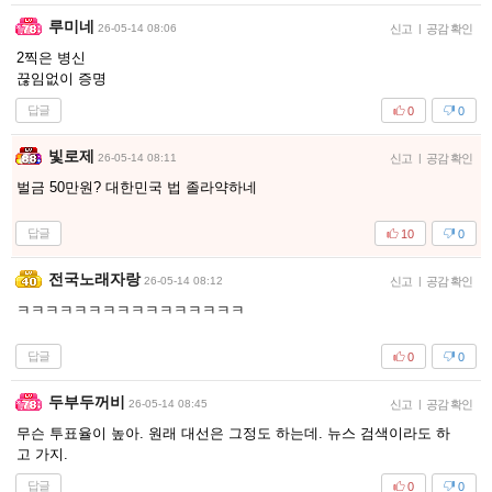
루미네
26-05-14 08:06
신고
|
공감 확인
2찍은 병신
끊임없이 증명
답글
0
0
빛로제
26-05-14 08:11
신고
|
공감 확인
벌금 50만원? 대한민국 법 졸라약하네
답글
10
0
전국노래자랑
26-05-14 08:12
신고
|
공감 확인
ㅋㅋㅋㅋㅋㅋㅋㅋㅋㅋㅋㅋㅋㅋㅋㅋ
답글
0
0
두부두꺼비
26-05-14 08:45
신고
|
공감 확인
무슨 투표율이 높아. 원래 대선은 그정도 하는데. 뉴스 검색이라도 하
고 가지.
답글
0
0