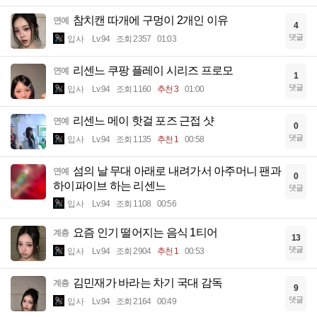
참치캔 따개에 구멍이 2개인 이유
연예
4
댓글
입사
Lv.94
조회 2357
01:03
리센느 쿠팡 플레이 시리즈 프로모
연예
1
댓글
입사
Lv.94
조회 1160
추천 3
01:00
리센느 메이 핫걸 포즈 근접 샷
연예
0
댓글
입사
Lv.94
조회 1135
추천 1
00:58
섬의 날 무대 아래로 내려가서 아주머니 팬과
연예
0
하이파이브 하는 리센느
댓글
입사
Lv.94
조회 1108
00:56
요즘 인기 떨어지는 음식 1티어
계층
13
댓글
입사
Lv.94
조회 2904
추천 1
00:53
김민재가 바라는 차기 국대 감독
계층
9
댓글
입사
Lv.94
조회 2164
00:49