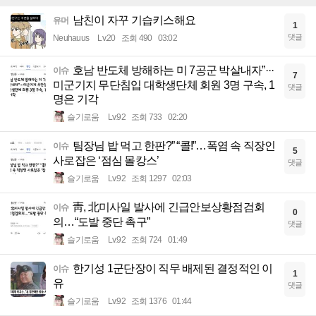
남친이 자꾸 기습키스해요
유머
1
댓글
Neuhauus
Lv.20
조회 490
03:02
호남 반도체 방해하는 미 7공군 박살내자”···
이슈
7
미군기지 무단침입 대학생단체 회원 3명 구속, 1
댓글
명은 기각
슬기로움
Lv.92
조회 733
02:20
팀장님 밥 먹고 한판?” “콜!”…폭염 속 직장인
이슈
5
사로잡은 ‘점심 몰캉스’
댓글
슬기로움
Lv.92
조회 1297
02:03
靑, 北미사일 발사에 긴급안보상황점검회
이슈
0
의…“도발 중단 촉구”
댓글
슬기로움
Lv.92
조회 724
01:49
한기성 1군단장이 직무 배제된 결정적인 이
이슈
1
유
댓글
슬기로움
Lv.92
조회 1376
01:44