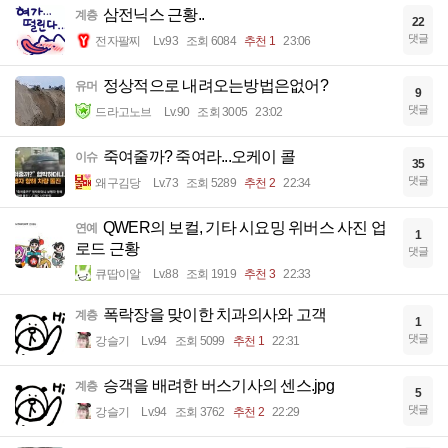
삼전닉스 근황..
계층
22
댓글
전자팔찌
Lv.93
조회 6084
추천 1
23:06
정상적으로 내려오는방법은없어?
유머
9
댓글
드라고노브
Lv.90
조회 3005
23:02
죽여줄까? 죽여라...오케이 콜
이슈
35
댓글
왜구김당
Lv.73
조회 5289
추천 2
22:34
QWER의 보컬, 기타 시요밍 위버스 사진 업
연예
1
로드 근황
댓글
큐땁이알
Lv.88
조회 1919
추천 3
22:33
폭락장을 맞이한 치과의사와 고객
계층
1
댓글
강슬기
Lv.94
조회 5099
추천 1
22:31
승객을 배려한 버스기사의 센스.jpg
계층
5
댓글
강슬기
Lv.94
조회 3762
추천 2
22:29