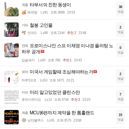
타부서의 친한 동생이
계층
38
댓글
쾌변왕
Lv.91
조회 3699
23:53
철봉 고인물
기타
2
댓글
언데드
Lv.90
조회 2144
추천 2
23:48
프로미스나인 스프 이채영 이나경 플러팅 노
연예
0
하우 공개
댓글
입술돼지
Lv.43
조회 760
추천 1
23:43
미국서 게임할때 조심해야하는거
유머
2
댓글
하루5프로
Lv.50
조회 2475
23:21
미리 알고있었던 클린스만
이슈
7
댓글
호박이쪼아요
Lv.12
조회 3756
추천 3
23:20
MCU)6편까지 계약을 한 톰홀랜드
계층
15
댓글
낭만블루스
Lv.91
조회 3575
23:08