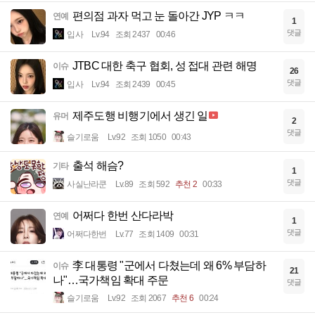
편의점 과자 먹고 눈 돌아간 JYP ㅋㅋ
연예
1
댓글
입사
Lv.94
조회 2437
00:46
JTBC 대한 축구 협회, 성 접대 관련 해명
이슈
26
댓글
입사
Lv.94
조회 2439
00:45
제주도행 비행기에서 생긴 일
유머
2
댓글
슬기로움
Lv.92
조회 1050
00:43
출석 해슴?
기타
1
댓글
사실난라쿤
Lv.89
조회 592
추천 2
00:33
어쩌다 한번 산다라박
연예
1
댓글
어쩌다한번
Lv.77
조회 1409
00:31
李 대통령 "군에서 다쳤는데 왜 6% 부담하
이슈
21
나"…국가책임 확대 주문
댓글
슬기로움
Lv.92
조회 2067
추천 6
00:24