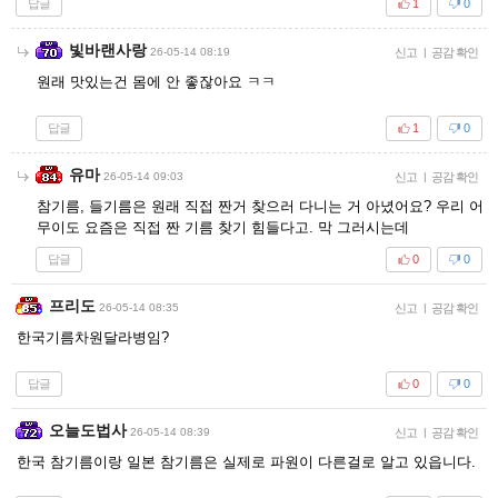
답글
1
0
빛바랜사랑
26-05-14 08:19
신고
|
공감 확인
원래 맛있는건 몸에 안 좋잖아요 ㅋㅋ
답글
1
0
유마
26-05-14 09:03
신고
|
공감 확인
참기름, 들기름은 원래 직접 짠거 찾으러 다니는 거 아녔어요? 우리 어
무이도 요즘은 직접 짠 기름 찾기 힘들다고. 막 그러시는데
답글
0
0
프리도
26-05-14 08:35
신고
|
공감 확인
한국기름차원달라병임?
답글
0
0
오늘도법사
26-05-14 08:39
신고
|
공감 확인
한국 참기름이랑 일본 참기름은 실제로 파원이 다른걸로 알고 있읍니다.