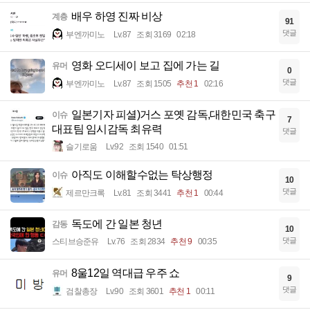
배우 하영 진짜 비상
계층
91
댓글
부엔까미노
Lv.87
조회 3169
02:18
영화 오디세이 보고 집에 가는 길
유머
0
댓글
부엔까미노
Lv.87
조회 1505
추천 1
02:16
일본기자 피셜)거스 포옛 감독,대한민국 축구
이슈
7
대표팀 임시감독 최유력
댓글
슬기로움
Lv.92
조회 1540
01:51
아직도 이해할수없는 탁상행정
이슈
10
댓글
제르만크록
Lv.81
조회 3441
추천 1
00:44
독도에 간 일본 청년
감동
10
댓글
스티브승준유
Lv.76
조회 2834
추천 9
00:35
8울12일 역대급 우주 쇼
유머
9
댓글
검찰총장
Lv.90
조회 3601
추천 1
00:11