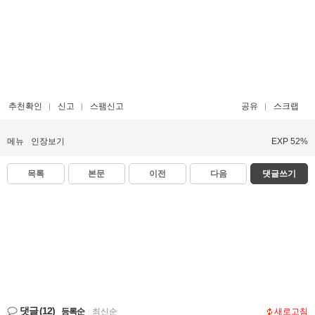
추천확인
신고
스팸신고
공유
스크랩
메뉴
인장보기
EXP 52%
목록
본문
이전
다음
댓글쓰기
댓글
(12)
등록순
|
최신순
새로고침