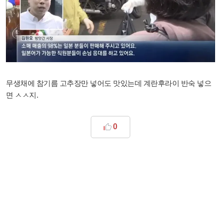
무생채에 참기름 고추장만 넣어도 맛있는데 계란후라이 반숙 넣으
면 ㅅㅅ지.
0