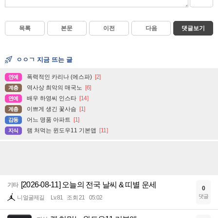
목록
본문
이전
다음
댓글보기
ㅇㅇㄱ 지금 뜨는 글
폭력적인 카리나 (에스파)
[2]
연예
역사상 최악의 매국노
[6]
계층
배우 하영씨 인스타
[14]
연예
이쁘게 생긴 꽃사슴
[1]
계층
어느 명품 아파트
[1]
감동
램 처먹는 윈도우11 기본앱
[11]
지식
[2026-08-11] 오늘의 전국 날씨 & 띠별 운세
기타
0
댓글
니얼굴제길
Lv.81
조회 21
05:02