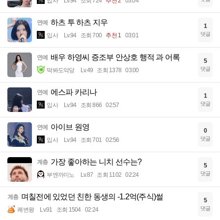
입사
Lv.94
조회 724
추천 2
03:04
하츠 투 하츠 지우
연예
1
댓글
입사
Lv.94
조회 700
추천 1
03:01
배우 하영씨 증조부 안상호 행적 과 어록
연예
5
댓글
딱봐도악당
Lv.49
조회 1378
03:00
에스파 카리나
연예
1
댓글
입사
Lv.94
조회 866
02:57
아이브 원영
연예
0
댓글
입사
Lv.94
조회 701
02:56
가장 좋아하는 니치 선수는?
계층
5
댓글
부엔까미노
Lv.87
조회 1102
02:24
며칠전에 있었던 친한 동생의 -1.2억(주식)썰
계층
5
댓글
쾌변왕
Lv.91
조회 1504
02:24