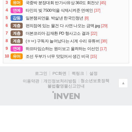
3
유머
[45]
국중박 분장대회 반가사유상 360도 회전샷
4
연예
[37]
타인의 빚 7500억을 삭제시켜준 연예인
5
감동
[8]
일본챔피언을. 박살낸 한국인청년
6
계층
[29]
편의점에 있는 물건 다 사면 나오는 금액.jpg
7
계층
[22]
더본코리아 김재환 PD 형사고소 결과
8
계층
[38]
(ㅎㅂ) 구독자 늘어났다는 시계 수리 유튜버
9
연예
[17]
하프타임쇼하는 원이보고 울컥하는 이선민
10
유머
[15]
조선 두부가 너무 맛있어서 생긴 비극
로그인
PC화면
퀵링크
설정
청소년보호정책
이용약관
개인정보처리방침
▲
불법촬영물신고안내
(주)
인
벤