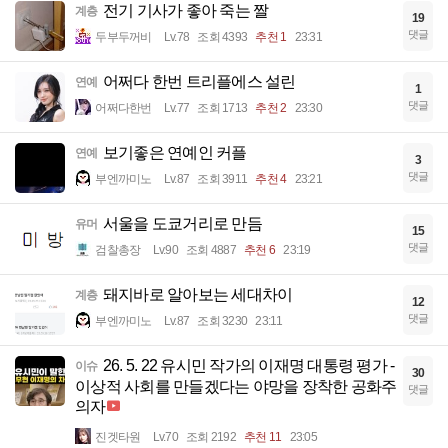
전기 기사가 좋아 죽는 짤
계층
19
댓글
두부두꺼비
Lv.78
조회 4393
추천 1
23:31
어쩌다 한번 트리플에스 설린
연예
1
댓글
어쩌다한번
Lv.77
조회 1713
추천 2
23:30
보기좋은 연예인 커플
연예
3
댓글
부엔까미노
Lv.87
조회 3911
추천 4
23:21
서울을 도쿄거리로 만듬
유머
15
댓글
검찰총장
Lv.90
조회 4887
추천 6
23:19
돼지바로 알아보는 세대차이
계층
12
댓글
부엔까미노
Lv.87
조회 3230
23:11
26. 5. 22 유시민 작가의 이재명 대통령 평가 -
이슈
30
이상적 사회를 만들겠다는 야망을 장착한 공화주
댓글
의자
진겟타원
Lv.70
조회 2192
추천 11
23:05