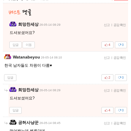
희망찬세상
26-05-14 08:29
신고
|
공감 확인
드셔보셨어요?
답글
이동
4
0
Watanabeyou
26-05-14 08:10
신고
|
공감 확인
한국 남자들도 차원이 다름♥
답글
2
0
희망찬세상
26-05-14 08:29
신고
|
공감 확인
드셔보셨어요?
답글
4
0
공허사냥꾼
26-05-14 08:45
신고
|
공감 확인
먹어봤는데 별루던데