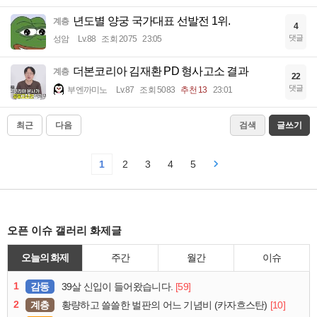
년도별 양궁 국가대표 선발전 1위.
계층
4
댓글
성암
Lv.88
조회 2075
23:05
더본코리아 김재환 PD 형사고소 결과
계층
22
댓글
부엔까미노
Lv.87
조회 5083
추천 13
23:01
최근
다음
검색
글쓰기
1
2
3
4
5
오픈 이슈 갤러리 화제글
오늘의 화제
주간
월간
이슈
1
감동
[59]
39살 신입이 들어왔습니다.
2
계층
[10]
황량하고 쓸쓸한 벌판의 어느 기념비 (카자흐스탄)