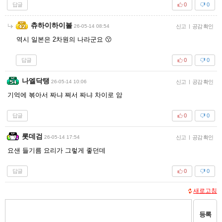
답글
0
0
츄하이하이볼
26-05-14 08:54
신고
|
공감 확인
역시 일본은 2차원의 나라군요 😗
답글
0
0
나엘닥탱
26-05-14 10:06
신고
|
공감 확인
기억에 볶아서 짜냐 쪄서 짜냐 차이로 암
답글
0
0
롯데검
26-05-14 17:54
신고
|
공감 확인
요샌 들기름 요리가 그렇게 좋던데
답글
0
0
새로고침
등록