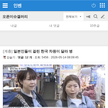
인벤
오픈이슈갤러리
전체보기
공
검
글
지
색
내글
내 댓글
10추글
on/off
쓰
기
[계층]
일본인들이 걸린 한국 차원이 달라 병
강슬기
댓글: 12 개
조회:
5456
2026-05-14 08:09:45