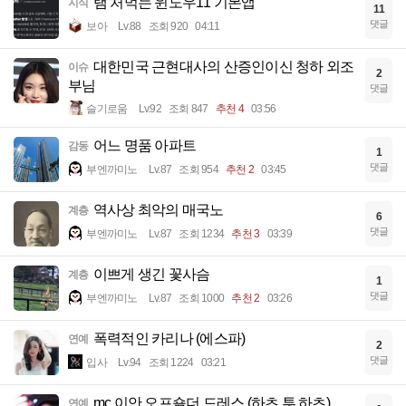
램 처먹는 윈도우11 기본앱
지식
11
댓글
보아
Lv.88
조회 920
04:11
대한민국 근현대사의 산증인이신 청하 외조
이슈
2
부님
댓글
슬기로움
Lv.92
조회 847
추천 4
03:56
어느 명품 아파트
감동
1
댓글
부엔까미노
Lv.87
조회 954
추천 2
03:45
역사상 최악의 매국노
계층
6
댓글
부엔까미노
Lv.87
조회 1234
추천 3
03:39
이쁘게 생긴 꽃사슴
계층
1
댓글
부엔까미노
Lv.87
조회 1000
추천 2
03:26
폭력적인 카리나 (에스파)
연예
2
댓글
입사
Lv.94
조회 1224
03:21
mc 이안 오프숄더 드레스 (하츠 투 하츠)
연예