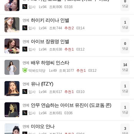
0
댓글
입사
Lv.94
조회 806
03:16
하이키 리이나 인별
연예
1
댓글
입사
Lv.94
조회 744
추천 2
03:14
아이브 장원영 인별
연예
0
댓글
입사
Lv.94
조회 638
추천 1
03:12
배우 하영씨 인스타
연예
14
댓글
딱봐도악당
Lv.49
조회 1077
추천 1
03:12
유나 (ITZY)
연예
1
댓글
입사
Lv.94
조회 617
추천 1
03:10
안무 연습하는 아이브 유진이 (도쿄돔 콘)
연예
1
댓글
입사
Lv.94
조회 681
03:06
미야오 안나
연예
3
댓글