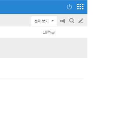
전체보기
공
검
글
지
색
10추글
on/off
쓰
기