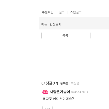
추천확인
신고
스팸신고
메뉴
인장보기
목록
댓글
(17)
등록순
|
최신순
사랑은가슴이
26-05-14 08:14
뼉따구 에디션이에요?
답글