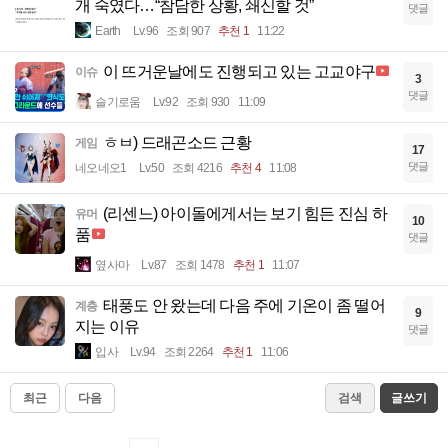
개 숙였다…“참담한 상황, 쇄신할 것”
댓글
Earth
Lv.96
조회 907
추천 1
11:22
이 뜨거운날에도 진행되고 있는 고교야구
이슈
3
댓글
슬기로움
Lv.92
조회 930
11:09
ㅎㅂ) 드래곤소드 근황
게임
17
댓글
네오네오1
Lv.50
조회 4216
추천 4
11:08
(리센느) 아이돌에게서는 보기 힘든 진심 하
유머
10
품
댓글
옆사마
Lv.87
조회 1478
추천 1
11:07
태풍도 안 왔는데 다음 주에 기온이 좀 떨어
계층
9
지는 이유
댓글
입사
Lv.94
조회 2264
추천 1
11:06
최근
다음
검색
글쓰기