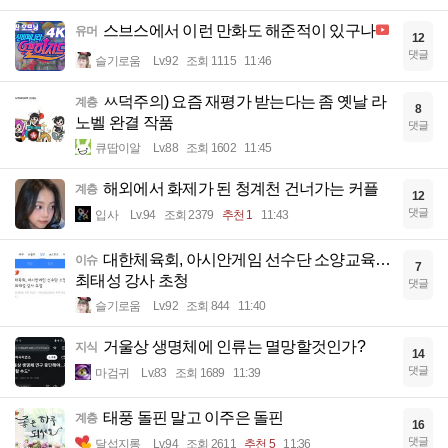
스브스에서 이런 만화도 해준적이 있구나
유머
12
댓글
슬기로움
Lv.92
조회 1115
11:46
ㅆ덕주의) 요즘 재평가 받는다는 좀 옛날 라
계층
8
노벨 완결 작품
댓글
큐땁이알
Lv.88
조회 1602
11:45
해외에서 화제가 된 청계천 건너가는 커플
계층
12
댓글
입사
Lv.94
조회 2379
추천 1
11:43
대한체육회, 아시안게임 선수단 소양교육…
이슈
7
최태성 강사 초청
댓글
슬기로움
Lv.92
조회 844
11:40
거울상 생명체에 인류는 멸망할것인가?
지식
14
댓글
마검귀
Lv.83
조회 1689
11:39
태풍 돌핀 말고 이주은 돌핀
계층
16
댓글
달섭지롱
Lv.94
조회 2611
추천 5
11:36