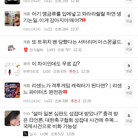
아이스티이
Lv.32
조회 159
12:39
아기 맹금류를 입에넣고 와라라랄랄 하면 생
계층
0
기는일. 이게 강아지야 매야?
댓글
아이스티이
Lv.32
조회 264
12:37
또 트위치 밴 당했다는 서터리머 아스몬골드.
계층
9
댓글
전자팔찌
Lv.93
조회 767
12:32
이 차이인데도 무료 감?
유머
9
댓글
하루5프로
Lv.50
조회 878
추천 1
12:28
리센느가 격투게임 캐릭터가 된다면?｜리센
계층
2
느 파이터즈 완전판
댓글
아이스티이
Lv.32
조회 338
추천 2
12:26
“설마 일본 심판도 성접대 받았나?” 충격 받
이슈
6
은 日언론, 대한축구협회 성접대 사건에 주목…
댓글
국제사건으로 비화 가능성
입사
Lv.94
조회 522
12:26