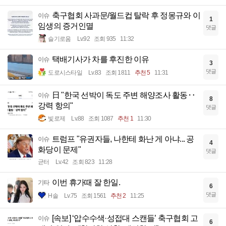
축구협회 사과문/월드컵 탈락 후 정몽규와 이
이슈
1
임생의 증거인멸
댓글
슬기로움
Lv.92
조회 935
11:32
택배기사가 차를 후진한 이유
이슈
3
댓글
도로시스타일
Lv.83
조회 1811
추천 5
11:31
日 "한국 선박이 독도 주변 해양조사 활동‥
이슈
8
강력 항의"
댓글
빛로제
Lv.88
조회 1087
추천 1
11:30
트럼프 "유권자들, 나한테 화난 게 아냐... 공
이슈
4
화당이 문제"
댓글
균터
Lv.42
조회 823
11:28
이번 휴가때 잘 한일.
기타
6
댓글
H솔
Lv.75
조회 1561
추천 2
11:25
[속보] ‘압수수색·성접대 스캔들’ 축구협회 고
이슈
6