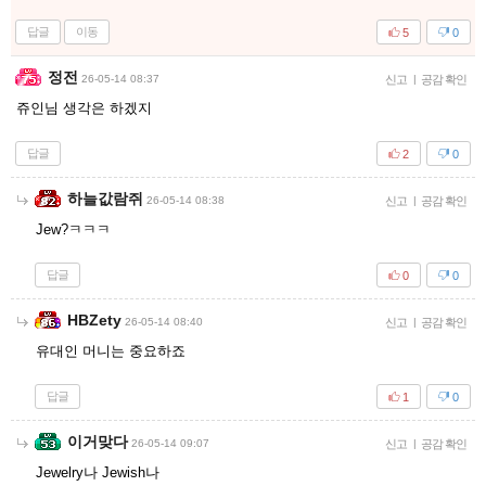
답글
이동
5
0
정전
26-05-14 08:37
신고
|
공감 확인
쥬인님 생각은 하겠지
답글
2
0
하늘값람쥐
26-05-14 08:38
신고
|
공감 확인
Jew?ㅋㅋㅋ
답글
0
0
HBZety
26-05-14 08:40
신고
|
공감 확인
유대인 머니는 중요하죠
답글
1
0
이거맞다
26-05-14 09:07
신고
|
공감 확인
Jewelry나 Jewish나