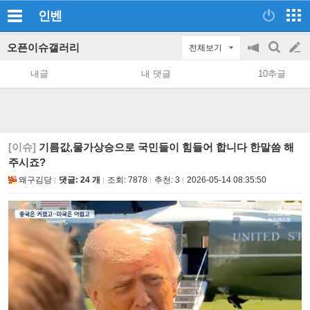
인벤
오픈이슈갤러리
전체보기
공
검
글
지
색
내글
내 댓글
10추글
on/off
쓰
기
[이슈]
기름값,물가상승으로 국민들이 힘들어 합니다 한말씀 해
주시죠?
왜구김당
댓글: 24 개
조회:
7878
추천:
3
2026-05-14 08:35:50