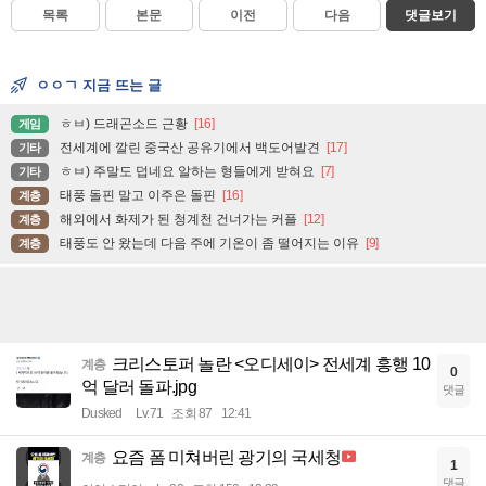
목록
본문
이전
다음
댓글보기
ㅇㅇㄱ 지금 뜨는 글
ㅎㅂ) 드래곤소드 근황
[16]
게임
전세계에 깔린 중국산 공유기에서 백도어발견
[17]
기타
ㅎㅂ) 주말도 덥네요 알하는 형들에게 받혀요
[7]
기타
태풍 돌핀 말고 이주은 돌핀
[16]
계층
해외에서 화제가 된 청계천 건너가는 커플
[12]
계층
태풍도 안 왔는데 다음 주에 기온이 좀 떨어지는 이유
[9]
계층
크리스토퍼 놀란 <오디세이> 전세계 흥행 10
계층
0
억 달러 돌파.jpg
댓글
Dusked
Lv.71
조회 87
12:41
요즘 폼 미쳐버린 광기의 국세청
계층
1
댓글