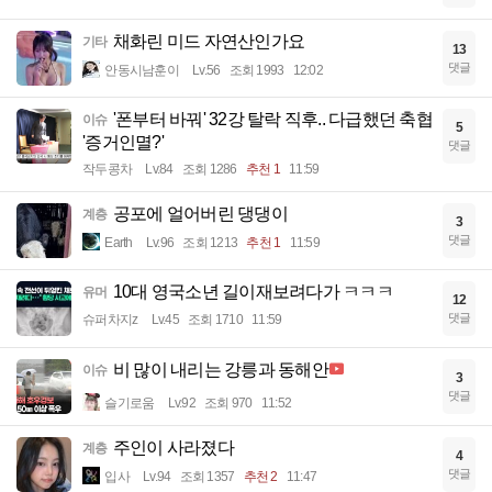
채화린 미드 자연산인가요
기타
13
댓글
안동시남훈이
Lv.56
조회 1993
12:02
'폰부터 바꿔' 32강 탈락 직후.. 다급했던 축협
이슈
5
'증거인멸?'
댓글
작두콩차
Lv.84
조회 1286
추천 1
11:59
공포에 얼어버린 댕댕이
계층
3
댓글
Earth
Lv.96
조회 1213
추천 1
11:59
10대 영국소년 길이재보려다가 ㅋㅋㅋ
유머
12
댓글
슈퍼차지z
Lv.45
조회 1710
11:59
비 많이 내리는 강릉과 동해안
이슈
3
댓글
슬기로움
Lv.92
조회 970
11:52
주인이 사라졌다
계층
4
댓글
입사
Lv.94
조회 1357
추천 2
11:47