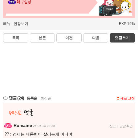
왜구김당
메뉴
인장보기
EXP 19%
목록
본문
이전
다음
댓글쓰기
댓글
(24)
등록순
|
최신순
새로고침
Romaine
26-05-14 08:38
신고
|
공감 확인
?? : 경제는 대통령이 살리는게 아니야.