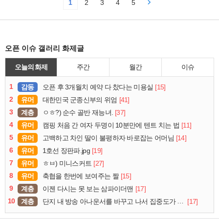
1
2
3
4
5
오픈 이슈 갤러리 화제글
오늘의 화제
주간
월간
이슈
1
감동
[15]
오픈 후 3개월치 예약 다 찼다는 미용실
2
유머
[41]
대한민국 군종신부의 위엄
3
계층
[37]
ㅇㅎ?) 순수 골반 재능녀.
4
유머
[11]
캠핑 처음 간 여자 두명이 10분만에 텐트 치는 법
5
유머
[14]
고백하고 차인 딸이 불평하자 바로잡는 어머님
6
유머
[19]
1호선 장판파.jpg
7
유머
[27]
ㅎㅂ) 미니스커트
8
유머
[15]
축협을 한번에 보여주는 짤
9
계층
[17]
이젠 다시는 못 보는 삼파이더맨
10
계층
[17]
단지 내 방송 아나운서를 바꾸고 나서 집중도가 확 올라갔다는 한 아파트의 안내방송