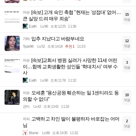
[속보] 고개 숙인 축협 "현재는 '성접대' 없어…
이슈
15
큰 실망 드려 매우 죄송"
댓글
Earth
Lv.96
조회 1225
11:36
입추 지났다고 바람부네요
기타
12
댓글
Type98
Lv.52
조회 1418
추천 1
11:33
[속보]교회서 병원 실려가 사망한 11세 어린
이슈
3
이…함께 교회생활한 성인들 ‘학대치사’ 여부 수
댓글
사
Earth
Lv.96
조회 1178
11:32
오세훈 “용산공원 훼손하는 일 1센티라도 동
이슈
10
의할 수 없다”
댓글
균터
Lv.42
조회 1342
11:32
고백하고 차인 딸이 불평하자 바로잡는 어머
지식
2
님
댓글
Blume
Lv.86
조회 1435
11:32