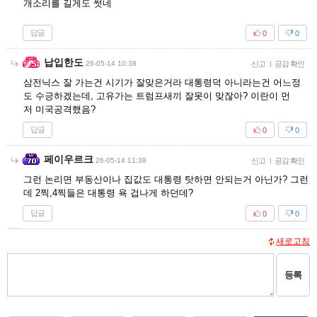
개소리를 길게도 썻네
답글
0
0
납입한도
26-05-14 10:38
신고
|
공감 확인
삼전닉스 잘 가는건 시기가 잘맞은거라 대통령덕 아니라는건 어느정
도 수긍하겠는데, 고유가는 트럼프새끼 잘못이 맞잖아? 이란이 먼
저 미국공격했음?
답글
0
0
페이우르크
26-05-14 11:38
신고
|
공감 확인
그런 논리면 부동산이나 집값도 대통령 탓하면 안되는거 아닌가? 그런
데 2찍,4찍들은 대통령 욕 겁나게 하던데?
답글
0
0
새로고침
등록