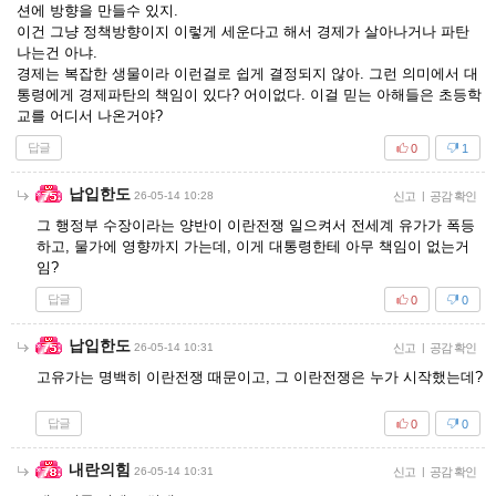
션에 방향을 만들수 있지.
이건 그냥 정책방향이지 이렇게 세운다고 해서 경제가 살아나거나 파탄
나는건 아냐.
경제는 복잡한 생물이라 이런걸로 쉽게 결정되지 않아. 그런 의미에서 대
통령에게 경제파탄의 책임이 있다? 어이없다. 이걸 믿는 아해들은 초등학
교를 어디서 나온거야?
답글
0
1
납입한도
26-05-14 10:28
신고
|
공감 확인
그 행정부 수장이라는 양반이 이란전쟁 일으켜서 전세계 유가가 폭등
하고, 물가에 영향까지 가는데, 이게 대통령한테 아무 책임이 없는거
임?
답글
0
0
납입한도
26-05-14 10:31
신고
|
공감 확인
고유가는 명백히 이란전쟁 때문이고, 그 이란전쟁은 누가 시작했는데?
답글
0
0
내란의힘
26-05-14 10:31
신고
|
공감 확인