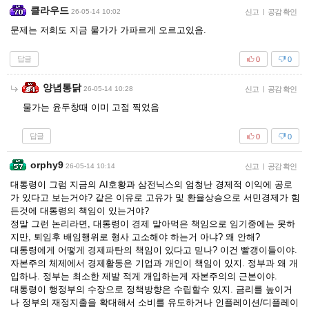
클라우드
26-05-14 10:02
신고
|
공감 확인
문제는 저희도 지금 물가가 가파르게 오르고있음.
답글
0
0
양념통닭
26-05-14 10:28
신고
|
공감 확인
물가는 윤두창때 이미 고점 찍었음
답글
0
0
orphy9
26-05-14 10:14
신고
|
공감 확인
대통령이 그럼 지금의 AI호황과 삼전닉스의 엄청난 경제적 이익에 공로
가 있다고 보는거야? 같은 이유로 고유가 및 환율상승으로 서민경제가 힘
든것에 대통령의 책임이 있는거야?
정말 그런 논리라면, 대통령이 경제 말아먹은 책임으로 임기중에는 못하
지만, 퇴임후 배임행위로 형사 고소해야 하는거 아냐? 왜 안해?
대통령에게 어떻게 경제파탄의 책임이 있다고 믿나? 이건 빨갱이들이야.
자본주의 체제에서 경제활동은 기업과 개인이 책임이 있지. 정부과 왜 개
입하나. 정부는 최소한 제발 적게 개입하는게 자본주의의 근본이야.
대통령이 행정부의 수장으로 정책방향은 수립할수 있지. 금리를 높이거
나 정부의 재정지출을 확대해서 소비를 유도하거나 인플레이션/디플레이