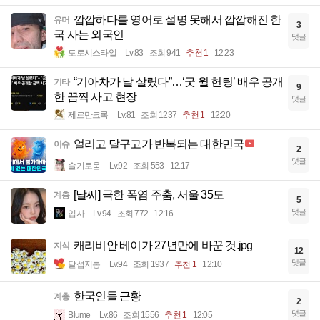
깝깝하다를 영어로 설명 못해서 깝깝해진 한
유머
3
국 사는 외국인
댓글
도로시스타일
Lv.83
조회 941
추천 1
12:23
“기아차가 날 살렸다”…‘굿 윌 헌팅’ 배우 공개
기타
9
한 끔찍 사고 현장
댓글
제르만크록
Lv.81
조회 1237
추천 1
12:20
얼리고 달구고가 반복되는 대한민국
이슈
2
댓글
슬기로움
Lv.92
조회 553
12:17
[날씨] 극한 폭염 주춤, 서울 35도
계층
5
댓글
입사
Lv.94
조회 772
12:16
캐리비안 베이가 27년만에 바꾼 것.jpg
지식
12
댓글
달섭지롱
Lv.94
조회 1937
추천 1
12:10
한국인들 근황
계층
2
댓글
Blume
Lv.86
조회 1556
추천 1
12:05