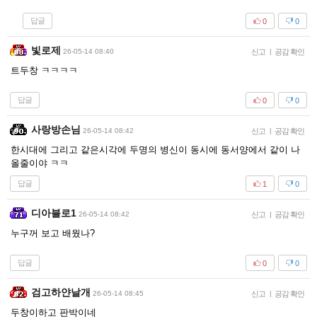
답글
0
0
빛로제
26-05-14 08:40
신고
|
공감 확인
트두창 ㅋㅋㅋㅋ
답글
0
0
사랑방손님
26-05-14 08:42
신고
|
공감 확인
한시대에 그리고 같은시각에 두명의 병신이 동시에 동서양에서 같이 나
올줄이야 ㅋㅋ
답글
1
0
디아블로1
26-05-14 08:42
신고
|
공감 확인
누구꺼 보고 배웠나?
답글
0
0
검고하얀날개
26-05-14 08:45
신고
|
공감 확인
두창이하고 판박이네