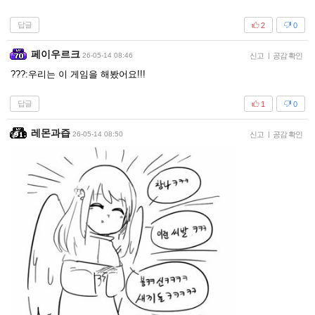
답글
2
0
페이우르크
26-05-14 08:46
신고
|
공감 확인
???:우리는 이 게임을 해봤어요!!!
답글
1
0
레몬과즙
26-05-14 08:50
신고
|
공감 확인