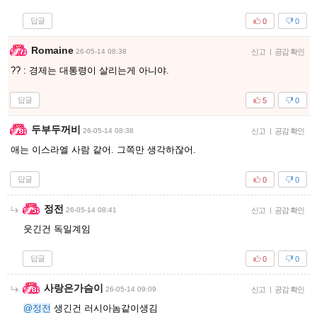
답글
0
0
Romaine
26-05-14 08:38
신고
|
공감 확인
?? : 경제는 대통령이 살리는게 아니야.
답글
5
0
두부두꺼비
26-05-14 08:38
신고
|
공감 확인
애는 이스라엘 사람 같어. 그쪽만 생각하잖어.
답글
0
0
정전
26-05-14 08:41
신고
|
공감 확인
웃긴건 독일계임
답글
0
0
사랑은가슴이
26-05-14 09:09
신고
|
공감 확인
@정전
생긴건 러시아놈같이생김