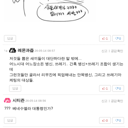
답글
1
0
레몬과즙
26-05-14 08:57
신고
|
공감 확인
저것들 뽑은 새끼들이 대단하다란 말 밖에...
어느시대 어느장소든 병신, 쓰레기.. 간혹 병신+쓰레기 조합이 생기는
데
그런것들만 골라서 리무진에 픽업해내는 안목병신, 그리고 쓰레기마
케팅의 대상들.
답글
1
0
시티즌
26-05-14 08:56
신고
|
공감 확인
??? 베네수엘라 대통령인가?
답글
0
0