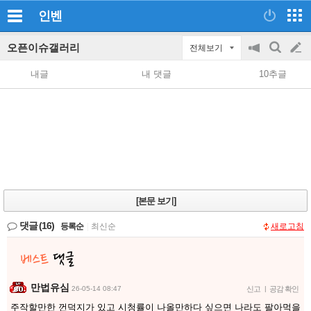
인벤
오픈이슈갤러리
전체보기
공
검
글
지
색
내글
내 댓글
10추글
on/off
쓰
기
[본문 보기]
댓글
(16)
등록순
|
최신순
새로고침
만법유심
26-05-14 08:47
신고
|
공감 확인
주작할만한 껀덕지가 있고 시청률이 나올만하다 싶으면 나라도 팔아먹을