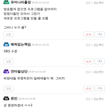
유머나라출장
26-05-14 10:18
신고
|
공감 확인
방송할게 없으면 프로그램을 접어야지
멍청이들만 모여서 그런가
새로운 프로그램을 만들 줄 모름
그러니 누가 봄?
답글
0
0
쾌락없는책임
26-05-14 10:20
신고
|
공감 확인
SBS 수준
답글
0
0
연타발상단
26-05-14 10:28
신고
|
공감 확인
씨방새들 유명하잔아 일베애들이 뭐 그러치
답글
0
0
윈빈
26-05-14 10:39
신고
|
공감 확인
곧 종영하겠네 ㅂㅂ2