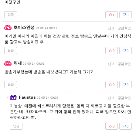
미쳤구만
답글
1
0
초이스인성
26-05-14 08:57
신고
|
공감 확인
이거만 아니라 아침에 하는 건강 관련 정보 방송도 옛날부터 거의 건강식
품 광고식 방송이죠 후…
답글
0
0
처제
26-05-14 09:01
신고
|
공감 확인
방송거부했는데 방송을 내보냈다고? 가능해 그게?
답글
0
0
Faustus
26-05-14 09:05
신고
|
공감 확인
가능함. 예전에 비스무리하게 당했음. 앞뒤 다 짜르고 지들 필요한 부
분만 내보내더라구요. 그 뒤에 항의 전화 했더니, 피해 입으면 다시 연
락하라고만 함.
답글
0
0