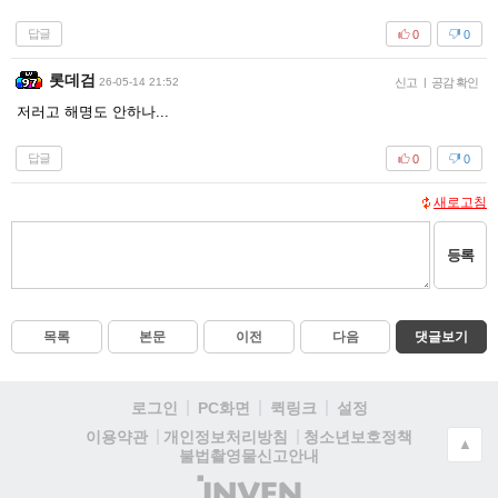
답글
0
0
롯데검
26-05-14 21:52
신고
|
공감 확인
저러고 해명도 안하나...
답글
0
0
새로고침
등록
목록
본문
이전
다음
댓글보기
로그인
PC화면
퀵링크
설정
청소년보호정책
이용약관
개인정보처리방침
▲
불법촬영물신고안내
(주)