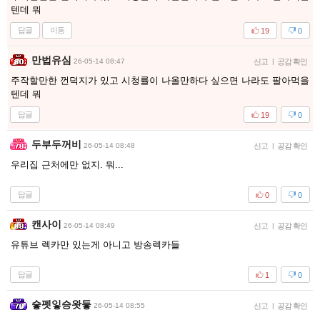
텐데 뭐
답글
이동
19
0
만법유심
26-05-14 08:47
신고
|
공감 확인
주작할만한 껀덕지가 있고 시청률이 나올만하다 싶으면 나라도 팔아먹을
텐데 뭐
답글
19
0
두부두꺼비
26-05-14 08:48
신고
|
공감 확인
우리집 근처에만 없지. 뭐...
답글
0
0
캔사이
26-05-14 08:49
신고
|
공감 확인
유튜브 렉카만 있는게 아니고 방송렉카들
답글
1
0
슿펫잏승왓듷
26-05-14 08:55
신고
|
공감 확인