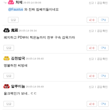
처제
26-05-14 09:06
신고
|
공감 확인
@Faustus
와 진짜 씹쌔끼들이네요
답글
0
0
魔羅
26-05-14 09:34
신고
|
공감 확인
폐지하고 PD부터 찍은놈까지 전부 구속 감옥가자
답글
0
0
김천밥국
26-05-14 09:40
신고
|
공감 확인
명불허전 씨방새
답글
0
0
알루미늄
26-05-14 09:49
신고
|
공감 확인
올크팩인가 보네.. ㄷㄷ
답글
0
0