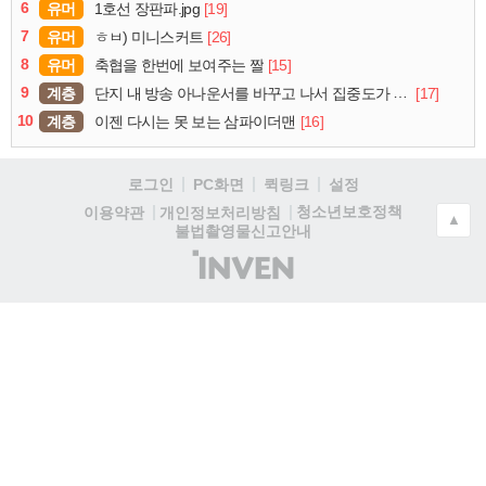
6
유머
[19]
1호선 장판파.jpg
7
유머
[26]
ㅎㅂ) 미니스커트
8
유머
[15]
축협을 한번에 보여주는 짤
9
계층
[17]
단지 내 방송 아나운서를 바꾸고 나서 집중도가 확 올라갔다는 한 아파트의 안내방송
10
계층
[16]
이젠 다시는 못 보는 삼파이더맨
로그인
PC화면
퀵링크
설정
청소년보호정책
이용약관
개인정보처리방침
▲
불법촬영물신고안내
(주)
인
벤