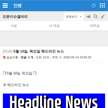
인벤
오픈이슈갤러리
전체보기
공
검
글
지
색
내글
내 댓글
10추글
on/off
쓰
기
[이슈]
5월 14일, 목요일 헤드라인 뉴스
달섭지롱
댓글: 3 개
조회:
2141
추천:
3
2026-05-14 10:04:29
❒ 5월 14일, 목요일 ❒
💢 헤드라인 뉴스