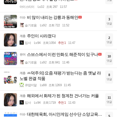
아이스티이
Lv.32
조회 297
11:57
비 많이 내리는 강릉과 동해안
이슈
3
댓글
슬기로움
Lv.92
조회 722
11:52
주인이 사라졌다
계층
2
댓글
입사
Lv.94
조회 1054
추천 1
11:47
스브스에서 이런 만화도 해준적이 있구나
유머
10
댓글
슬기로움
Lv.92
조회 841
11:46
ㅆ덕주의) 요즘 재평가 받는다는 좀 옛날 라
계층
8
노벨 완결 작품
댓글
큐땁이알
Lv.88
조회 1269
11:45
해외에서 화제가 된 청계천 건너가는 커플
계층
11
댓글
입사
Lv.94
조회 1719
추천 1
11:43
대한체육회, 아시안게임 선수단 소양교육…
이슈
5