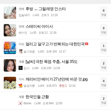
후방 ㅡ 그릴래영 인스타
연예
0
댓글
입술돼지
Lv.43
조회 5
12:19
스테이씨 아이사
연예
0
댓글
배수민
Lv.35
조회 22
12:18
얼리고 달구고가 반복되는 대한민국
이슈
1
댓글
슬기로움
Lv.92
조회 104
12:17
[날씨] 극한 폭염 주춤, 서울 35도
계층
2
댓글
입사
Lv.94
조회 200
12:16
캐리비안 베이가 27년만에 바꾼 것.jpg
지식
4
댓글
달섭지롱
Lv.94
조회 871
추천 1
12:10
한국인들 근황
계층
2
댓글
Blume
Lv.86
조회 946
12:05