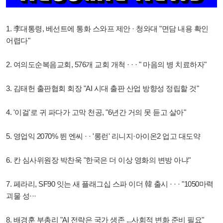
1. 李대통령, 베선트에 통화 스와프 제안 · 청와대 "면담 내용 확인
어렵다"
2. 여의도순복음교회, 576개 교회 개척 · · · " 마음의 병 치료하자"
3. 김태헌 출판협회 회장 "AI 시대 출판 산업 방향성 정립할 것"
4. '이걸'로 귀 파다가 고막 천공, "6년간 거의 못 듣고 살아"
5. 영업익 2070% 뛴 엔씨 · · '롱런' 리니지·아이온2 업고 대도약
6. 칸 심사위원장 박찬욱 "한국은 더 이상 영화의 변방 아냐"
7. 페라리, SF90 잇는 새 플래그십 스파 이더 韓 출시 · · · "1050마력
괴물 성···
8. 배경훈 부총리 "AI 전략은 국가 생존 ...사회적 변화 준비 필요"