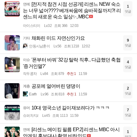
[전지적 참견 시점 선공개] 리센느 NEW 숙소
연예
1
는 너무 넓어???? 베개싸움에 숨바꼭질까지?! 리
댓글
센느의 새로운 숙소 일상✨, MBC
아이스티이
Lv.32
조회 366
12:03
채화린 미드 자연산인가요
기타
9
댓글
안동시남훈이
Lv.56
조회 1218
12:02
'폰부터 바꿔' 32강 탈락 직후.. 다급했던 축협
이슈
4
'증거인멸?'
댓글
작두콩차
Lv.84
조회 879
추천 1
11:59
공포에 얼어버린 댕댕이
계층
2
댓글
Earth
Lv.96
조회 818
추천 1
11:59
10대 영국소년 길이재보려다가 ㅋㅋㅋ
유머
7
댓글
슈퍼차지z
Lv.45
조회 1113
11:59
[리센느 메이킹 필름 EP.2] 리센느 MBC 아시
연예
1
안게임 홍보대사 촬영 비하인드
댓글