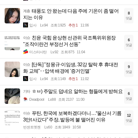
태풍도 안 왔는데 다음 주에 기온이 좀 떨어
계층
8
지는 이유
댓글
입사
Lv.94
조회 1925
추천 1
11:06
친윤 국힘 윤상현 선관위 국조특위위원장
이슈
6
"조작이란건 부정선거 선동"
댓글
미스터사탄
Lv.92
조회 875
11:04
[단독] "정몽규·이임생, 32강 탈락 후 휴대전
이슈
9
화 교체"‥압색 배경에 '증거인멸'
댓글
입사
Lv.94
조회 1149
추천 1
11:02
ㅎㅂ) 주말도 덥네요 알하는 형들에게 받혀요
기타
6
댓글
Deadpool
Lv.88
조회 2137
11:00
푸틴, 한국에 보복하겠다더니…“울산서 기름
이슈
12
3만t 사갔다” 주장, 발등에 불 떨어진 이유
댓글
빈센트멧젠
Lv.60
조회 1849
10:58