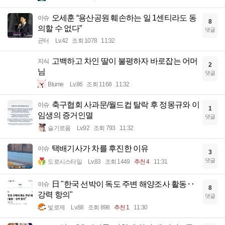
오세훈 “용산공원 훼손하는 일 1센티라도 동
이슈
8
의할 수 없다”
댓글
균터
Lv.42
조회 1078
11:32
고백하고 차인 딸이 불평하자 바로잡는 어머
지식
2
님
댓글
Blume
Lv.86
조회 1168
11:32
축구협회 사과문/월드컵 탈락 후 정몽규와 이
이슈
1
임생의 증거인멸
댓글
슬기로움
Lv.92
조회 793
11:32
택배기사가 차를 후진한 이유
이슈
3
댓글
도로시스타일
Lv.83
조회 1449
추천 4
11:31
日 "한국 선박이 독도 주변 해양조사 활동‥
이슈
8
강력 항의"
댓글
빛로제
Lv.88
조회 898
추천 1
11:30