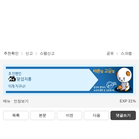
추천확인
신고
스팸신고
공유
스크랩
초 인벤인
달섭지롱
이게 지구냐!
메뉴
인장보기
EXP 31%
목록
본문
이전
다음
댓글쓰기