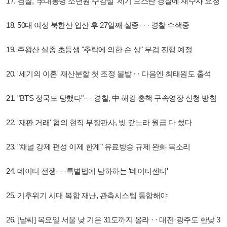
17. 검찰, '李대통령 소년원 수감설' 제기 모스탄 경찰에 재수사 요청
18. 50대 여성 북한산 입산 후 27일째 실종· · · 경찰 수색중
19. 주왕산 실종 초등생 "추락에 의한 손 상" 부검 진행 예정
20. '세기의 이혼' 재산분할 첫 조정 불발 · · 다음엔 최태원도 출석
21. "BTS 정국도 당했다"·· · 경찰, 中 해킹 총책 구속영장 신청 방침
22. '재판 거래' 혐의 현직 부장판사, 빚 갚느라 월급 다 썼다
23. "채널 강제 편성 이제 한계" 유료방송 규제 완화 목소리
24. 데이터 전쟁· · ·특별법에 남하하는 '데이터센터'
25. 기후위기 시대 복합 재난, 관측시스템 통합해야
26. [날씨] 목요일 서울 낮 기온 31도까지 올라 · · 대전·광주도 한낮 3