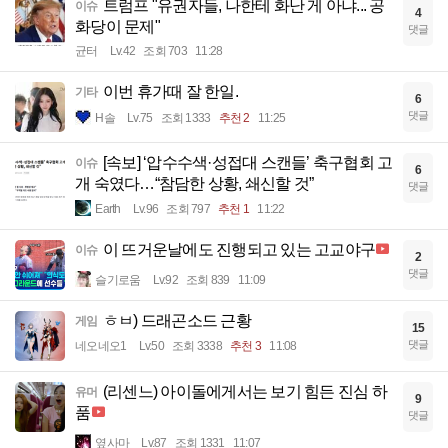
트럼프 "유권자들, 나한테 화난 게 아냐... 공
이슈
4
화당이 문제"
댓글
균터
Lv.42
조회 703
11:28
이번 휴가때 잘 한일.
기타
6
댓글
H솔
Lv.75
조회 1333
추천 2
11:25
[속보] ‘압수수색·성접대 스캔들’ 축구협회 고
이슈
6
개 숙였다…“참담한 상황, 쇄신할 것”
댓글
Earth
Lv.96
조회 797
추천 1
11:22
이 뜨거운날에도 진행되고 있는 고교야구
이슈
2
댓글
슬기로움
Lv.92
조회 839
11:09
ㅎㅂ) 드래곤소드 근황
게임
15
댓글
네오네오1
Lv.50
조회 3338
추천 3
11:08
(리센느) 아이돌에게서는 보기 힘든 진심 하
유머
9
품
댓글
옆사마
Lv.87
조회 1331
11:07