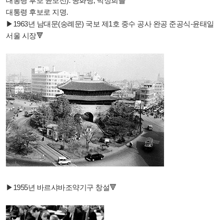
대통령 후보 윤보선). 공화당, 박정희를
대통령 후보로 지명.
▶1963년 남대문(숭례문) 국보 제1호 중수 공사 완공 준공식-윤태일
서울 시장🔻
▶1955년 바르샤바조약기구 창설🔻