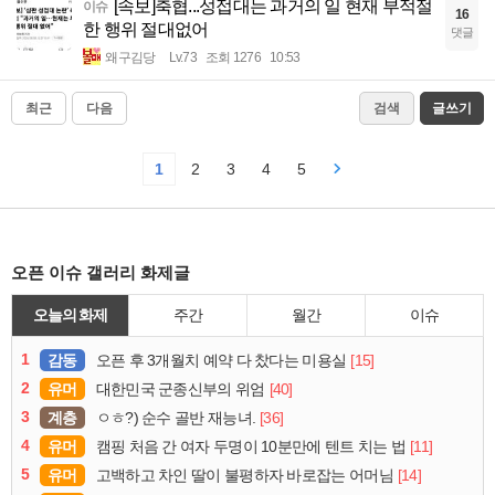
[속보]축협...성접대는 과거의 일 현재 부적절
이슈
16
한 행위 절대없어
댓글
왜구김당
Lv.73
조회 1276
10:53
최근
다음
검색
글쓰기
1
2
3
4
5
오픈 이슈 갤러리 화제글
오늘의 화제
주간
월간
이슈
1
감동
[15]
오픈 후 3개월치 예약 다 찼다는 미용실
2
유머
[40]
대한민국 군종신부의 위엄
3
계층
[36]
ㅇㅎ?) 순수 골반 재능녀.
4
유머
[11]
캠핑 처음 간 여자 두명이 10분만에 텐트 치는 법
5
유머
[14]
고백하고 차인 딸이 불평하자 바로잡는 어머님