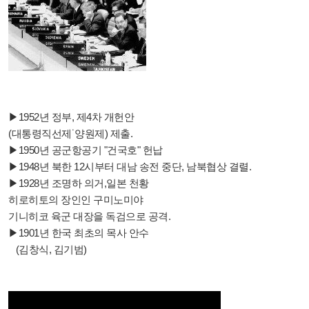
▶1952년 정부, 제4차 개헌안
(대통령직선제˙양원제) 제출.
▶1950년 공군항공기 "건국호" 헌납
▶1948년 북한 12시부터 대남 송전 중단, 남북협상 결렬.
▶1928년 조명하 의거,일본 천황
히로히토의 장인인 구미노미야
기니히코 육군 대장을 독검으로 공격.
▶1901년 한국 최초의 목사 안수
(김창식, 김기범)