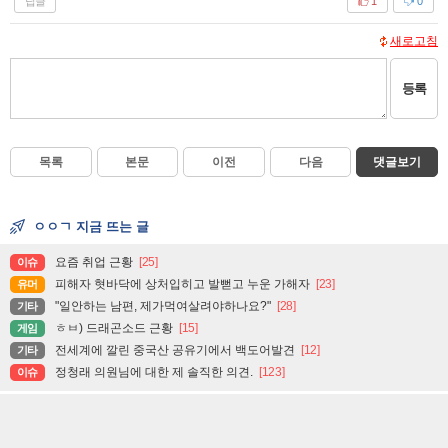
답글
1
0
새로고침
등록
목록
본문
이전
다음
댓글보기
ㅇㅇㄱ 지금 뜨는 글
요즘 취업 근황
[25]
이슈
피해자 혓바닥에 상처입히고 발뻗고 누운 가해자
[23]
유머
"일안하는 남편, 제가먹여살려야하나요?"
[28]
기타
ㅎㅂ) 드래곤소드 근황
[15]
게임
전세계에 깔린 중국산 공유기에서 백도어발견
[12]
기타
정청래 의원님에 대한 제 솔직한 의견.
[123]
이슈