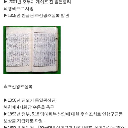
▶ 2001년 오부치 게이조 전 일본총리
뇌경색으로 사망
▶1998년 한글판 조선왕조실록 발견
🔺️조선왕조실록
▶1996년 권오기 통일원장관,
북한에 4자회담 수용을 촉구
▶1993년 정부, 5.18 명예회복 방안에 대한 후속조치로 연행구금등
보상금 지급키로 확정.
▶1993년 통계청, 「83~92년 실업구조 변화] 발표. 실업자수는 1983