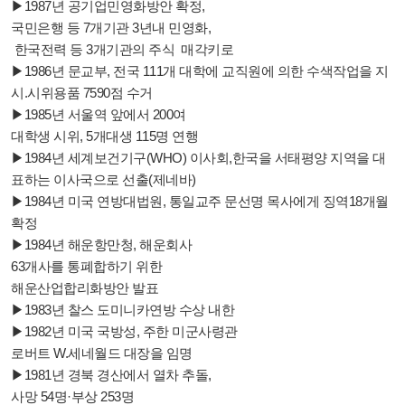
▶1987년 공기업민영화방안 확정,
국민은행 등 7개기관 3년내 민영화,
한국전력 등 3개기관의 주식 매각키로
▶1986년 문교부, 전국 111개 대학에 교직원에 의한 수색작업을 지
시.시위용품 7590점 수거
▶1985년 서울역 앞에서 200여
대학생 시위, 5개대생 115명 연행
▶1984년 세계보건기구(WHO) 이사회,한국을 서태평양 지역을 대
표하는 이사국으로 선출(제네바)
▶1984년 미국 연방대법원, 통일교주 문선명 목사에게 징역18개월
확정
▶1984년 해운항만청, 해운회사
63개사를 통폐합하기 위한
해운산업합리화방안 발표
▶1983년 찰스 도미니카연방 수상 내한
▶1982년 미국 국방성, 주한 미군사령관
로버트 W.세네월드 대장을 임명
▶1981년 경북 경산에서 열차 추돌,
사망 54명·부상 253명