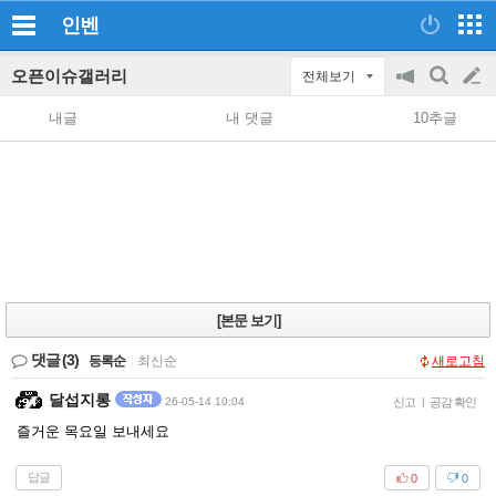
인벤
오픈이슈갤러리
전체보기
공
검
글
지
색
내글
내 댓글
10추글
on/off
쓰
기
[본문 보기]
댓글
(3)
등록순
|
최신순
새로고침
달섭지롱
26-05-14 10:04
신고
|
공감 확인
즐거운 목요일 보내세요
답글
0
0