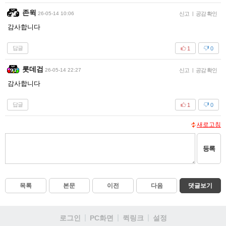
존윅
26-05-14 10:06
신고
|
공감 확인
감사합니다
답글
1
0
롯데검
26-05-14 22:27
신고
|
공감 확인
감사합니다
답글
1
0
새로고침
등록
목록
본문
이전
다음
댓글보기
로그인
PC화면
퀵링크
설정